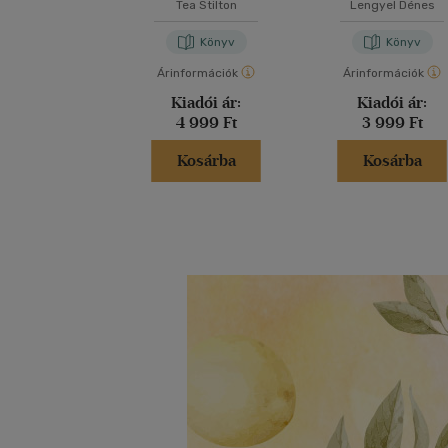
korától 1848-i
Tea Stilton
Lengyel Dénes
Könyv
Könyv
Árinformációk
Árinformációk
Kiadói ár:
Kiadói ár:
4 999 Ft
3 999 Ft
Kosárba
Kosárba