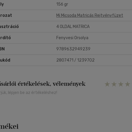
ly
156 gr
rozat
Mi Micsoda Matricás Rejtvényfüzet
lusztráció
4 OLDAL MATRICA
rdító
Fenyvesi Orsolya
BN
9789632949239
rukód
2807471 / 1239702
ásárlói értékelések, vélemények
rjük, lépjen be az értékeléshez!
rmékei