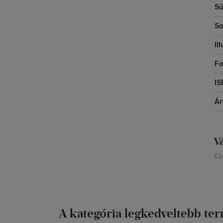
Sú
So
Il
Fo
IS
Á
V
Ké
A kategória legkedveltebb te