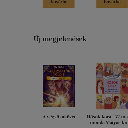
Kosárba
Kosárba
Új megjelenések
A végső ütközet
Hősök kora - 77 m
monda Mátyás kir