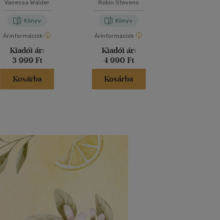
Vanessa Walder
Robin Stevens
M. Kácsor Z
Könyv
Könyv
Kön
Árinformációk
Árinformációk
Árinformáci
Kiadói ár:
Kiadói ár:
Kiadói 
3 999 Ft
4 990 Ft
5 299 
Kosárba
Kosárba
Kosár