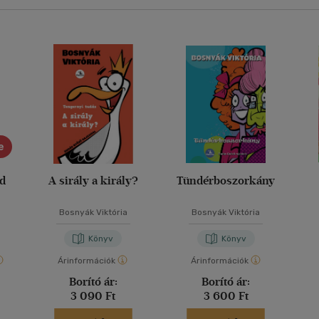
e
ád
A sirály a király?
Tündérboszorkány
Bosnyák Viktória
Bosnyák Viktória
Könyv
Könyv
Árinformációk
Árinformációk
Borító ár:
Borító ár:
3 090 Ft
3 600 Ft