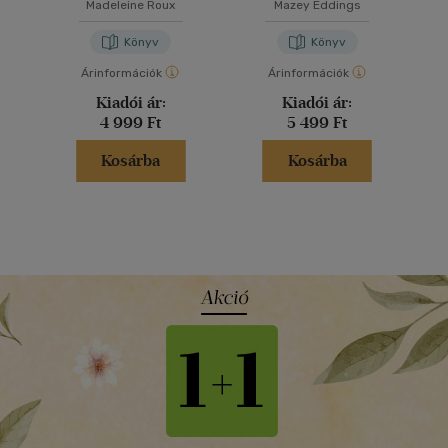
g
Madeleine Roux
Mazey Eddings
Könyv
Könyv
Árinformációk
Árinformációk
Kiadói ár:
Kiadói ár:
4 999 Ft
5 499 Ft
Kosárba
Kosárba