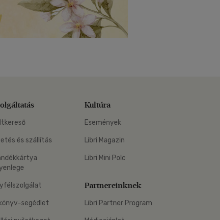
olgáltatás
Kultúra
ltkereső
Események
zetés és szállítás
Libri Magazin
ándékkártya
Libri Mini Polc
yenlege
Partnereinknek
yfélszolgálat
könyv-segédlet
Libri Partner Program