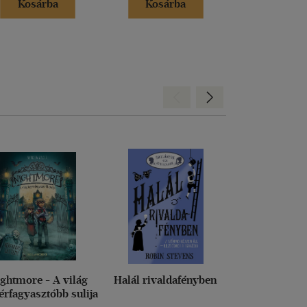
Kosárba
Kosárba
Kosár
Hátra
Előre
ghtmore - A világ
Halál rivaldafényben
Dragalád vi
érfagyasztóbb sulija