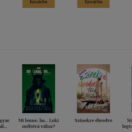
Kosárba
Kosárba
agyar
Mi lenne, ha... Loki
Színekre ébredve
Ni
ály
méltóvá válna?
legv