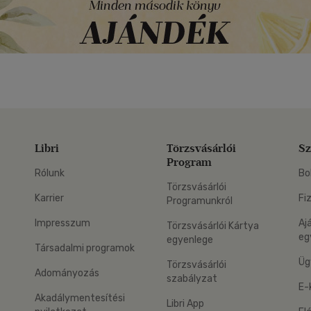
Libri
Törzsvásárlói
Sz
Program
Rólunk
Bo
Törzsvásárlói
Karrier
Fi
Programunkról
Impresszum
Aj
Törzsvásárlói Kártya
eg
egyenlege
Társadalmi programok
Üg
Törzsvásárlói
Adományozás
szabályzat
E-
Akadálymentesítési
Libri App