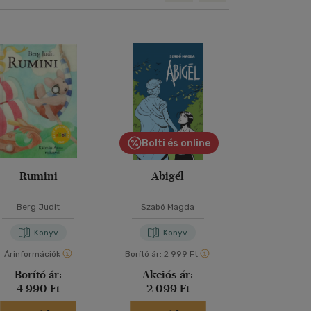
Bolti és online
Bolti és
Rumini
Abigél
A két Lo
Berg Judit
Szabó Magda
Erich Käs
Könyv
Könyv
Kön
Árinformációk
Borító ár:
2 999 Ft
Borító ár:
2 99
Borító ár:
Akciós ár:
Akciós 
4 990 Ft
2 099 Ft
2 099 