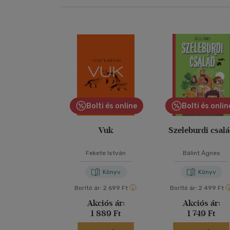
Bolti és online
Bolti és onlin
Vuk
Szeleburdi csal
Fekete István
Bálint Ágnes
Könyv
Könyv
Borító ár:
2 699 Ft
Borító ár:
2 499 Ft
Akciós ár:
Akciós ár:
1 889 Ft
1 749 Ft