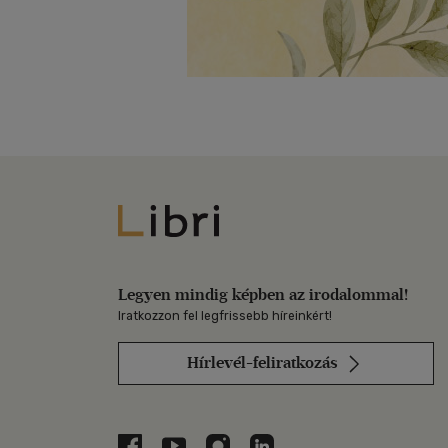
Libri
Legyen mindig képben az irodalommal!
Iratkozzon fel legfrissebb híreinkért!
Hírlevél-feliratkozás
Libri a Facebookon
Libri a Youtube-on
Libri az Instagramon
Libri a LinkedInen