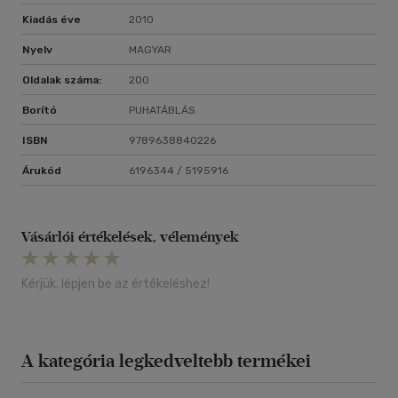
Kiadás éve
2010
Nyelv
MAGYAR
Oldalak száma:
200
Borító
PUHATÁBLÁS
ISBN
9789638840226
Árukód
6196344 / 5195916
Vásárlói értékelések, vélemények
Kérjük, lépjen be az értékeléshez!
A kategória legkedveltebb termékei