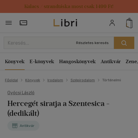
Kulacs / strandtáska most csak 1499 Ft!
Törzsvásárlói Kártya adatai
Részletes keresés
Könyvek
E-könyvek
Hangoskönyvek
Antikvár
Zene,
Főoldal
Könyvek
Irodalom
Szépirodalom
Történelmi
Gyócsi László
Hercegét siratja a Szentesica
-
(dedikált)
Antikvár