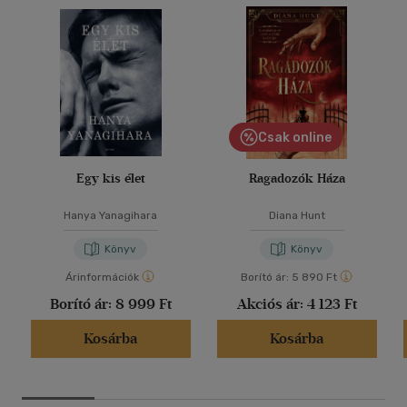
Csak online
Egy kis élet
Ragadozók Háza
Hanya Yanagihara
Diana Hunt
Könyv
Könyv
Árinformációk
Borító ár:
5 890 Ft
Borító ár:
8 999 Ft
Akciós ár:
4 123 Ft
Kosárba
Kosárba