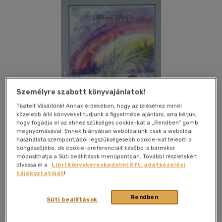
Személyre szabott könyvajánlatok!
Tisztelt Vásárlónk! Annak érdekében, hogy az ízléséhez minél
közelebb álló könyveket tudjunk a figyelmébe ajánlani, arra kérjük,
hogy fogadja el az ehhez szükséges cookie-kat a „Rendben” gomb
megnyomásával. Ennek hiányában weboldalunk csak a weboldal
használata szempontjából legszükségesebb cookie-kat telepíti a
böngészőjébe, de cookie-preferenciáit később is bármikor
módosíthatja a Süti beállítások menüpontban. További részletekért
olvassa el a
Libri Könyvkereskedelmi Kft. adatkezelési
Kívánságlistához adom
Megosztom
tájékoztatóját
!
Rendben
Süti beállítások
Magánkiadás
|
2010
|
magyar nyelvű
|
puhatáblás
|
200 oldal