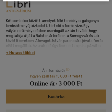
Két sombokor között, amelyek fölé terebélyes galagonya
lombsátra nyújtózkodott, tört elő a forrás vize. Egy
vályúszerű mélyedésben csordogált aztán tovább, hogy
megtalálja útját a Balaton árterében, a Somogyvár és Lak
közötti berekben. A lovagok, István parancsára jóval a forrás
előtt megálltak. Az uralkodó úgy lépkedett a puha pázsitos
fűszőnyegen, mintha valami varázslatosan finom anyagot
+ Mutass többet
terítettek volna lábai elé.
Amikor oltár elé vezette Gizellát 996 májusában, akkor
érezte érzelme vezérelte könnyű lebegését testének. Egész
Árinformációk
énjét betöltötte valami furcsa áhítat. És, most esztendő
múltán annyi történt ismételten vele, hogy hitének
Ingyen szállítás 15 000 Ft felett
birtokában megpróbált nem másra gondolni,mint a rossz,
Online ár:
3 000 Ft
talán nagyon is elhibázott lépésének egy valójában jobb és
hitelesebb formájára lelni. Igen! Ez a forrás, amely éltető és
szomjat oltó, gyógyírt nyújthat szorongásaira lelkének
Kosárba
sebzettségére.
Istenem! Emelte az ég felé fordulva kezeit. Gyötrődöm,
lelkileg szenvedek. Adj vigaszt és feloldozást nyomasztó