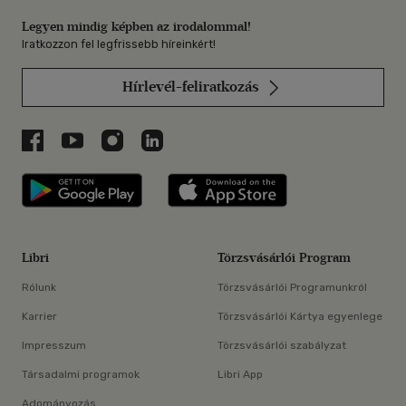
Legyen mindig képben az irodalommal!
Iratkozzon fel legfrissebb híreinkért!
Hírlevél-feliratkozás
Libri a Facebookon
Libri a Youtube-on
Libri az Instagramon
Libri a LinkedInen
Libri applikáció Szerezd meg: Google P
Libri applikáció 
Libri
Törzsvásárlói Program
Rólunk
Törzsvásárlói Programunkról
Karrier
Törzsvásárlói Kártya egyenlege
Impresszum
Törzsvásárlói szabályzat
Társadalmi programok
Libri App
Adományozás