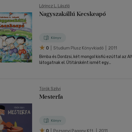
Lőrincz L. László
Nagyszakállú Kecskeapó
Könyv
0
| Studium Plusz Könyvkiadó | 2011
Bimba és Dordzsi, két mongol kisfiú ezúttal az 
látogatnak el. Útitársként ismét egy...
Török Szilvi
Mesterfa
Könyv
0
| Pozsonyi Pagony Kft. | 2011