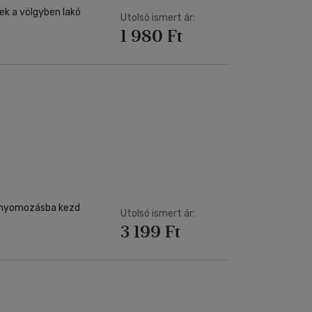
ek a völgyben lakó
Utolsó ismert ár:
1 980 Ft
 nyomozásba kezd
Utolsó ismert ár:
3 199 Ft