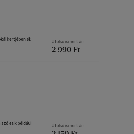
ái kertjében él:
Utolsó ismert ár:
2 990 Ft
szó esik például
Utolsó ismert ár:
2 150 Ft