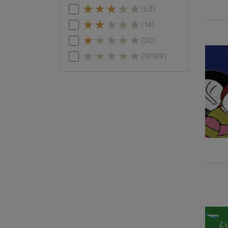
(63)
(14)
(20)
(10189)