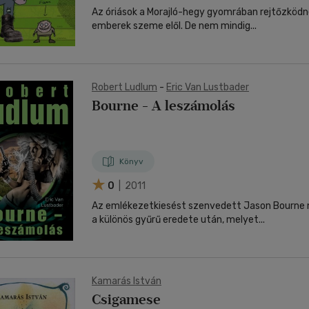
Az óriások a Morajló-hegy gyomrában rejtőzködn
emberek szeme elől. De nem mindig...
Robert Ludlum
-
Eric Van Lustbader
Bourne - A leszámolás
Könyv
0
| 2011
Az emlékezetkiesést szenvedett Jason Bourne
a különös gyűrű eredete után, melyet...
Kamarás István
Csigamese