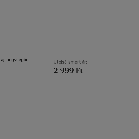
Altaj-hegységbe
Utolsó ismert ár:
2 999 Ft