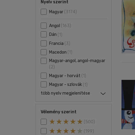
Nyelv szerint
Magyar
(3174)
Angol
(163)
Dán
(1)
Francia
(3)
Macedon
(1)
Magyar-angol, angol-magyar
(2)
Magyar - horvát
(1)
Magyar - szlovák
(1)
több nyelv megjelenítése
Vélemény szerint
(500)
(199)