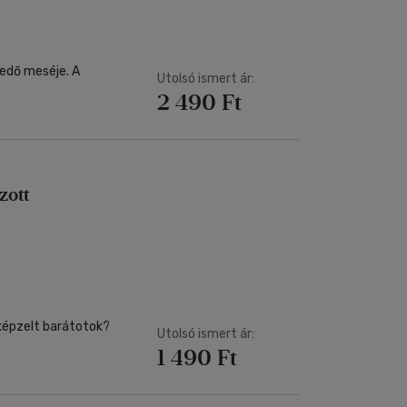
kedő meséje. A
Utolsó ismert ár:
2 490 Ft
zott
képzelt barátotok?
Utolsó ismert ár:
1 490 Ft