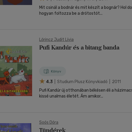
Mit csinál a bodnár és mit készít a bognár? Hol do
hogyan foltozza be a drótostót...
Lőrincz Judit Lívia
Pufi Kandúr és a bitang banda
Könyv
4.3
| Studium Plusz Könyvkiadó | 2011
Pufi Kandúr új otthonában békésen éli a házima
kissé unalmas életét. Ám amikor...
Soós Dóra
Tündérek