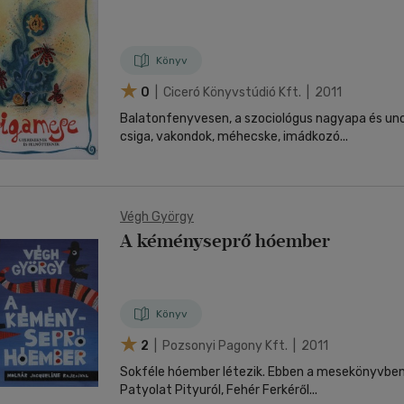
Könyv
0
| Ciceró Könyvstúdió Kft. | 2011
Balatonfenyvesen, a szociológus nagyapa és unok
csiga, vakondok, méhecske, imádkozó...
Végh György
A kéményseprő hóember
Könyv
2
| Pozsonyi Pagony Kft. | 2011
Sokféle hóember létezik. Ebben a mesekönyvben 
Patyolat Pityuról, Fehér Ferkéről...