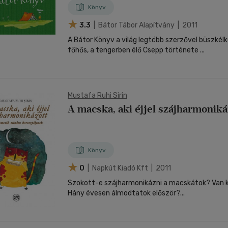
Könyv
3.3
| Bátor Tábor Alapítvány | 2011
A Bátor Könyv a világ legtöbb szerzővel büszkél
főhős, a tengerben élő Csepp története ...
Mustafa Ruhi Sirin
A macska, aki éjjel szájharmoniká
Könyv
0
| Napkút Kiadó Kft | 2011
Szokott-e szájharmonikázni a macskátok? Van 
Hány évesen álmodtatok először?...