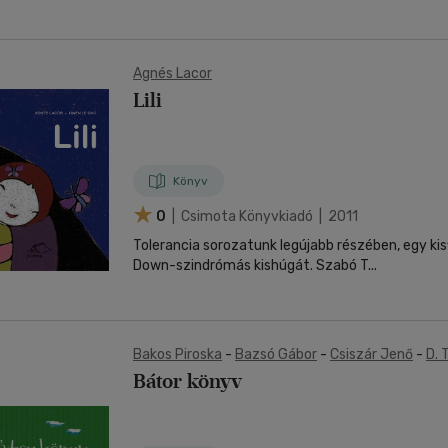
Agnés Lacor
Lili
Könyv
0
| Csimota Könyvkiadó | 2011
Tolerancia sorozatunk legújabb részében, egy kis
Down-szindrómás kishúgát. Szabó T...
Bakos Piroska
-
Bazsó Gábor
-
Csiszár Jenő
-
D. 
Geszti Péter
-
Kepes András
-
Lackfi János
-
Mau
Bátor könyv
Oroszlán Szonja
-
Rácz Zsuzsa
-
Schell Judit
-
S
Varga Livius