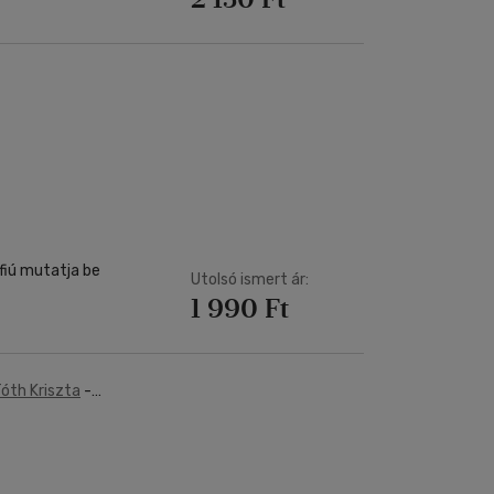
fiú mutatja be
Utolsó ismert ár:
1 990 Ft
Tóth Kriszta
-
tner Zsófi
-
üveges Gergő
-