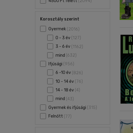
4500 Ft felett
(2094)
Korosztály szerint
Gyermek
(2016)
0 - 3 év
(127)
3 - 6 év
(1162)
mind
(632)
Ifjúsági
(956)
6 -10 év
(826)
10 - 14 év
(76)
14 - 18 év
(4)
mind
(43)
Gyermek és ifjúsági
(315)
Felnőtt
(77)