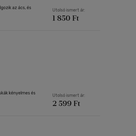
lgozik az ács, és
Utolsó ismert ár:
1 850 Ft
cskák kényelmes és
Utolsó ismert ár:
2 599 Ft