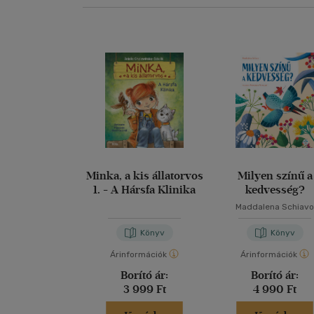
Minka, a kis állatorvos
Milyen színű a
1. - A Hársfa Klinika
kedvesség?
Maddalena Schiav
Könyv
Könyv
Árinformációk
Árinformációk
Borító ár:
Borító ár:
3 999 Ft
4 990 Ft