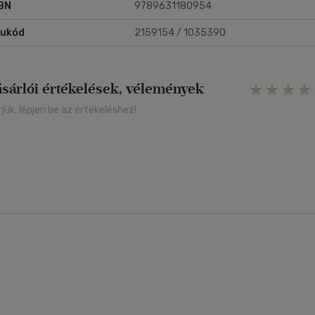
BN
9789631180954
rukód
2159154 / 1035390
ásárlói értékelések, vélemények
rjük, lépjen be az értékeléshez!