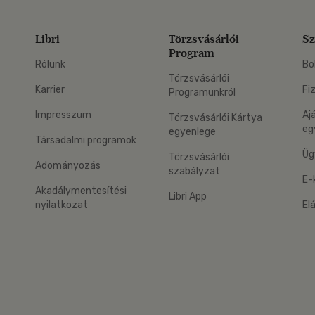
Libri
Törzsvásárlói
Sz
Program
Rólunk
Bo
Törzsvásárlói
Karrier
Fi
Programunkról
Impresszum
Aj
Törzsvásárlói Kártya
eg
egyenlege
Társadalmi programok
Üg
Törzsvásárlói
Adományozás
szabályzat
E-
Akadálymentesítési
Libri App
nyilatkozat
El
eg: Google Play
 applikáció Letölthető az App Store-ból