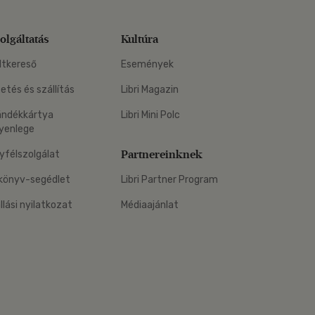
olgáltatás
Kultúra
ltkereső
Események
zetés és szállítás
Libri Magazin
ándékkártya
Libri Mini Polc
yenlege
Partnereinknek
yfélszolgálat
könyv-segédlet
Libri Partner Program
állási nyilatkozat
Médiaajánlat