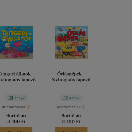
Tengeri állatok -
Óriásgépek -
Cinciri és a s
yitogatós lapozó
Nyitogatós lapozó
álomp
Könyv
Könyv
Kön
Árinformációk
Árinformációk
Árinformáci
Borító ár:
Borító ár:
Borító 
3 490 Ft
3 490 Ft
4 990 