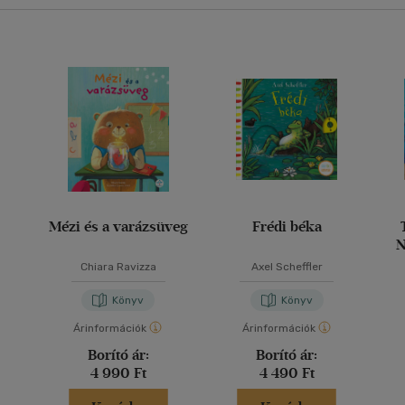
Mézi és a varázsüveg
Frédi béka
N
o
Chiara Ravizza
Axel Scheffler
Könyv
Könyv
Árinformációk
Árinformációk
Borító ár:
Borító ár:
4 990 Ft
4 490 Ft