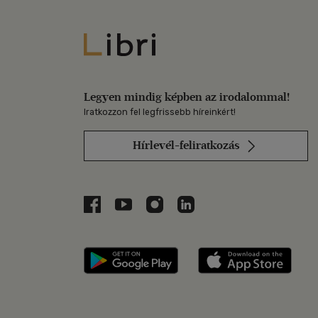
Libri
Legyen mindig képben az irodalommal!
Iratkozzon fel legfrissebb híreinkért!
Hírlevél-feliratkozás
Libri a Facebookon
Libri a Youtube-on
Libri az Instagramon
Libri a LinkedInen
Libri applikáció Szerezd m
Libri