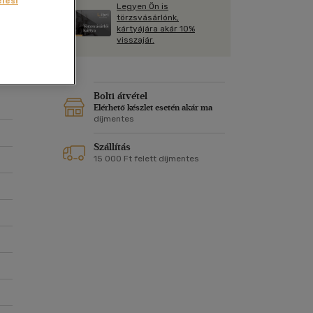
lési
Kártya
Legyen Ön is
Vallás, mitológia
m
törzsvásárlónk,
Képeslap
kártyájára akár 10%
zni
és Természet
visszajár.
yv
Naptár
k
Papír, írószer
ok
Bolti átvétel
Elérhető készlet esetén akár ma
díjmentes
Szállítás
15 000 Ft felett díjmentes