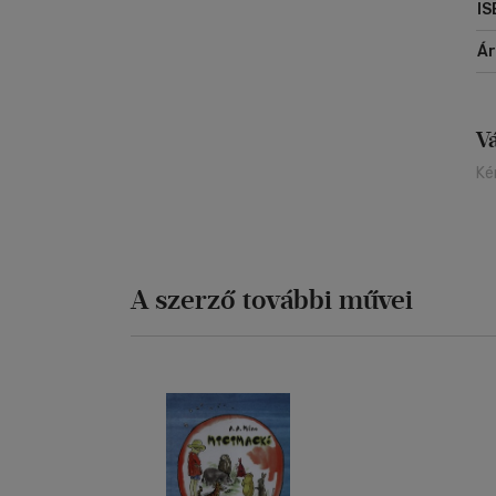
IS
Á
V
Ké
A szerző további művei