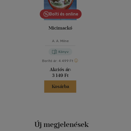
Bolti és online
Micimackó
A. A. Milne
Könyv
Borító ár:
4 499 Ft
Akciós ár:
3 149 Ft
Kosárba
Új megjelenések