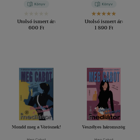
Könyv
Könyv
Utolsó ismert ár:
Utolsó ismert ár:
600 Ft
1 890 Ft
Mondd meg a Vörösnek!
Veszélyes háromszög
Meg Cabot
Meg Cabot