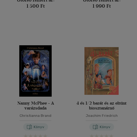
1 500 Ft
1 990 Ft
Nanny McPhee - A
4 és 1/2 barát és az eltűnt
varázsdada
biosztanárnő
Christianna Brand
Joachim Friedrich
Könyv
Könyv