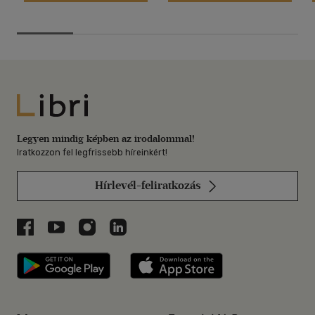
Libri
Legyen mindig képben az irodalommal!
Iratkozzon fel legfrissebb híreinkért!
Hírlevél-feliratkozás
Libri a Facebookon
Libri a Youtube-on
Libri az Instagramon
Libri a LinkedInen
Libri applikáció Szerezd meg: Google P
Libri applikáció 