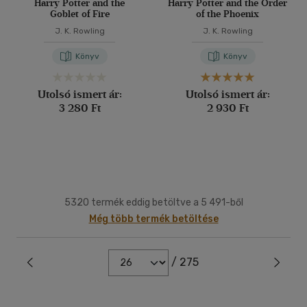
Harry Potter and the
Harry Potter and the Order
Goblet of Fire
of the Phoenix
J. K. Rowling
J. K. Rowling
Könyv
Könyv
Utolsó ismert ár:
Utolsó ismert ár:
3 280 Ft
2 930 Ft
5320 termék eddig betöltve a 5 491-ből
Még több termék betöltése
/ 275