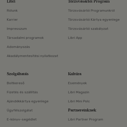
Libri
Törzsvásárlói Program
Rólunk
Törzsvásárlói Programunkról
Karrier
Törzsvásárlói Kártya egyenlege
Impresszum
Törzsvásárlói szabályzat
Társadalmi programok
Libri App
Adományozás
Akadálymentesítési nyilatkozat
Szolgáltatás
Kultúra
Boltkereső
Események
Fizetés és szállítás
Libri Magazin
Ajándékkártya egyenlege
Libri Mini Polc
Partnereinknek
Ügyfélszolgálat
E-könyv-segédlet
Libri Partner Program