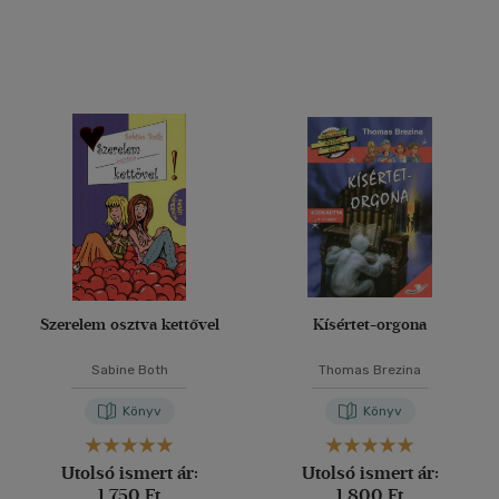
Vélemény szerint
(1411)
(451)
(108)
(26)
(24)
(3471)
Szerelem osztva kettővel
Kísértet-orgona
Alkalmaz
Sabine Both
Thomas Brezina
Könyv
Könyv
Utolsó ismert ár:
Utolsó ismert ár:
1 750 Ft
1 800 Ft