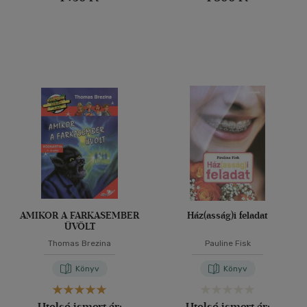
AMIKOR A FARKASEMBER
Ház(asság)i feladat
ÜVÖLT
Thomas Brezina
Pauline Fisk
Könyv
Könyv
Utolsó ismert ár:
Utolsó ismert ár: