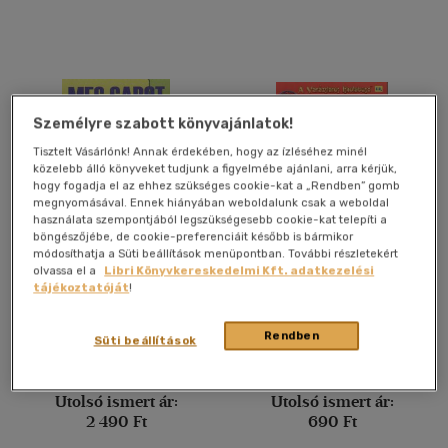
mind
(1103)
Gyermek és ifjúsági
(301)
Felnőtt
(199)
Személyre szabott könyvajánlatok!
Nyelv szerint
Tisztelt Vásárlónk! Annak érdekében, hogy az ízléséhez minél
Magyar
(5129)
közelebb álló könyveket tudjunk a figyelmébe ajánlani, arra kérjük,
hogy fogadja el az ehhez szükséges cookie-kat a „Rendben” gomb
megnyomásával. Ennek hiányában weboldalunk csak a weboldal
Amerikai angol
(1)
használata szempontjából legszükségesebb cookie-kat telepíti a
Angol
(265)
böngészőjébe, de cookie-preferenciáit később is bármikor
módosíthatja a Süti beállítások menüpontban. További részletekért
Dán
(1)
Átlagméret nem akadály
Pingvinlesen
olvassa el a
Libri Könyvkereskedelmi Kft. adatkezelési
tájékoztatóját
!
Francia
(9)
Meg Cabot
Anne Capeci
Holland
(1)
Rendben
Süti beállítások
Könyv
Könyv
Lengyel
(2)
Magyar-angol, angol-magyar
Utolsó ismert ár:
Utolsó ismert ár:
(1)
2 490 Ft
690 Ft
több nyelv megjelenítése