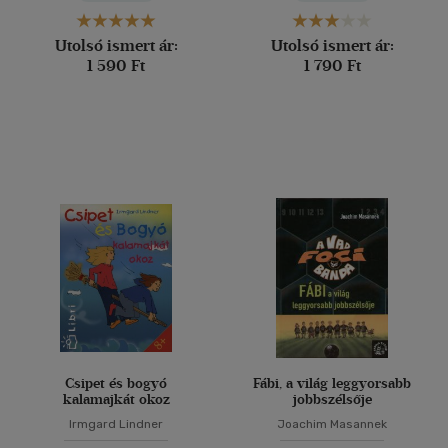
Utolsó ismert ár:
Utolsó ismert ár:
1 590 Ft
1 790 Ft
Csipet és bogyó
Fábi, a világ leggyorsabb
kalamajkát okoz
jobbszélsője
Irmgard Lindner
Joachim Masannek