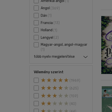
Amerikai angol
(1)
Angol
(369)
Dán
(1)
Francia
(13)
Holland
(1)
Lengyel
(2)
Magyar-angol, angol-magyar
(1)
több nyelv megjelenítése
Vélemény szerint
(1969)
(625)
(159)
(40)
(44)