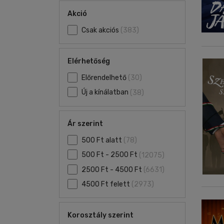
Akció
Csak akciós
(383)
Elérhetőség
Előrendelhető
(30)
Új a kínálatban
(38)
Ár szerint
500 Ft alatt
(78)
500 Ft - 2500 Ft
(12075)
2500 Ft - 4500 Ft
(6631)
4500 Ft felett
(2973)
Korosztály szerint