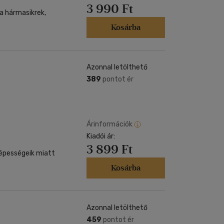
3 990 Ft
 a hármasikrek,
Kosárba
Azonnal letölthető
389
pontot ér
Árinformációk
Kiadói ár:
3 899 Ft
épességeik miatt
Kosárba
Azonnal letölthető
459
pontot ér