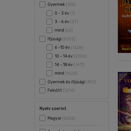
Gyermek
(109)
0 - 3 év
(1)
3 - 6 év
(37)
mind
(64)
Ifjúsági
(6552)
6 -10 év
(1328)
10 - 14 év
(2006)
14 - 18 év
(1411)
mind
(1624)
Gyermek és ifjúsági
(405)
Felnőtt
(1214)
Nyelv szerint
Magyar
(8006)