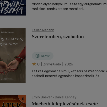
Minden olyan bonyolult... Kata egy elitgimnáziumba
matekos, rendszeresen maratoni...
Tallián Mariann
Szerelemben, szabadon
Könyv
0
| Zrínyi Kiadó | 2026
Két kéz egymásba simul, két sors összefonódik, 
szakadt nemzet egymásba kapaszkodik, és...
Emily Boever
-
Daniel Kenney
Macbeth leleplezésének esete