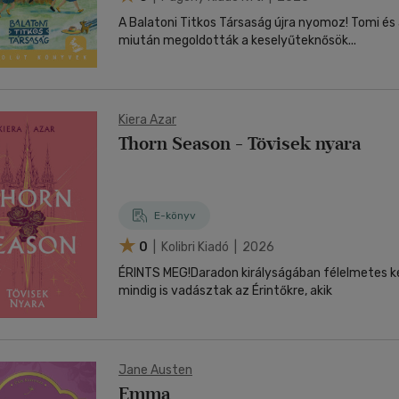
A Balatoni Titkos Társaság újra nyomoz! Tomi és
miután megoldották a keselyűteknősök...
Kiera Azar
Thorn Season - Tövisek nyara
E-könyv
0
| Kolibri Kiadó | 2026
ÉRINTS MEG!Daradon királyságában félelmetes k
mindig is vadásztak az Érintőkre, akik
Jane Austen
Emma