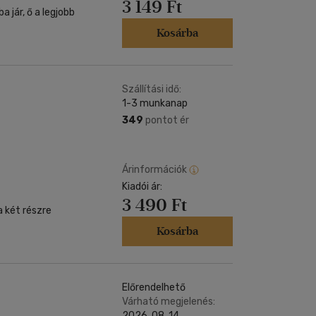
3 149 Ft
 jár, ő a legjobb
Kosárba
Szállítási idő:
1-3 munkanap
349
pontot ér
Árinformációk
Kiadói ár:
3 490 Ft
a két részre
Kosárba
Előrendelhető
Várható megjelenés:
2026. 08. 14.