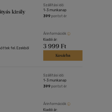
Szállítási idő:
1-3 munkanap
tyás király
399
pontot ér
Árinformációk
Kiadói ár:
3 999 Ft
őttek fel. Ezekből
Kosárba
Szállítási idő:
1-3 munkanap
399
pontot ér
Árinformációk
Kiadói ár: