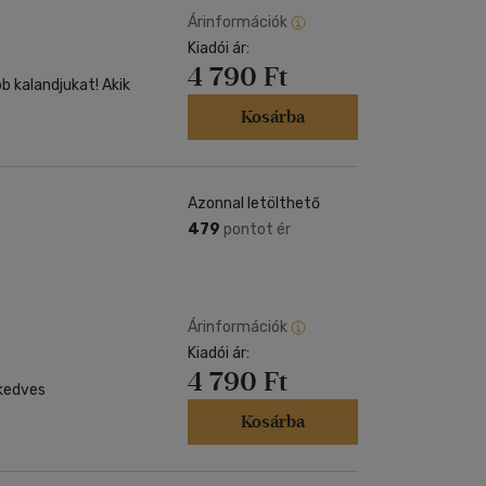
Árinformációk
Kiadói ár:
4 790 Ft
bb kalandjukat! Akik
Kosárba
Azonnal letölthető
479
pontot ér
Árinformációk
Kiadói ár:
4 790 Ft
 kedves
Kosárba