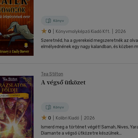
Könyv
0
| Könyvmolyképző Kiadó Kft. | 2026
Szeretnéd, ha a gyerekeid megszeretnék az olva
elmélyednének egy nagy kalandban, és közben mé
Tea Stilton
A végső ütközet
Könyv
0
| Kolibri Kiadó | 2026
Ismerd meg a történet végét! Samah, Nives, Yara, Kalea és
Diamante a végső ütközetre készülnek...