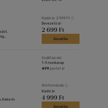
Kiadói ár:
2 999 Ft
Bevezető ár:
2 699 Ft
sást,
g...
Kosárba
Szállítási idő:
1-3 munkanap
499
pontot ér
Árinformációk
Kiadói ár:
4 999 Ft
Kosárba