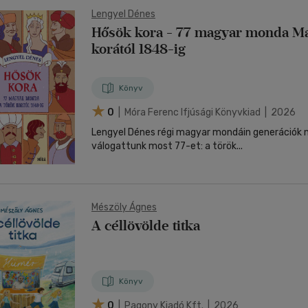
Lengyel Dénes
Hősök kora - 77 magyar monda Má
korától 1848-ig
Könyv
0
| Móra Ferenc Ifjúsági Könyvkiad | 2026
Lengyel Dénes régi magyar mondáin generációk n
válogattunk most 77-et: a török...
Mészöly Ágnes
A céllövölde titka
Könyv
0
| Pagony Kiadó Kft. | 2026