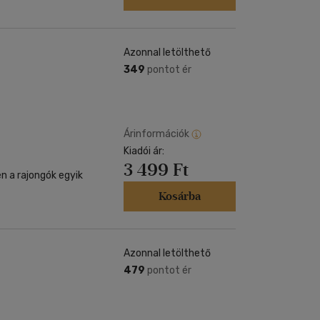
Azonnal letölthető
349
pontot ér
Árinformációk
Kiadói ár:
3 499 Ft
n a rajongók egyik
Kosárba
Azonnal letölthető
479
pontot ér