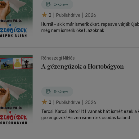
E-könyv
0
| Publishdrive | 2026
Hurrá! - akik már ismerik őket, repesve várják úja
még nem ismerik őket, azoknak
Rónaszegi Miklós
A gézengúzok a Hortobágyon
E-könyv
0
| Publishdrive | 2026
Tercsi, Karcsi, Berci! Itt vannak hát ismét ezek a
gézengúzok! Hiszen ismeritek csodás kaland