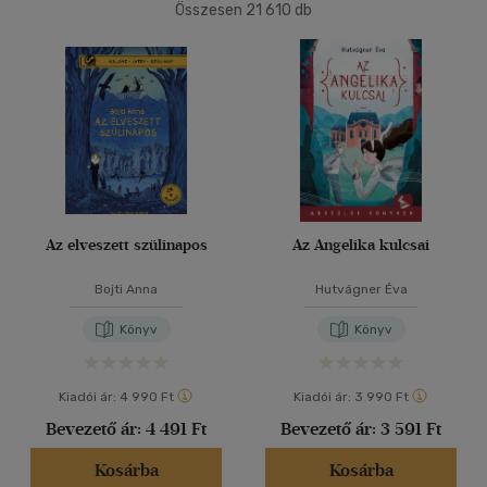
Összesen
21 610
db
Könyv
(2550)
40 db / oldal
Antikvár
(13961)
E-könyv
(1060)
Alkalmaz
Akció
Csak akciós
(383)
Az elveszett szülinapos
Az Angelika kulcsai
Elérhetőség
Bojti Anna
Hutvágner Éva
Előrendelhető
(29)
Könyv
Könyv
Új a kínálatban
(38)
Kiadói ár:
4 990 Ft
Kiadói ár:
3 990 Ft
Ár szerint
Bevezető ár:
4 491 Ft
Bevezető ár:
3 591 Ft
500 Ft alatt
(78)
Kosárba
Kosárba
500 Ft - 2500 Ft
(12074)