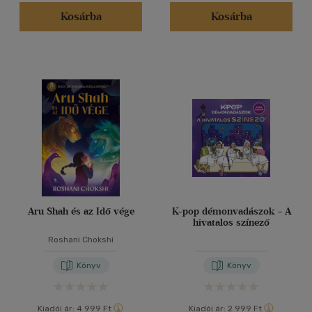
Kosárba
Kosárba
Nyelv szerint
Magyar
(8003)
Amerikai angol
(1)
Angol
(369)
Dán
(1)
Francia
(13)
Holland
(1)
Lengyel
(2)
Magyar-angol, angol-magyar
Aru Shah és az Idő vége
K-pop démonvadászok - A
hivatalos színező
(1)
Roshani Chokshi
több nyelv megjelenítése
Könyv
Könyv
Vélemény szerint
(1969)
Kiadói ár:
4 999 Ft
Kiadói ár:
2 999 Ft