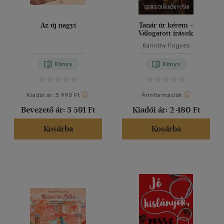
Az új nagyi
Tanár úr kérem -
Válogatott írások
Karinthy Frigyes
Könyv
Könyv
Kiadói ár:
3 990 Ft
Árinformációk
Bevezető ár:
3 591 Ft
Kiadói ár:
2 480 Ft
Kosárba
Kosárba