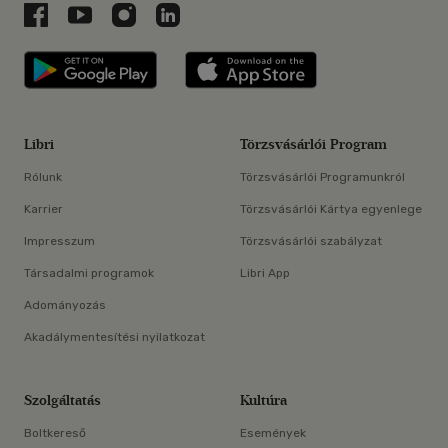
Libri a Facebookon
Libri a Youtube-on
Libri az Instagramon
Libri a LinkedInen
Libri applikáció Szerezd meg: Google P
Libri applikáció 
Libri
Törzsvásárlói Program
Rólunk
Törzsvásárlói Programunkról
Karrier
Törzsvásárlói Kártya egyenlege
Impresszum
Törzsvásárlói szabályzat
Társadalmi programok
Libri App
Adományozás
Akadálymentesítési nyilatkozat
Szolgáltatás
Kultúra
Boltkereső
Események