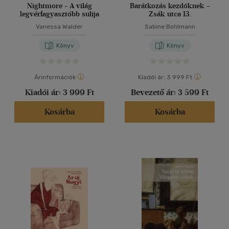
Nightmore - A világ
Barátkozás kezdőknek -
legvérfagyasztóbb sulija
Zsák utca 13.
Vanessa Walder
Sabine Bohlmann
Könyv
Könyv
Árinformációk
Kiadói ár:
3 999 Ft
Kiadói ár:
3 999 Ft
Bevezető ár:
3 599 Ft
Kosárba
Kosárba