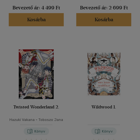
Bevezető ár:
4 499 Ft
Bevezető ár:
2 699 Ft
(625)
(159)
Kosárba
Kosárba
(40)
(44)
(18774)
Alkalmaz
Twisted Wonderland 2.
Wildwood 1.
Hazuki Vakana
-
Toboszo Jana
Könyv
Könyv