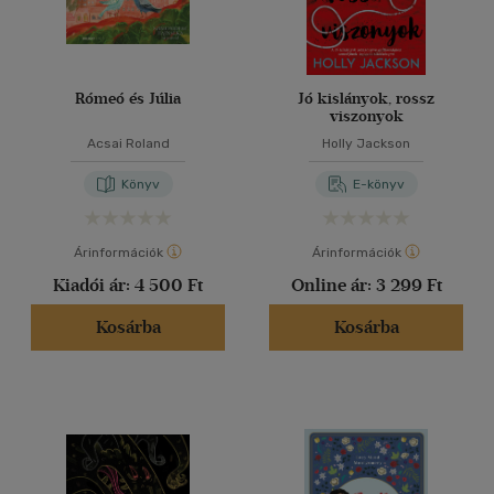
Rómeó és Júlia
Jó kislányok, rossz
viszonyok
Acsai Roland
Holly Jackson
Könyv
E-könyv
Árinformációk
Árinformációk
Kiadói ár:
4 500 Ft
Online ár:
3 299 Ft
Kosárba
Kosárba