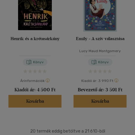
Henrik és a krétasárkány
Emily - A szív választása
Lucy Maud Montgomery
Könyv
Könyv
Árinformációk
Kiadói ár:
3 990 Ft
Kiadói ár:
4 500 Ft
Bevezető ár:
3 591 Ft
Kosárba
Kosárba
20 termék eddig betöltve a 21 610-ből