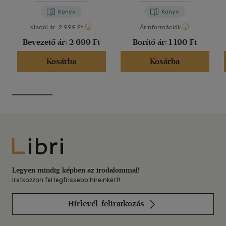
Könyv
Könyv
Kiadói ár:
2 999 Ft
Árinformációk
Bevezető ár:
2 699 Ft
Borító ár:
1 190 Ft
Kosárba
Kosárba
Libri
Legyen mindig képben az irodalommal!
Iratkozzon fel legfrissebb híreinkért!
Hírlevél-feliratkozás