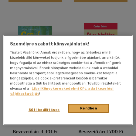
2500 Ft - 4500 Ft
(6630)
4500 Ft felett
(2972)
Korosztály szerint
Gyermek
(109)
Személyre szabott könyvajánlatok!
0 - 3 év
(1)
Tisztelt Vásárlónk! Annak érdekében, hogy az ízléséhez minél
közelebb álló könyveket tudjunk a figyelmébe ajánlani, arra kérjük,
3 - 6 év
(37)
hogy fogadja el az ehhez szükséges cookie-kat a „Rendben” gomb
megnyomásával. Ennek hiányában weboldalunk csak a weboldal
mind
(64)
használata szempontjából legszükségesebb cookie-kat telepíti a
Ifjúsági
(6549)
böngészőjébe, de cookie-preferenciáit később is bármikor
Csavi és az apamentő akció
Ló az iskolában
módosíthatja a Süti beállítások menüpontban. További részletekért
6 -10 év
(1326)
olvassa el a
Libri Könyvkereskedelmi Kft. adatkezelési
Mirjam Oldenhave
Csukás István
tájékoztatóját
!
10 - 14 év
(2006)
14 - 18 év
Könyv
Könyv
(1410)
Rendben
Süti beállítások
mind
(1624)
Gyermek és ifjúsági
(405)
Kiadói ár:
4 990 Ft
Kiadói ár:
1 999 Ft
Felnőtt
(1214)
Bevezető ár:
4 491 Ft
Bevezető ár:
1 799 Ft