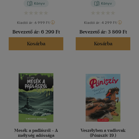
Könyv
Könyv
Kiadói ár:
6 999 Ft
Kiadói ár:
4 299 Ft
Bevezető ár:
6 299 Ft
Bevezető ár:
3 869 Ft
Kosárba
Kosárba
Mesék a padlásról - A
Veszélyben a vadlovak
mélység adóssága
(Póniszív 19.)