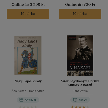
Online ár:
3 299 Ft
Online ár:
700 Ft
Kosárba
Kosárba
Nagy Lajos király
Vitéz nagybányai Horthy
Miklós, a hazafi
Ács Zoltán
-
Bánó Attila
Bánó Attila
Antikvár
Könyv