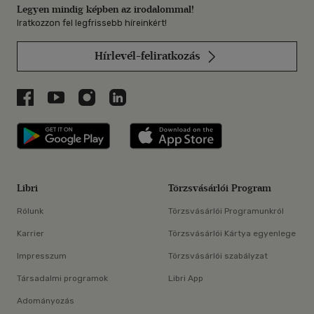
Legyen mindig képben az irodalommal!
Iratkozzon fel legfrissebb híreinkért!
Hírlevél-feliratkozás
Libri a Facebookon
Libri a Youtube-on
Libri az Instagramon
Libri a LinkedInen
Libri applikáció Szerezd meg: Google P
Libri applikáció 
Libri
Törzsvásárlói Program
Rólunk
Törzsvásárlói Programunkról
Karrier
Törzsvásárlói Kártya egyenlege
Impresszum
Törzsvásárlói szabályzat
Társadalmi programok
Libri App
Adományozás