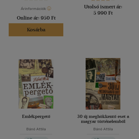
Utolsó ismert ár:
Árinformációk
5 990 Ft
Online ár:
950 Ft
Kosárba
Emlékpergető
30 új meghökkentő eset a
magyar történelemből
Bánó Attila
Bánó Attila