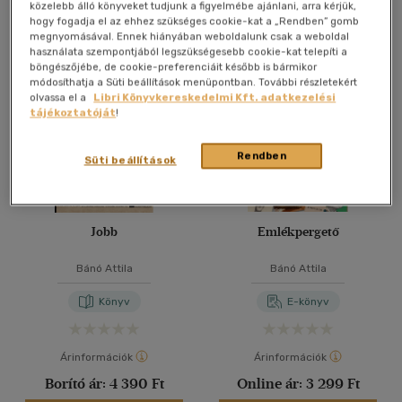
közelebb álló könyveket tudjunk a figyelmébe ajánlani, arra kérjük,
hogy fogadja el az ehhez szükséges cookie-kat a „Rendben” gomb
megnyomásával. Ennek hiányában weboldalunk csak a weboldal
használata szempontjából legszükségesebb cookie-kat telepíti a
böngészőjébe, de cookie-preferenciáit később is bármikor
módosíthatja a Süti beállítások menüpontban. További részletekért
olvassa el a
Libri Könyvkereskedelmi Kft. adatkezelési
tájékoztatóját
!
Rendben
Süti beállítások
Jobb
Emlékpergető
Bánó Attila
Bánó Attila
Könyv
E-könyv
Árinformációk
Árinformációk
Borító ár:
4 390 Ft
Online ár:
3 299 Ft