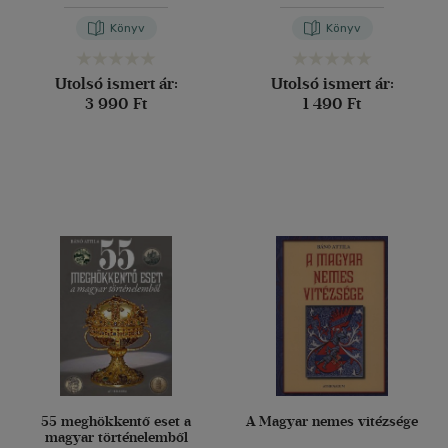
Könyv
Könyv
Utolsó ismert ár:
Utolsó ismert ár:
3 990 Ft
1 490 Ft
55 meghökkentő eset a
A Magyar nemes vitézsége
magyar történelemből