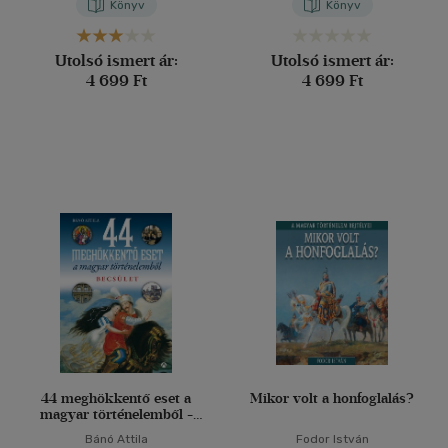
Könyv
Könyv
Utolsó ismert ár:
Utolsó ismert ár:
4 699 Ft
4 699 Ft
44 meghökkentő eset a
Mikor volt a honfoglalás?
magyar történelemből -
Becsület
Bánó Attila
Fodor István