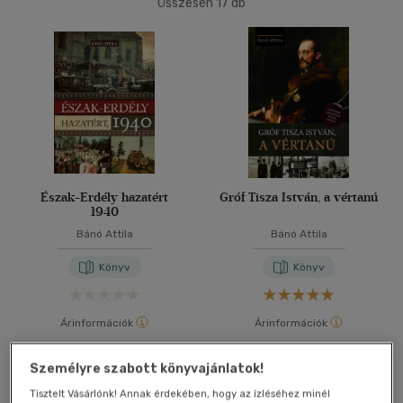
Összesen
17
db
40 db / oldal
Alkalmaz
Észak-Erdély hazatért
Gróf Tisza István, a vértanú
1940
Bánó Attila
Bánó Attila
Könyv
Könyv
Árinformációk
Árinformációk
Borító ár:
11 990 Ft
Borító ár:
6 290 Ft
Személyre szabott könyvajánlatok!
Kosárba
Kosárba
Tisztelt Vásárlónk! Annak érdekében, hogy az ízléséhez minél