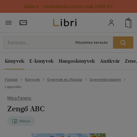
Kulacs / strandtáska most csak 1499 Ft!
Törzsvásárlói Kártya adatai
Részletes keresés
Könyvek
E-könyvek
Hangoskönyvek
Antikvár
Zene,
Főoldal
Könyvek
Gyermek és ifjúsági
Gyermekirodalom
Leporello
Móra Ferenc
Zengő ABC
Könyv