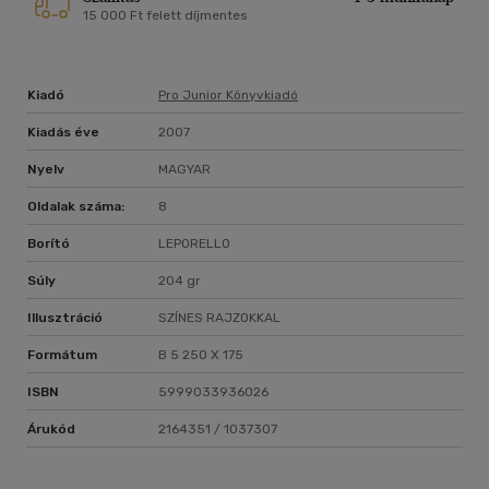
15 000 Ft felett díjmentes
Kiadó
Pro Junior Könyvkiadó
Kiadás éve
2007
Nyelv
MAGYAR
Oldalak száma:
8
Borító
LEPORELLO
Súly
204 gr
Illusztráció
SZÍNES RAJZOKKAL
Formátum
B 5 250 X 175
ISBN
5999033936026
Árukód
2164351 / 1037307