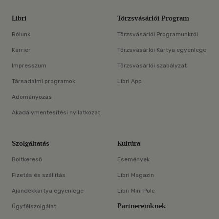
Libri
Törzsvásárlói Program
Rólunk
Törzsvásárlói Programunkról
Karrier
Törzsvásárlói Kártya egyenlege
Impresszum
Törzsvásárlói szabályzat
Társadalmi programok
Libri App
Adományozás
Akadálymentesítési nyilatkozat
Szolgáltatás
Kultúra
Boltkereső
Események
Fizetés és szállítás
Libri Magazin
Ajándékkártya egyenlege
Libri Mini Polc
Partnereinknek
Ügyfélszolgálat