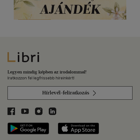
Libri
Legyen mindig képben az irodalommal!
Iratkozzon fel legfrissebb híreinkért!
Hírlevél-feliratkozás
Libri a Facebookon
Libri a Youtube-on
Libri az Instagramon
Libri a LinkedInen
Libri applikáció Szerezd meg: Google P
Libri applikáció 