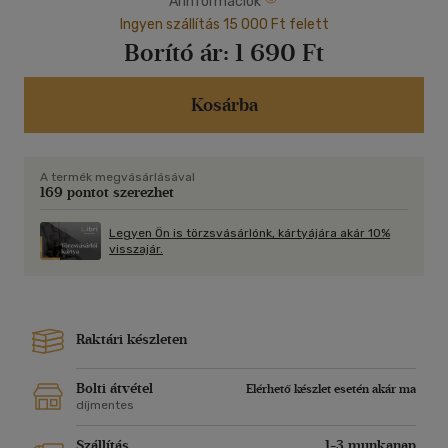
Árinformációk
Ingyen szállítás 15 000 Ft felett
Borító ár:
1 690 Ft
Kosárba
A termék megvásárlásával
169 pontot szerezhet
Legyen Ön is törzsvásárlónk, kártyájára akár 10%
visszajár.
Raktári készleten
Bolti átvétel
Elérhető készlet esetén akár ma
díjmentes
Szállítás
1-3 munkanap