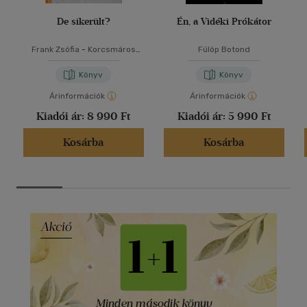
De sikerült?
Én, a Vidéki Prókátor
Frank Zsófia
-
Korcsmáros
Fülöp Botond
Felícia
-
Nagy Imre
Könyv
Könyv
Árinformációk
Árinformációk
Kiadói ár:
8 990 Ft
Kiadói ár:
5 990 Ft
Kosárba
Kosárba