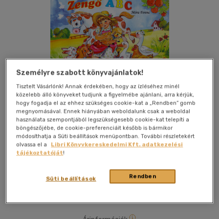
Személyre szabott könyvajánlatok!
Tisztelt Vásárlónk! Annak érdekében, hogy az ízléséhez minél
közelebb álló könyveket tudjunk a figyelmébe ajánlani, arra kérjük,
hogy fogadja el az ehhez szükséges cookie-kat a „Rendben” gomb
Kívánságlistához adom
Megosztom
megnyomásával. Ennek hiányában weboldalunk csak a weboldal
használata szempontjából legszükségesebb cookie-kat telepíti a
böngészőjébe, de cookie-preferenciáit később is bármikor
módosíthatja a Süti beállítások menüpontban. További részletekért
Pro Junior Könyvkiadó
|
2007
|
magyar nyelvű
|
leporello
|
8
olvassa el a
Libri Könyvkereskedelmi Kft. adatkezelési
tájékoztatóját
!
oldal
Móra Ferenc rendkívül dallamos verses ábécéje, minden
Rendben
Süti beállítások
nemzedék számára kedvenc olvasmánnyá válhat.