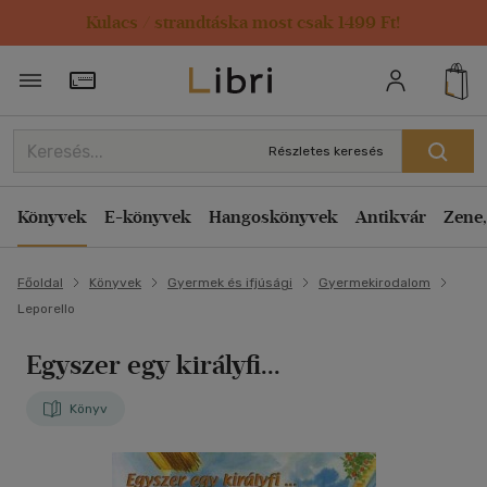
Kulacs / strandtáska most csak 1499 Ft!
Törzsvásárlói Kártya adatai
Részletes keresés
Könyvek
E-könyvek
Hangoskönyvek
Antikvár
Zene,
Főoldal
Könyvek
Gyermek és ifjúsági
Gyermekirodalom
Leporello
Egyszer egy királyfi...
Könyv