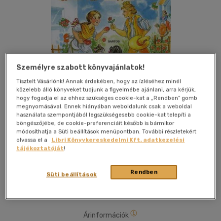
Személyre szabott könyvajánlatok!
Tisztelt Vásárlónk! Annak érdekében, hogy az ízléséhez minél
közelebb álló könyveket tudjunk a figyelmébe ajánlani, arra kérjük,
hogy fogadja el az ehhez szükséges cookie-kat a „Rendben” gomb
Kívánságlistához adom
Megosztom
megnyomásával. Ennek hiányában weboldalunk csak a weboldal
használata szempontjából legszükségesebb cookie-kat telepíti a
böngészőjébe, de cookie-preferenciáit később is bármikor
módosíthatja a Süti beállítások menüpontban. További részletekért
Santos Könyvkiadó És Nyomdaipari
|
2007
|
magyar nyelvű
olvassa el a
Libri Könyvkereskedelmi Kft. adatkezelési
tájékoztatóját
!
|
leporello
A jól ismert történet a királyfiról. Színes rajzokkal, gyermekek
Rendben
Süti beállítások
részére.
Árinformációk