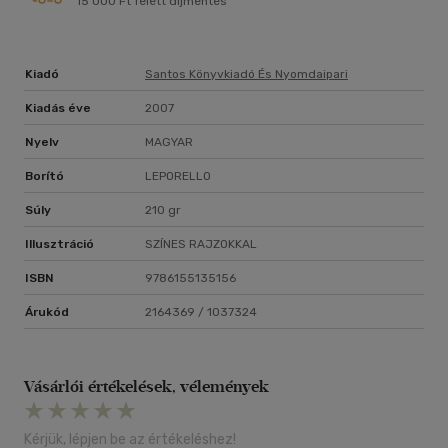
15 000 Ft felett díjmentes
Kiadó
Santos Könyvkiadó És Nyomdaipari
Kiadás éve
2007
Nyelv
MAGYAR
Borító
LEPORELLO
Súly
210 gr
Illusztráció
SZÍNES RAJZOKKAL
ISBN
9786155135156
Árukód
2164369 / 1037324
Vásárlói értékelések, vélemények
Kérjük, lépjen be az értékeléshez!