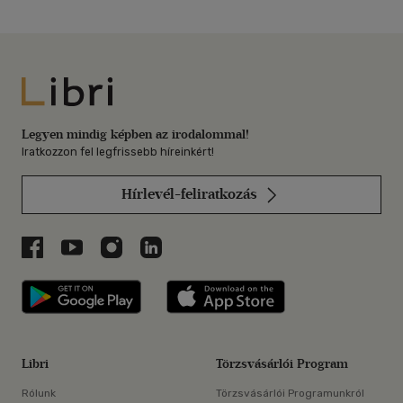
Libri
Legyen mindig képben az irodalommal!
Iratkozzon fel legfrissebb híreinkért!
Hírlevél-feliratkozás
Libri a Facebookon
Libri a Youtube-on
Libri az Instagramon
Libri a LinkedInen
Libri applikáció Szerezd meg: Google P
Libri applikáció 
Libri
Törzsvásárlói Program
Rólunk
Törzsvásárlói Programunkról