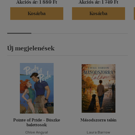
Akciós ár:
1 889 Ft
Akciós ár:
1 749 Ft
Kosárba
Kosárba
Új megjelenések
Pointe of Pride - Büszke
Másodszorra talán
balettosok
Chloe Angyal
Laura Barrow