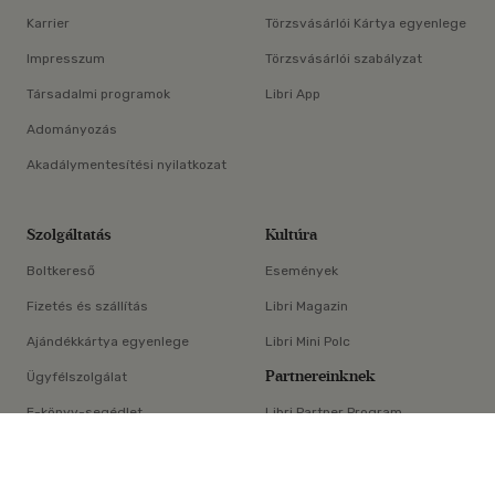
Karrier
Törzsvásárlói Kártya egyenlege
Impresszum
Törzsvásárlói szabályzat
Társadalmi programok
Libri App
Adományozás
Akadálymentesítési nyilatkozat
Szolgáltatás
Kultúra
Boltkereső
Események
Fizetés és szállítás
Libri Magazin
Ajándékkártya egyenlege
Libri Mini Polc
Partnereinknek
Ügyfélszolgálat
E-könyv-segédlet
Libri Partner Program
×
Elállási nyilatkozat
Médiaajánlat