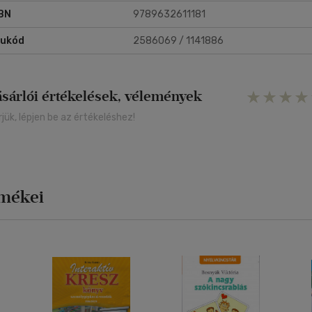
BN
9789632611181
rukód
2586069 / 1141886
ásárlói értékelések, vélemények
rjük, lépjen be az értékeléshez!
rmékei