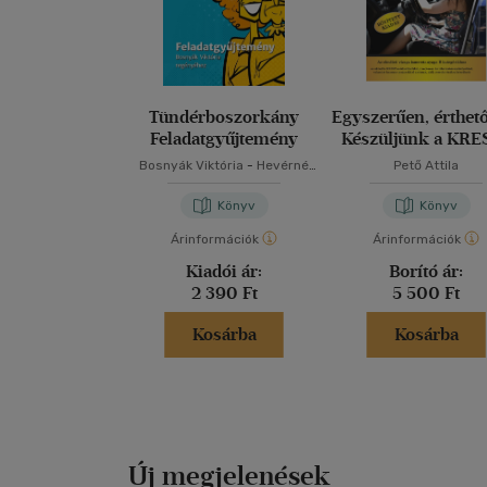
Tündérboszorkány
Egyszerűen, érthet
Feladatgyűjtemény
Készüljünk a KRE
vizsgára!
Bosnyák Viktória
-
Hevérné
Pető Attila
Kanyó Andrea
Könyv
Könyv
Árinformációk
Árinformációk
Kiadói ár:
Borító ár:
2 390 Ft
5 500 Ft
Kosárba
Kosárba
Új megjelenések