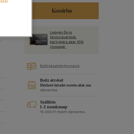
Kártya
lési
m
Kosárba
Képeslap
,
és Természet
yv
Naptár
an
k
Papír, írószer
Legyen Ön is
mak
törzsvásárlónk,
ok
n
kártyájára akár 10%
visszajár.
Bolti készletinformáció
Bolti átvétel
Elérhető készlet esetén akár ma
díjmentes
Szállítás
1-3 munkanap
15 000 Ft felett díjmentes