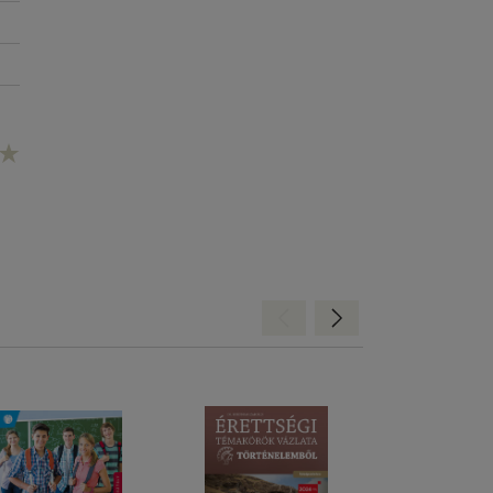
Hátra
Előre