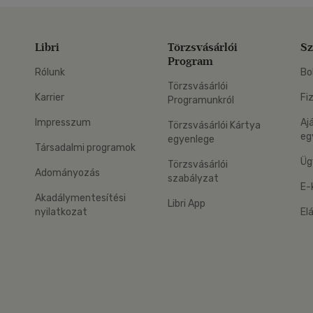
Libri
Törzsvásárlói
Sz
Program
Rólunk
Bo
Törzsvásárlói
Karrier
Fi
Programunkról
Impresszum
Aj
Törzsvásárlói Kártya
eg
egyenlege
Társadalmi programok
Üg
Törzsvásárlói
Adományozás
szabályzat
E-
Akadálymentesítési
Libri App
nyilatkozat
El
eg: Google Play
 applikáció Letölthető az App Store-ból