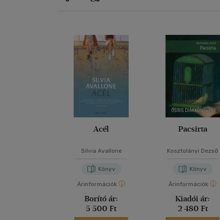
Acél
Pacsirta
Silvia Avallone
Kosztolányi Dezső
Könyv
Könyv
Árinformációk
Árinformációk
Borító ár:
Kiadói ár:
5 500 Ft
2 480 Ft