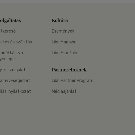
olgáltatás
Kultúra
ltkereső
Események
zetés és szállítás
Libri Magazin
ándékkártya
Libri Mini Polc
yenlege
Partnereinknek
yfélszolgálat
könyv-segédlet
Libri Partner Program
állási nyilatkozat
Médiaajánlat