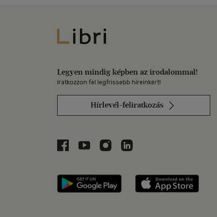
Libri
Legyen mindig képben az irodalommal!
Iratkozzon fel legfrissebb híreinkért!
Hírlevél-feliratkozás
Libri a Facebookon
Libri a Youtube-on
Libri az Instagramon
Libri a LinkedInen
Libri applikáció Szerezd m
Libri