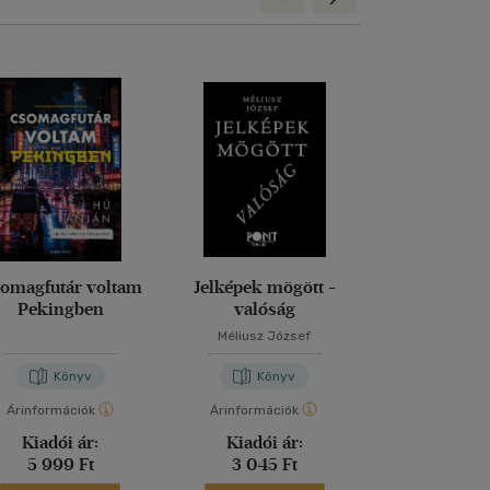
omagfutár voltam
Jelképek mögött -
Magd
Pekingben
valóság
Méliusz József
Nora Bos
Könyv
Könyv
Kön
Árinformációk
Árinformációk
Árinformáci
Kiadói ár:
Kiadói ár:
Kiadói 
5 999 Ft
3 045 Ft
5 999 