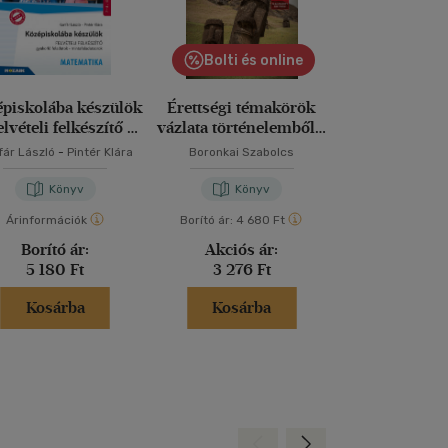
Bolti és online
piskolába készülök
Érettségi témakörök
Középiskolába
elvételi felkészítő -
vázlata történelemből -
- felvételi fel
Matematika
középszinten
Magyar nye
fár László
-
Pintér Klára
Boronkai Szabolcs
Kertész Józsefné
irodal
Czink And
Könyv
Könyv
Kön
Árinformációk
Borító ár:
4 680 Ft
Árinformáci
Borító ár:
Akciós ár:
Borító 
5 180 Ft
3 276 Ft
4 980 
Kosárba
Kosárba
Kosár
Hátra
Előre