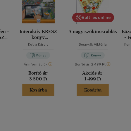
Bolti és online
ően -
Interaktív KRESZ
A nagy szókincsrablás
Közé
SZ-
könyv
- F
személygépkocsi-
Kotra Károly
Bosnyák Viktória
Kon
vezetők részére
Könyv
Könyv
Árinformációk
Borító ár:
2 499 Ft
Borító ár:
Akciós ár:
3 500 Ft
1 499 Ft
Kosárba
Kosárba