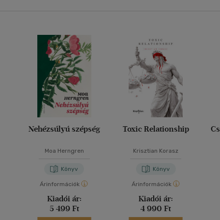
Nehézsúlyú szépség
Toxic Relationship
Cs
Moa Herngren
Krisztian Korasz
Könyv
Könyv
Árinformációk
Árinformációk
Kiadói ár:
Kiadói ár:
5 499 Ft
4 990 Ft