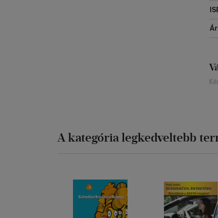
IS
Á
V
Ké
A kategória legkedveltebb te