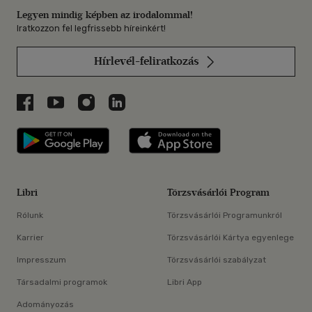
Legyen mindig képben az irodalommal!
Iratkozzon fel legfrissebb híreinkért!
Hírlevél-feliratkozás
Libri a Facebookon
Libri a Youtube-on
Libri az Instagramon
Libri a LinkedInen
Libri applikáció Szerezd meg: Google P
Libri applikáció 
Libri
Törzsvásárlói Program
Rólunk
Törzsvásárlói Programunkról
Karrier
Törzsvásárlói Kártya egyenlege
Impresszum
Törzsvásárlói szabályzat
Társadalmi programok
Libri App
Adományozás