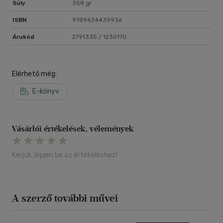
Súly
358 gr
ISBN
9789634439936
Árukód
2791335 / 1230170
Elérhető még:
E-könyv
Vásárlói értékelések, vélemények
Kérjük, lépjen be az értékeléshez!
A szerző további művei