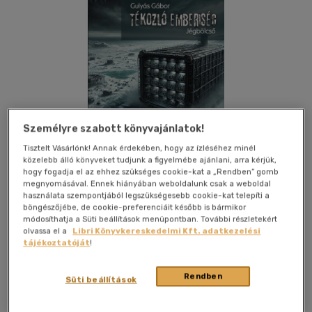
Személyre szabott könyvajánlatok!
Tisztelt Vásárlónk! Annak érdekében, hogy az ízléséhez minél
közelebb álló könyveket tudjunk a figyelmébe ajánlani, arra kérjük,
hogy fogadja el az ehhez szükséges cookie-kat a „Rendben” gomb
megnyomásával. Ennek hiányában weboldalunk csak a weboldal
használata szempontjából legszükségesebb cookie-kat telepíti a
böngészőjébe, de cookie-preferenciáit később is bármikor
Kívánságlistához adom
Megosztom
módosíthatja a Süti beállítások menüpontban. További részletekért
olvassa el a
Libri Könyvkereskedelmi Kft. adatkezelési
tájékoztatóját
!
Publio Kiadó
|
2024
|
magyar nyelvű
|
puhatáblás,
Rendben
Süti beállítások
ragasztókötött
|
330 oldal
Vajon mi okozza végül az emberiség pusztulását? Lehet a