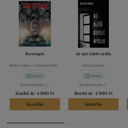
Borzongás
Az ajtó kifelé nyílik
Böjtös Gábor
-
Eckhardt Ádám
Gulyás Gábor
-
Gulyás Gábor
-
Szabó Zoltán
Könyv
Könyv
Árinformációk
Árinformációk
Kiadói ár:
4 990 Ft
Borító ár:
4 990 Ft
Kosárba
Kosárba