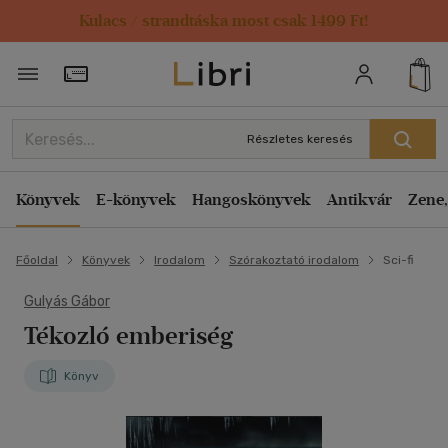
Kulacs / strandtáska most csak 1499 Ft!
Törzsvásárlói Kártya adatai
Részletes keresés
Könyvek
E-könyvek
Hangoskönyvek
Antikvár
Zene,
Főoldal
Könyvek
Irodalom
Szórakoztató irodalom
Sci-fi
Gulyás Gábor
Tékozló emberiség
Könyv