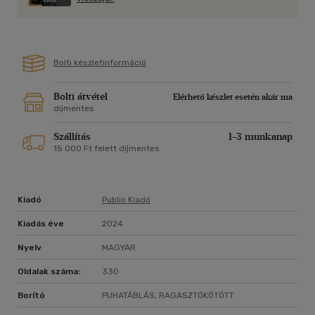
egy, a helyi és környezeti adottságokat figyelembe vevő
modell volt. A jóság modellje. A Föld kizsigerelése, az egymást
követő öko-katasztrófák azonban elnyomták ezt az
optimista hangot. A család akaratlanul belesodródott a
Bolti készletinformáció
haldokló emberiség sokak szerint kudarcra ítélt utolsó
harcába. Mindenki a rohamosan fogyó források feletti
uralmat akarta megszerezni. A családnak váratlanul fontos
Bolti átvétel
Elérhető készlet esetén akár ma
szerep jut, de vajon az esély a vég kezdete vagy valami
díjmentes
egészen más?
Szállítás
1-3 munkanap
15 000 Ft felett díjmentes
Kiadó
Publio Kiadó
Kiadás éve
2024
Nyelv
MAGYAR
Oldalak száma:
330
Borító
PUHATÁBLÁS, RAGASZTÓKÖTÖTT