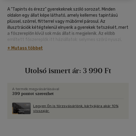
A "Tapints és érezz" gyerekeknek szóló sorozat. Minden
oldalon egy állat képe látható, amely kellemes tapintású
plüssel, szőrrel, flitterrel vagy műbőrrel párosul. Az
illusztrációk kétégtelenül elnyerik a gyerekek tetszését, mert
a főszereplőn kívül sok más állat is megjelenik. Az előbb
említett főszereplők itt háziállatok: selymes szőrű nyuszi,
páncélos teknős, puha hörcsög, hal flitteres pikkelyekkel,
+ Mutass többet
zsinóros szőrű kutyus. Mindezek tapintása pozitívan hat a
gyermek fejlődésére. A színes és gyermekeknek szóló
illusztrációk, érdekes témák és a könyv szereplőiről szóló
Utolsó ismert ár:
3 990 Ft
szórakoztató versek mellett élvezni lehet a bundák és más
puha elemek tapintását hosszú órákon keresztül. Az
érzékfejlesztő könyvecskékkel a gyerekek érzékszerveit
kiválóan lehet stimulálni.
A termék megvásárlásával
399 pontot szerezhet
Legyen Ön is törzsvásárlónk, kártyájára akár 10%
visszajár.