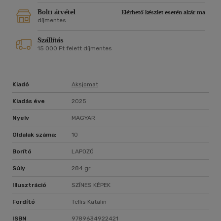
Bolti átvétel
Elérhető készlet esetén akár ma
díjmentes
Szállítás
15 000 Ft felett díjmentes
Kiadó
Aksjomat
Kiadás éve
2025
Nyelv
MAGYAR
Oldalak száma:
10
Borító
LAPOZÓ
Súly
284 gr
Illusztráció
SZÍNES KÉPEK
Fordító
Tellis Katalin
ISBN
9789634922421