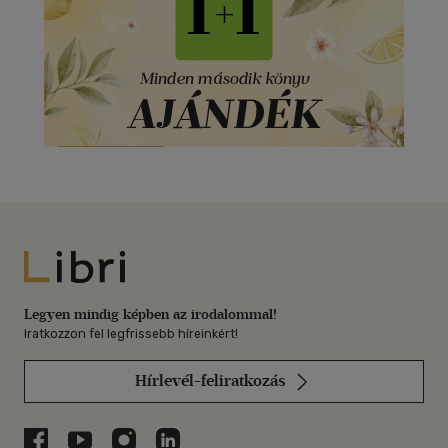
Libri
Legyen mindig képben az irodalommal!
Iratkozzon fel legfrissebb híreinkért!
Hírlevél-feliratkozás
Libri a Facebookon
Libri a Youtube-on
Libri az Instagramon
Libri a LinkedInen