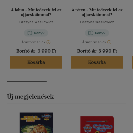
A falun - Mit fedezek fel az
A réten - Mit fedezek fel az
ujjacskáimmal?
ujjacskáimmal?
Grazyna Wasilewicz
Grazyna Wasilewicz
Könyv
Könyv
Árinformációk
Árinformációk
Borító ár:
3 990 Ft
Borító ár:
3 990 Ft
Kosárba
Kosárba
Új megjelenések