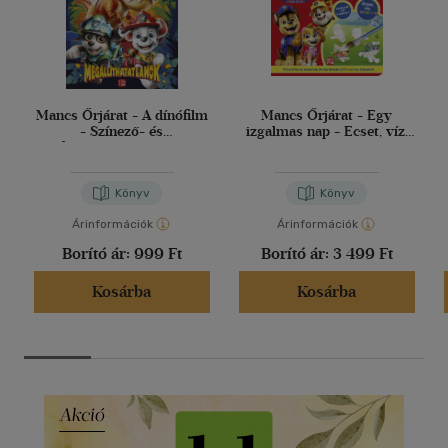
Mancs Őrjárat - A dínófilm
Mancs Őrjárat - Egy
- Színező- és
izgalmas nap - Ecset, víz,
foglalkoztatókönyv
varázslat
Könyv
Könyv
Árinformációk
Árinformációk
Borító ár:
999 Ft
Borító ár:
3 499 Ft
Kosárba
Kosárba