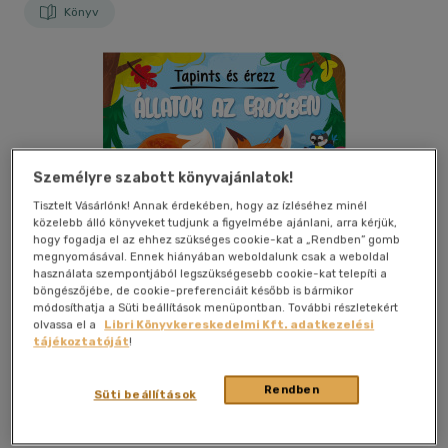
Könyv
Személyre szabott könyvajánlatok!
Tisztelt Vásárlónk! Annak érdekében, hogy az ízléséhez minél
közelebb álló könyveket tudjunk a figyelmébe ajánlani, arra kérjük,
hogy fogadja el az ehhez szükséges cookie-kat a „Rendben” gomb
megnyomásával. Ennek hiányában weboldalunk csak a weboldal
használata szempontjából legszükségesebb cookie-kat telepíti a
böngészőjébe, de cookie-preferenciáit később is bármikor
módosíthatja a Süti beállítások menüpontban. További részletekért
olvassa el a
Libri Könyvkereskedelmi Kft. adatkezelési
tájékoztatóját
!
Kívánságlistához adom
Megosztom
Rendben
Süti beállítások
Aksjomat
|
2025
|
magyar nyelvű
|
lapozó
|
10 oldal