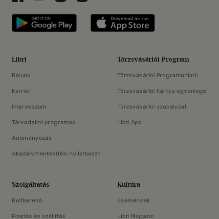
Libri applikáció Szerezd meg: Google P
Libri applikáció 
Libri
Törzsvásárlói Program
Rólunk
Törzsvásárlói Programunkról
Karrier
Törzsvásárlói Kártya egyenlege
Impresszum
Törzsvásárlói szabályzat
Társadalmi programok
Libri App
Adományozás
Akadálymentesítési nyilatkozat
Szolgáltatás
Kultúra
Boltkereső
Események
Fizetés és szállítás
Libri Magazin