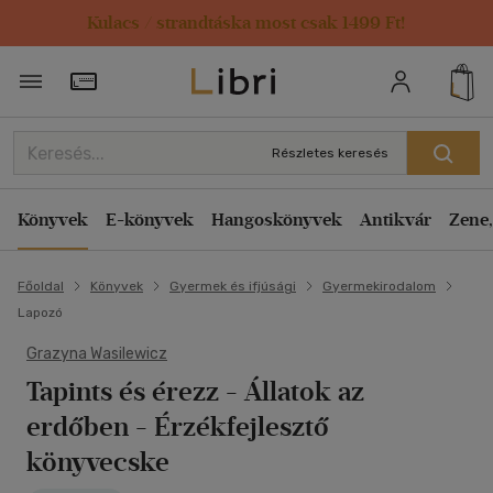
Kulacs / strandtáska most csak 1499 Ft!
Törzsvásárlói Kártya adatai
Részletes keresés
Könyvek
E-könyvek
Hangoskönyvek
Antikvár
Zene,
Főoldal
Könyvek
Gyermek és ifjúsági
Gyermekirodalom
Lapozó
Grazyna Wasilewicz
Tapints és érezz - Állatok az
erdőben
- Érzékfejlesztő
könyvecske