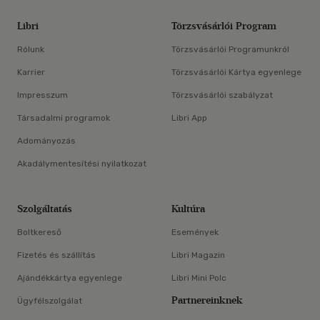
Libri
Törzsvásárlói Program
Rólunk
Törzsvásárlói Programunkról
Karrier
Törzsvásárlói Kártya egyenlege
Impresszum
Törzsvásárlói szabályzat
Társadalmi programok
Libri App
Adományozás
Akadálymentesítési nyilatkozat
Szolgáltatás
Kultúra
Boltkereső
Események
Fizetés és szállítás
Libri Magazin
Ajándékkártya egyenlege
Libri Mini Polc
Partnereinknek
Ügyfélszolgálat