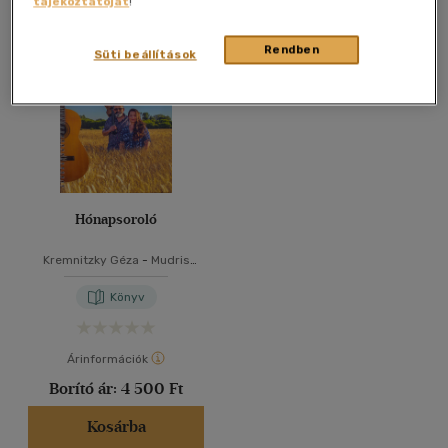
tájékoztatóját
!
Összesen
1
db
40 db / oldal
Rendben
Süti beállítások
Alkalmaz
Hónapsoroló
Kremnitzky Géza
-
Mudris
Anett
Könyv
Árinformációk
Borító ár:
4 500 Ft
Kosárba