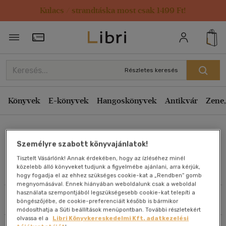
Kulacs / strandtáska most csak 1499 Ft!
Rendezés
Törzsvásárlói Kártya adatai
Rendezés
Kiadás éve szerint csökkenő
Részletes keresés
Kiadás éve szerint növekvő
Ár szerint csökkenő
Könyvek
E-könyvek
Hangoskönyvek
Antikvár
Zene,
Ár szerint növekvő
Kremnitzky Géza
Eladott darabszám szerint csökkenő
Személyre szabott könyvajánlatok!
Eladott darabszám szerint növekvő
Tisztelt Vásárlónk! Annak érdekében, hogy az ízléséhez minél
Cím szerint A-Z
közelebb álló könyveket tudjunk a figyelmébe ajánlani, arra kérjük,
Művei
hogy fogadja el az ehhez szükséges cookie-kat a „Rendben” gomb
Szerző szerint A-Z
megnyomásával. Ennek hiányában weboldalunk csak a weboldal
használata szempontjából legszükségesebb cookie-kat telepíti a
Szűrés
Rendezés
böngészőjébe, de cookie-preferenciáit később is bármikor
Megjelenítés
módosíthatja a Süti beállítások menüpontban. További részletekért
olvassa el a
Libri Könyvkereskedelmi Kft. adatkezelési
20 db / oldal