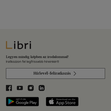
Libri
Legyen mindig képben az irodalommal!
Iratkozzon fel legfrissebb híreinkért!
Hírlevél-feliratkozás
Libri a Facebookon
Libri a Youtube-on
Libri az Instagramon
Libri a LinkedInen
Libri applikáció Szerezd meg: Google P
Libri applikáció 