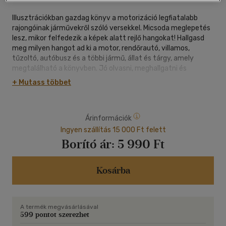
Illusztrációkban gazdag könyv a motorizáció legfiatalabb
rajongóinak járművekről szóló versekkel. Micsoda meglepetés
lesz, mikor felfedezik a képek alatt rejlő hangokat! Hallgasd
meg milyen hangot ad ki a motor, rendőrautó, villamos,
tűzoltó, autóbusz és a többi jármű, állat és tárgy, amely
megtalálható a könyvben. Jó olvasni, meghallgatni és
nézegetni!
+ Mutass többet
Árinformációk
Ingyen szállítás 15 000 Ft felett
Borító ár:
5 990 Ft
Kosárba
A termék megvásárlásával
599 pontot szerezhet