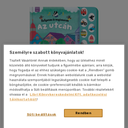
Személyre szabott könyvajánlatok!
Tisztelt Vásárlónk! Annak érdekében, hogy az ízléséhez minél
közelebb álló könyveket tudjunk a figyelmébe ajánlani, arra kérjük,
hogy fogadja el az ehhez szükséges cookie-kat a „Rendben” gomb
megnyomásával. Ennek hiányában weboldalunk csak a weboldal
használata szempontjából legszükségesebb cookie-kat telepíti a
böngészőjébe, de cookie-preferenciáit később is bármikor
módosíthatja a Süti beállítások menüpontban. További részletekért
olvassa el a
Libri Könyvkereskedelmi Kft. adatkezelési
tájékoztatóját
!
Kívánságlistához adom
Megosztom
Rendben
Süti beállítások
Aksjomat
|
2025
|
magyar nyelvű
|
keménytábla
|
12 oldal