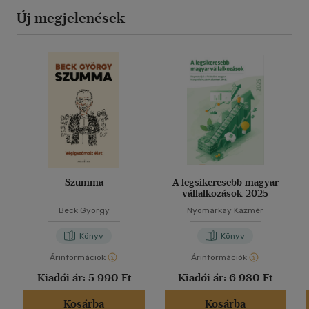
Új megjelenések
Szumma
A legsikeresebb magyar
vállalkozások 2025
Beck György
Nyomárkay Kázmér
Könyv
Könyv
Árinformációk
Árinformációk
Kiadói ár:
5 990 Ft
Kiadói ár:
6 980 Ft
Kosárba
Kosárba