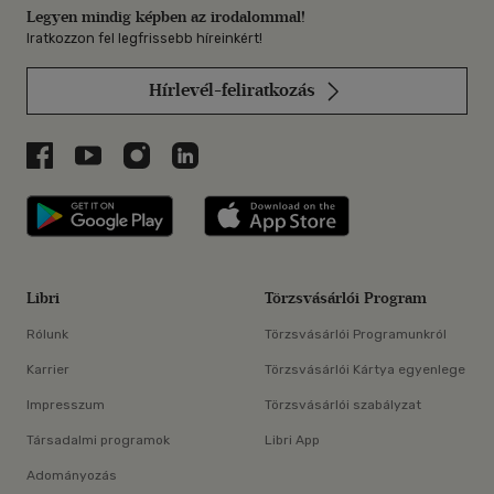
Legyen mindig képben az irodalommal!
Iratkozzon fel legfrissebb híreinkért!
Hírlevél-feliratkozás
Libri a Facebookon
Libri a Youtube-on
Libri az Instagramon
Libri a LinkedInen
Libri applikáció Szerezd meg: Google P
Libri applikáció 
Libri
Törzsvásárlói Program
Rólunk
Törzsvásárlói Programunkról
Karrier
Törzsvásárlói Kártya egyenlege
Impresszum
Törzsvásárlói szabályzat
Társadalmi programok
Libri App
Adományozás