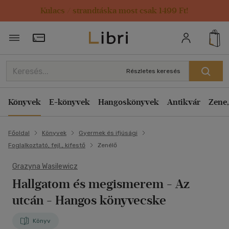
Kulacs / strandtáska most csak 1499 Ft!
Törzsvásárlói Kártya adatai
Részletes keresés
Könyvek
E-könyvek
Hangoskönyvek
Antikvár
Zene,
Főoldal
Könyvek
Gyermek és ifjúsági
Foglalkoztató, fejl., kifestő
Zenélő
Grazyna Wasilewicz
Hallgatom és megismerem - Az
utcán
- Hangos könyvecske
Könyv