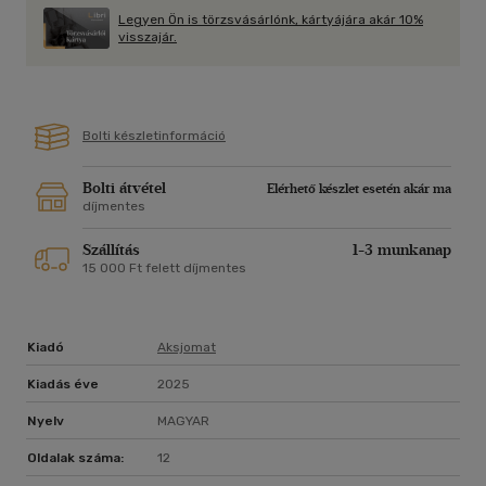
Legyen Ön is törzsvásárlónk, kártyájára akár 10%
visszajár.
Bolti készletinformáció
Bolti átvétel
Elérhető készlet esetén akár ma
díjmentes
Szállítás
1-3 munkanap
15 000 Ft felett díjmentes
Kiadó
Aksjomat
Kiadás éve
2025
Nyelv
MAGYAR
Oldalak száma:
12