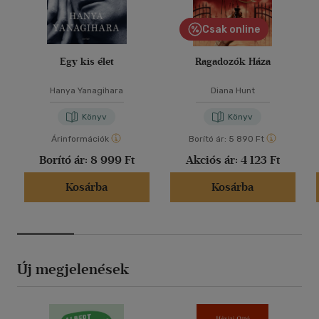
Csak online
Egy kis élet
Ragadozók Háza
Hanya Yanagihara
Diana Hunt
Könyv
Könyv
Árinformációk
Borító ár:
5 890 Ft
Borító ár:
8 999 Ft
Akciós ár:
4 123 Ft
Kosárba
Kosárba
Új megjelenések