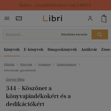
Kulacs / strandtáska most csak 1499 Ft!
Törzsvásárlói Kártya adatai
Részletes keresés
Könyvek
E-könyvek
Hangoskönyvek
Antikvár
Zene,
Főoldal
Könyvek
Irodalom
Szépirodalom
Aforizmák, gondolatok
Gömör Béla
344 - Köszönet a
könyvajándékokért és a
dedikációkért