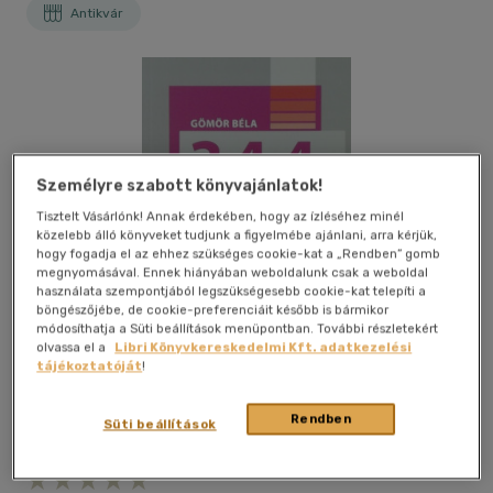
Antikvár
Személyre szabott könyvajánlatok!
Tisztelt Vásárlónk! Annak érdekében, hogy az ízléséhez minél
közelebb álló könyveket tudjunk a figyelmébe ajánlani, arra kérjük,
hogy fogadja el az ehhez szükséges cookie-kat a „Rendben” gomb
megnyomásával. Ennek hiányában weboldalunk csak a weboldal
használata szempontjából legszükségesebb cookie-kat telepíti a
böngészőjébe, de cookie-preferenciáit később is bármikor
módosíthatja a Süti beállítások menüpontban. További részletekért
olvassa el a
Libri Könyvkereskedelmi Kft. adatkezelési
tájékoztatóját
!
Rendben
Süti beállítások
Kívánságlistához adom
Megosztom