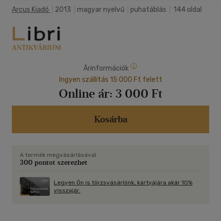
Arcus Kiadó
|
2013
|
magyar nyelvű
|
puhatáblás
|
144 oldal
Árinformációk
Ingyen szállítás 15 000 Ft felett
Online ár:
3 000 Ft
Kosárba
A termék megvásárlásával
300 pontot szerezhet
Legyen Ön is törzsvásárlónk, kártyájára akár 10%
visszajár.