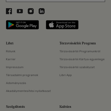
Libri a Facebookon
Libri a Youtube-on
Libri az Instagramon
Libri a LinkedInen
Libri applikáció Szerezd meg: Google P
Libri applikáció 
Libri
Törzsvásárlói Program
Rólunk
Törzsvásárlói Programunkról
Karrier
Törzsvásárlói Kártya egyenlege
Impresszum
Törzsvásárlói szabályzat
Társadalmi programok
Libri App
Adományozás
Akadálymentesítési nyilatkozat
Szolgáltatás
Kultúra