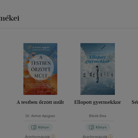
rmékei
A testben őrzött múlt
Ellopott gyermekkor
Sé
Dr. Aimie Apigian
Bibók Bea
Könyv
Könyv
Árinformációk
Árinformációk