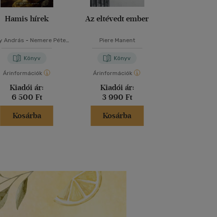
Hamis hírek
Az eltévedt ember
A bírói függet
1945 előtt és 
ay András
-
Nemere Péter
Piere Manent
Zinner Ti
-
Papp János Tamás
Könyv
Könyv
Kön
Árinformációk
Árinformációk
Árinformáci
Kiadói ár:
Kiadói ár:
Kiadói 
6 500 Ft
3 990 Ft
7 999 
Kosárba
Kosárba
Kosár