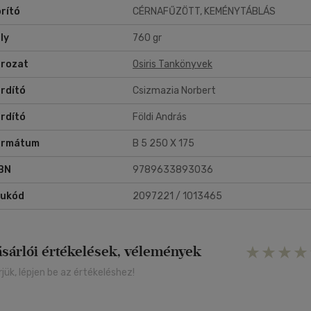
rító
CÉRNAFŰZÖTT, KEMÉNYTÁBLÁS
ly
760 gr
rozat
Osiris Tankönyvek
rdító
Csizmazia Norbert
rdító
Földi András
ormátum
B 5 250 X 175
BN
9789633893036
rukód
2097221 / 1013465
ásárlói értékelések, vélemények
rjük, lépjen be az értékeléshez!