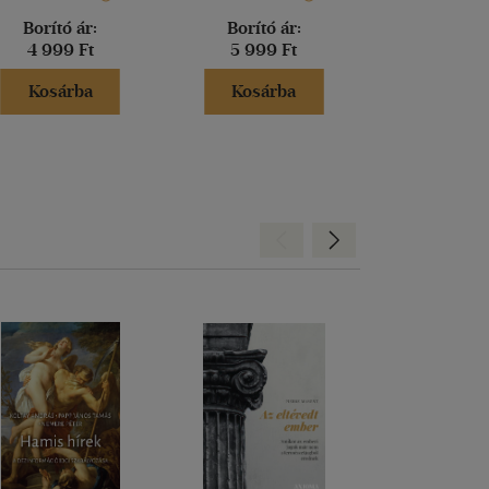
Borító ár:
Borító ár:
Borító 
4 999 Ft
5 999 Ft
7 500 
Kosárba
Kosárba
Kosár
Hátra
Előre