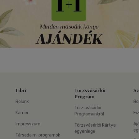
Libri
Törzsvásárlói
Sz
Program
Rólunk
Bo
Törzsvásárlói
Karrier
Fi
Programunkról
Impresszum
Aj
Törzsvásárlói Kártya
eg
egyenlege
Társadalmi programok