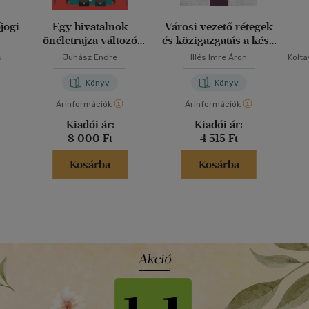
jogi
Egy hivatalnok
Városi vezető rétegek
önéletrajza változó
és közigazgatás a késő
i
korszakokban és
római kodifikációban I.
s
Juhász Endre
Illés Imre Áron
Kolt
helyszíneken
Könyv
Könyv
Árinformációk
Árinformációk
Kiadói ár:
Kiadói ár:
8 000 Ft
4 515 Ft
Kosárba
Kosárba