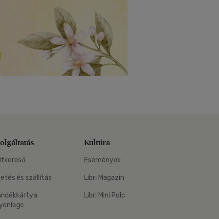
olgáltatás
Kultúra
ltkereső
Események
zetés és szállítás
Libri Magazin
ándékkártya
Libri Mini Polc
yenlege