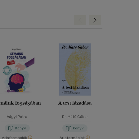
Hátra
Előre
máink fogságában
A test lázadása
A test mi
számont
Vágyi Petra
Dr. Máté Gábor
Bessel van d
Könyv
Könyv
Kön
Árinformációk
Árinformációk
Árinformáci