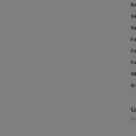
Bo
Sú
So
Fo
Fo
F
IS
Á
V
Ké