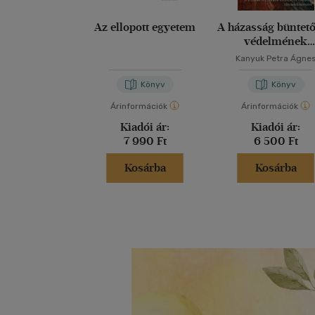
Az ellopott egyetem
A házasság büntető
védelmének
színeváltozása
Kanyuk Petra Ágne
Könyv
Könyv
Árinformációk
Árinformációk
Kiadói ár:
Kiadói ár:
7 990 Ft
6 500 Ft
Kosárba
Kosárba