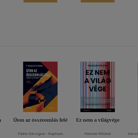
n
Úton az összeomlás felé
Ez nem a világvége
Pablo Servigne
-
Raphael
Hannah Ritchie
Horv