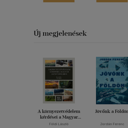
Új megjelenések
A környezetvédelem
Jövőnk a Földö
kérdései a Magyar
Honvédségben
Földi László
Jordán Ferenc