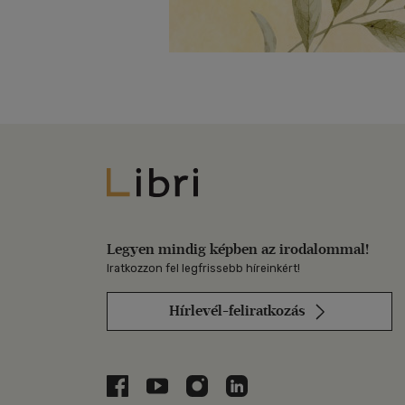
Libri
Legyen mindig képben az irodalommal!
Iratkozzon fel legfrissebb híreinkért!
Hírlevél-feliratkozás
Libri a Facebookon
Libri a Youtube-on
Libri az Instagramon
Libri a LinkedInen