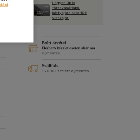
Kártya
Legyen Ön is
Vallás, mitológia
lési
m
törzsvásárlónk,
Képeslap
kártyájára akár 10%
és Természet
visszajár.
yv
Naptár
k
Papír, írószer
ok
Bolti átvétel
Elérhető készlet esetén akár ma
díjmentes
Szállítás
15 000 Ft felett díjmentes