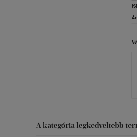
IS
Á
V
A kategória legkedveltebb te