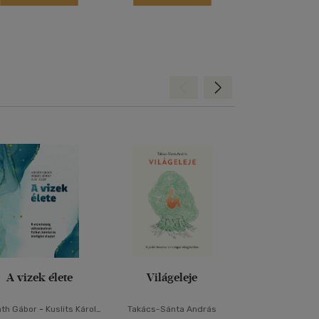
Hátra
Előre
A vizek élete
Világeleje
Más-vil
áth Gábor
-
Kuslits Károly
Takács-Sánta András
Thomas Hal