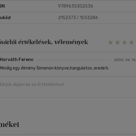
BN
9789635302536
rukód
2152373 / 1033286
ásárlói értékelések, vélemények
Horváth Ferenc
2005. 06. 16
Mindig egy élmény Simenon könyve,hangulatos, eredeti.
Kérjük, lépjen be az értékeléshez!
rmékei