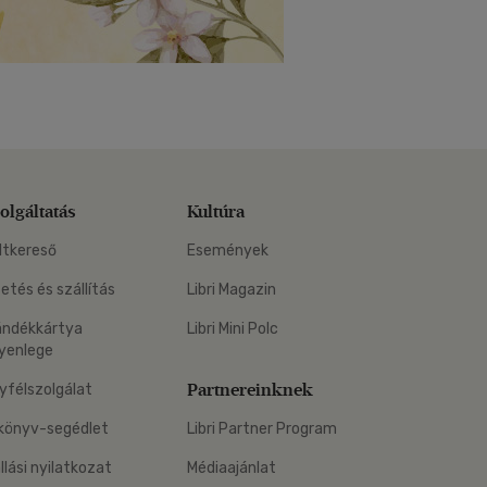
olgáltatás
Kultúra
ltkereső
Események
zetés és szállítás
Libri Magazin
ándékkártya
Libri Mini Polc
yenlege
Partnereinknek
yfélszolgálat
könyv-segédlet
Libri Partner Program
állási nyilatkozat
Médiaajánlat