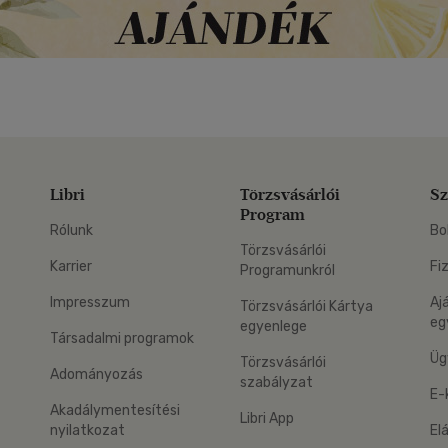
Libri
Törzsvásárlói
Sz
Program
Rólunk
Bo
Törzsvásárlói
Karrier
Fi
Programunkról
Impresszum
Aj
Törzsvásárlói Kártya
eg
egyenlege
Társadalmi programok
Üg
Törzsvásárlói
Adományozás
szabályzat
E-
Akadálymentesítési
Libri App
nyilatkozat
El