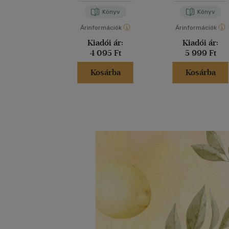
Könyv
Könyv
Árinformációk
Árinformációk
Kiadói ár:
Kiadói ár:
4 095 Ft
5 999 Ft
Kosárba
Kosárba