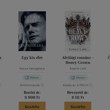
a
Egy kis élet
Alvilági románc -
Ő
Heavy Crown
Hanya Yanagihara
Sophie Lark
Könyv
Könyv
Árinformációk
Kiadói ár:
6 790 Ft
Borító ár:
Bevezető ár:
8 999 Ft
6 111 Ft
Kosárba
Kosárba