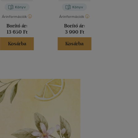
-
Oláh József
Könyv
Könyv
Kön
Árinformációk
Árinformációk
Árinformáci
Borító ár:
Borító ár:
Borító 
13 650 Ft
3 990 Ft
7 990 
Kosárba
Kosárba
Kosár