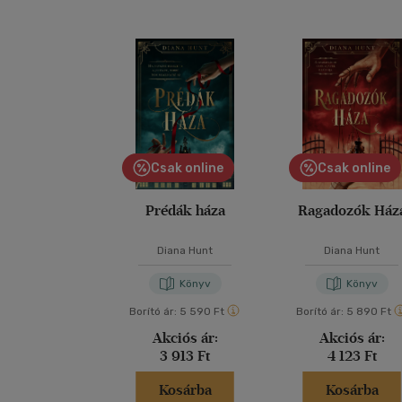
Csak online
Csak online
Prédák háza
Ragadozók Ház
Diana Hunt
Diana Hunt
Könyv
Könyv
Borító ár:
5 590 Ft
Borító ár:
5 890 Ft
Akciós ár:
Akciós ár:
3 913 Ft
4 123 Ft
Kosárba
Kosárba