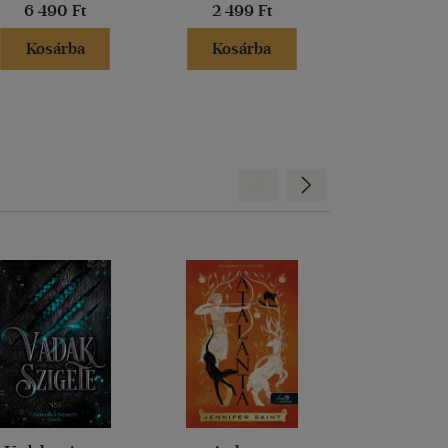
6 490 Ft
2 499 Ft
2 999 
Kosárba
Kosárba
Kosár
Hátra
Előre