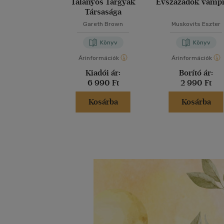
Talányos Tárgyak
Évszázadok vámpí
Társasága
Gareth Brown
Muskovits Eszter
Könyv
Könyv
Árinformációk
Árinformációk
Kiadói ár:
Borító ár:
6 990 Ft
2 990 Ft
Kosárba
Kosárba