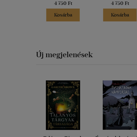
4 750 Ft
4 750 Ft
Kosárba
Kosárba
Új megjelenések