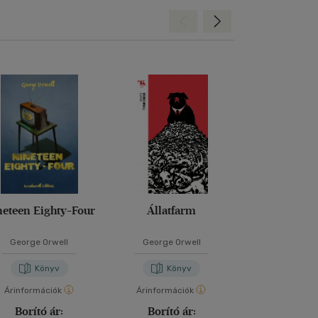
Hátra
Előre
neteen Eighty-Four
Állatfarm
Csavargó
Párizsban, L
George Orwell
George Orwell
George Or
Könyv
Könyv
Kön
Árinformációk
Árinformációk
Árinformáci
Borító ár:
Borító ár:
Borító 