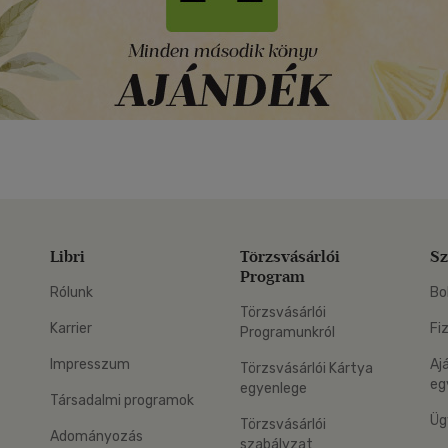
Libri
Törzsvásárlói
Sz
Program
Rólunk
Bo
Törzsvásárlói
Karrier
Fi
Programunkról
Impresszum
Aj
Törzsvásárlói Kártya
eg
egyenlege
Társadalmi programok
Üg
Törzsvásárlói
Adományozás
szabályzat