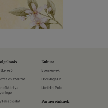
olgáltatás
Kultúra
ltkereső
Események
zetés és szállítás
Libri Magazin
ándékkártya
Libri Mini Polc
yenlege
Partnereinknek
yfélszolgálat