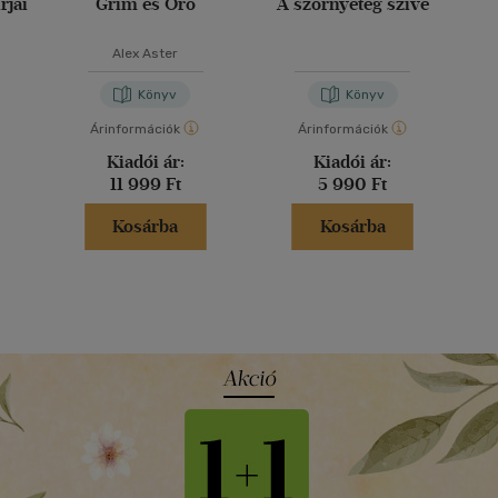
rjai
Grim és Oro
A szörnyeteg szíve
Alex Aster
Könyv
Könyv
Árinformációk
Árinformációk
Kiadói ár:
Kiadói ár:
11 999 Ft
5 990 Ft
Kosárba
Kosárba