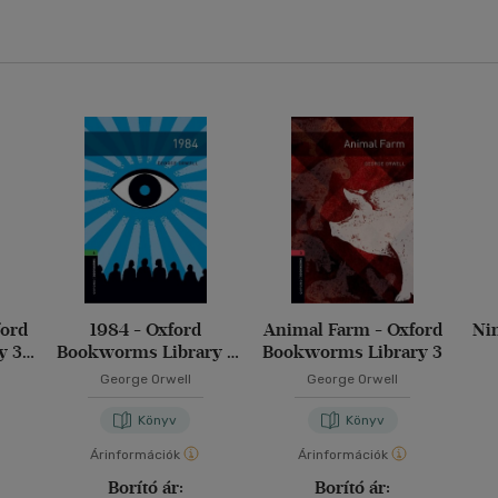
ford
1984 - Oxford
Animal Farm - Oxford
Ni
 3 -
Bookworms Library -
Bookworms Library 3
Level 6
George Orwell
George Orwell
Könyv
Könyv
Árinformációk
Árinformációk
Borító ár:
Borító ár: