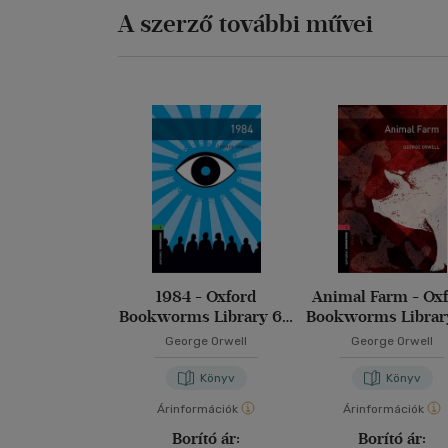
A szerző további művei
1984 - Oxford
Animal Farm - Ox
Bookworms Library 6 -
Bookworms Library
MP3 Pack
MP3 Pack
George Orwell
George Orwell
Könyv
Könyv
Árinformációk
Árinformációk
Borító ár:
Borító ár: