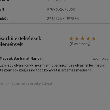
rdító
Stier Ágnes
BN
9789632675060
rukód
2745576 / 1197836
ásárlói értékelések,
élemények
(5 vélemény)
Maczák Barbara( Nancy )
2024. 01. 21
Ez is egy olyan könyv nekem,amit bármikor újra olvasnék(és meg is
teszem sokszor)Az író több könyvét is érdemes meglesni!
Kérjük, lépjen be az értékeléshez!