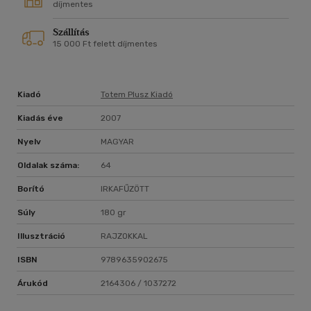
díjmentes
Szállítás
15 000 Ft felett díjmentes
Kiadó
Totem Plusz Kiadó
Kiadás éve
2007
Nyelv
MAGYAR
Oldalak száma:
64
Borító
IRKAFŰZÖTT
Súly
180 gr
Illusztráció
RAJZOKKAL
ISBN
9789635902675
Árukód
2164306 / 1037272