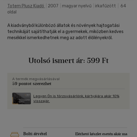
Totem Plusz Kiadó
|
2007
|
magyar nyelvű
|
irkafűzött
|
64
oldal
A kiadványból különböző állatok és növények hajtogatási
technikáját sajátíthatják el a gyermekek, miközben kedves
mesékkel ismerkedhetnek meg az adott élőlényekről.
Utolsó ismert ár:
599 Ft
A termék megvásárlásával
59 pontot szerezhet
Legyen Ön is törzsvásárlónk, kártyájára akár 10%
visszajár.
Bolti átvétel
Elérhető készlet esetén akár ma