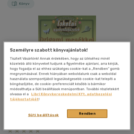
Könyv
Személyre szabott könyvajánlatok!
Tisztelt Vásárlónk! Annak érdekében, hogy az ízléséhez minél
közelebb álló könyveket tudjunk a figyelmébe ajánlani, arra kérjük,
hogy fogadja el az ehhez szükséges cookie-kat a „Rendben” gomb
megnyomásával. Ennek hiányában weboldalunk csak a weboldal
használata szempontjából legszükségesebb cookie-kat telepíti a
böngészőjébe, de cookie-preferenciáit később is bármikor
módosíthatja a Süti beállítások menüpontban. További részletekért
olvassa el a
Libri Könyvkereskedelmi Kft. adatkezelési
tájékoztatóját
!
Rendben
Süti beállítások
Kívánságlistához adom
Megosztom