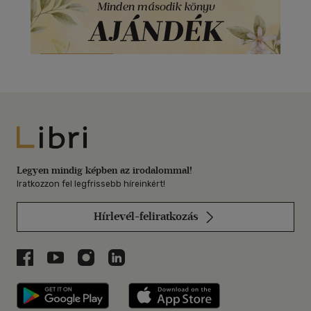
Libri
Legyen mindig képben az irodalommal!
Iratkozzon fel legfrissebb híreinkért!
Hírlevél-feliratkozás
Libri a Facebookon
Libri a Youtube-on
Libri az Instagramon
Libri a LinkedInen
Libri applikáció Szerezd meg: Google P
Libri applikáció 