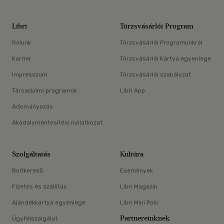
Libri
Törzsvásárlói Program
Rólunk
Törzsvásárlói Programunkról
Karrier
Törzsvásárlói Kártya egyenlege
Impresszum
Törzsvásárlói szabályzat
Társadalmi programok
Libri App
Adományozás
Akadálymentesítési nyilatkozat
Szolgáltatás
Kultúra
Boltkereső
Események
Fizetés és szállítás
Libri Magazin
Ajándékkártya egyenlege
Libri Mini Polc
Partnereinknek
Ügyfélszolgálat