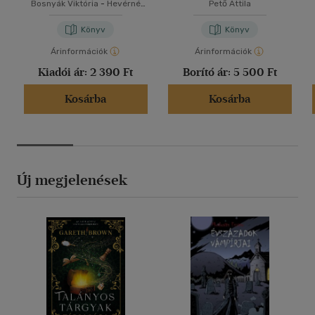
Bosnyák Viktória
-
Hevérné
Pető Attila
Kanyó Andrea
Könyv
Könyv
Árinformációk
Árinformációk
Kiadói ár:
2 390 Ft
Borító ár:
5 500 Ft
Kosárba
Kosárba
Új megjelenések