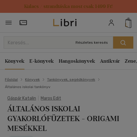
Kulacs / strandtáska most csak 1499 Ft!
Törzsvásárlói Kártya adatai
Részletes keresés
Könyvek
E-könyvek
Hangoskönyvek
Antikvár
Zene,
Főoldal
Könyvek
Tankönyvek, segédkönyvek
Általános iskolai tankönyv
Gáspár Katalin
|
Maros Edit
ÁLTALÁNOS ISKOLAI
GYAKORLÓFÜZETEK - ORIGAMI
MESÉKKEL