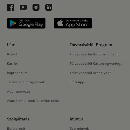
Libri a Facebookon
Libri a Youtube-on
Libri az Instagramon
Libri a LinkedInen
Libri applikáció Szerezd meg: Google P
Libri applikáció 
Libri
Törzsvásárlói Program
Rólunk
Törzsvásárlói Programunkról
Karrier
Törzsvásárlói Kártya egyenlege
Impresszum
Törzsvásárlói szabályzat
Társadalmi programok
Libri App
Adományozás
Akadálymentesítési nyilatkozat
Szolgáltatás
Kultúra
Boltkereső
Események