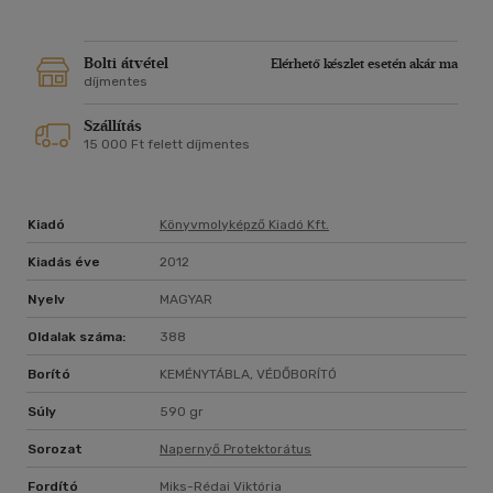
Bolti átvétel
Elérhető készlet esetén akár ma
díjmentes
Szállítás
15 000 Ft felett díjmentes
Kiadó
Könyvmolyképző Kiadó Kft.
Kiadás éve
2012
Nyelv
MAGYAR
Oldalak száma:
388
Borító
KEMÉNYTÁBLA, VÉDŐBORÍTÓ
Súly
590 gr
Sorozat
Napernyő Protektorátus
Fordító
Miks-Rédai Viktória