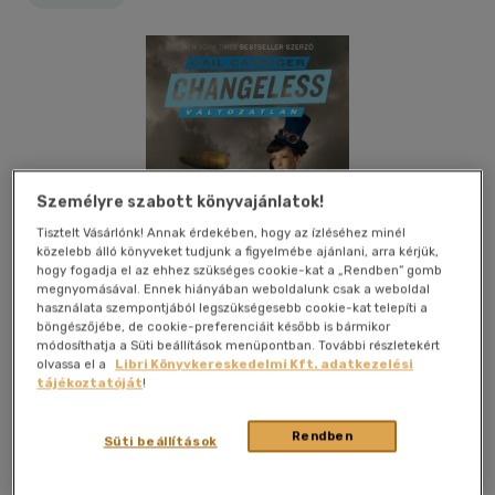
Személyre szabott könyvajánlatok!
Tisztelt Vásárlónk! Annak érdekében, hogy az ízléséhez minél
közelebb álló könyveket tudjunk a figyelmébe ajánlani, arra kérjük,
hogy fogadja el az ehhez szükséges cookie-kat a „Rendben” gomb
megnyomásával. Ennek hiányában weboldalunk csak a weboldal
használata szempontjából legszükségesebb cookie-kat telepíti a
böngészőjébe, de cookie-preferenciáit később is bármikor
módosíthatja a Süti beállítások menüpontban. További részletekért
olvassa el a
Libri Könyvkereskedelmi Kft. adatkezelési
tájékoztatóját
!
Kívánságlistához adom
Megosztom
Rendben
Süti beállítások
Könyvmolyképző Kiadó Kft.
|
2012
|
magyar nyelvű