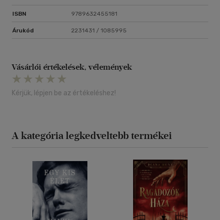
ISBN
9789632455181
Árukód
2231431 / 1085995
Vásárlói értékelések, vélemények
Kérjük, lépjen be az értékeléshez!
A kategória legkedveltebb termékei