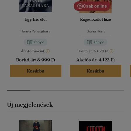
Csak online
Egy kis élet
Ragadozók Háza
Hanya Yanagihara
Diana Hunt
Könyv
Könyv
Árinformációk
Borító ár:
5 890 Ft
Borító ár:
8 999 Ft
Akciós ár:
4 123 Ft
Kosárba
Kosárba
Új megjelenések