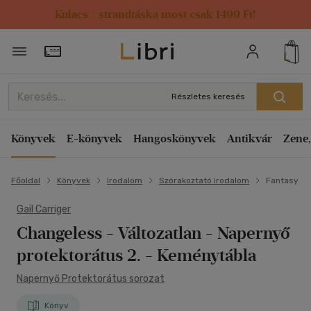
Kulacs / strandtáska most csak 1499 Ft!
Törzsvásárlói Kártya adatai
Részletes keresés
Könyvek
E-könyvek
Hangoskönyvek
Antikvár
Zene,
Főoldal
Könyvek
Irodalom
Szórakoztató irodalom
Fantasy
Gail Carriger
Changeless - Változatlan
- Napernyő
protektorátus 2. - Keménytábla
Napernyő Protektorátus sorozat
Könyv