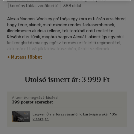
|
keménytábla, védőborító
|
388 oldal
Alexia Maccon, Woolsey grófnéja egy kora esti órán arra ébred,
hogy férje, akinek, mint minden rendes farkasembernek,
illedelmesen aludnia kellene, teli torokból ordít mellette.
Később el is tűnik, magára hagyva Alexiát, akinek így egyedül
kell megbirkóznia egy egész természetfeletti regimenttel,
akik már ott várják lakása küszöbén, űzött szellemek
seregével, és Viktória királynő haragjával. Ám Alexia fel van
+ Mutass többet
fegyverezve: van egy legújabb divat szerint készült
napernyője, és harapós modora. Még amikor nyomozása
Skóciába, a rusnya mellények honába sodorja, és egy egész
Utolsó ismert ár:
3 999 Ft
farkas falkával kerül szembe, akkor is helytáll. Erre pedig csak
egy lélektelen képes ... Arra is marad ideje, hogy megkeresse
elkóborolt férjét - ha akarja.
A termék megvásárlásával
399 pontot szerezhet
Legyen Ön is törzsvásárlónk, kártyájára akár 10%
visszajár.