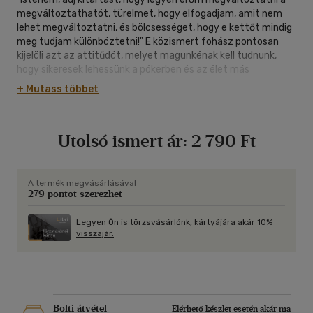
megváltoztathatót, türelmet, hogy elfogadjam, amit nem
lehet megváltoztatni, és bölcsességet, hogy e kettőt mindig
meg tudjam különböztetni!" E közismert fohász pontosan
kijelöli azt az attitűdöt, melyet magunkénak kell tudnunk,
hogy sikeresek lehessünk a pókerben és az élet más
területein egyaránt. Hogy mit jelentenek a fohász szavai a
+ Mutass többet
hold-em nyelvére lefordítva? Erős kezeinkkel igyekezzünk
minél több zsetont begyűjteni, ugyanakkor viseljük el
alázattal és fegyelemmel, ha ellenfelünk gyengébb kezét
Utolsó ismert ár:
2 790 Ft
megmenti a river! Mindig vegyük észre, hogy melyek azok a
partik, amelyekben nem szabad részt vennünk, vagy ki kell
szállnunk belőlük! A hold-em legfontosabb igazsága:
rövidtávon nem az eredmény számít. Ha minden tőlünk
A termék megvásárlásával
279 pontot szerezhet
telhetőt megteszünk, s a lehető legjobb döntéseket hozva
cselekszünk, úgy nem lehet okunk a lelkiismeret- furdalásra.
Ha így élünk, hosszútávon sikerre vagyunk ítélve."
Legyen Ön is törzsvásárlónk, kártyájára akár 10%
visszajár.
Bolti átvétel
Elérhető készlet esetén akár ma