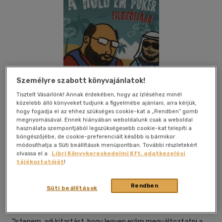
Személyre szabott könyvajánlatok!
Tisztelt Vásárlónk! Annak érdekében, hogy az ízléséhez minél
közelebb álló könyveket tudjunk a figyelmébe ajánlani, arra kérjük,
hogy fogadja el az ehhez szükséges cookie-kat a „Rendben” gomb
megnyomásával. Ennek hiányában weboldalunk csak a weboldal
használata szempontjából legszükségesebb cookie-kat telepíti a
böngészőjébe, de cookie-preferenciáit később is bármikor
módosíthatja a Süti beállítások menüpontban. További részletekért
olvassa el a
Libri Könyvkereskedelmi Kft. adatkezelési
Kívánságlistához adom
Megosztom
tájékoztatóját
!
Rendben
Süti beállítások
Jaffa Kiadó És Kereskedelmi Kft
|
2008
|
magyar nyelvű
|
puhatáblás, ragasztókötött
|
188 oldal
"Istenem, adj kitartást, hogy legyen erőm megváltoztatni a