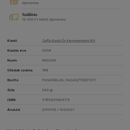
díjmentes
Szállítás
15 000 Ft felett díjmentes
Kiadó
Jaffa Kiadó És Kereskedelmi Kft
Kiadás éve
2008
Nyelv
MAGYAR
Oldalak száma:
188
Borító
PUHATÁBLÁS, RAGASZTÓKÖTÖTT
Súly
240 gr
ISBN
9789639604773
Árukód
2199015 / 1052057