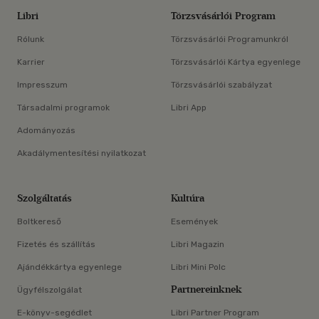
Libri
Törzsvásárlói Program
Rólunk
Törzsvásárlói Programunkról
Karrier
Törzsvásárlói Kártya egyenlege
Impresszum
Törzsvásárlói szabályzat
Társadalmi programok
Libri App
Adományozás
Akadálymentesítési nyilatkozat
Szolgáltatás
Kultúra
Boltkereső
Események
Fizetés és szállítás
Libri Magazin
Ajándékkártya egyenlege
Libri Mini Polc
Partnereinknek
Ügyfélszolgálat
E-könyv-segédlet
Libri Partner Program