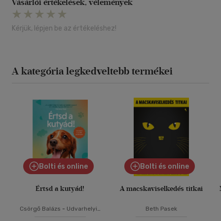
Vásárlói értékelések, vélemények
Kérjük, lépjen be az értékeléshez!
A kategória legkedveltebb termékei
Bolti és online
Bolti és online
Értsd a kutyád!
A macskaviselkedés titkai
Csörgő Balázs
-
Udvarhelyi-
Beth Pasek
Tóth Kata