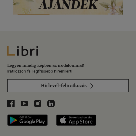
Libri
Legyen mindig képben az irodalommal!
Iratkozzon fel legfrissebb híreinkért!
Hírlevél-feliratkozás
Libri a Facebookon
Libri a Youtube-on
Libri az Instagramon
Libri a LinkedInen
Libri applikáció Szerezd meg: Google P
Libri applikáció 