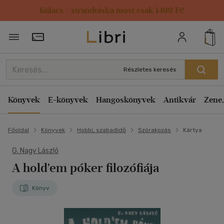
Kulacs / strandtáska most csak 1499 Ft!
Törzsvásárlói Kártya adatai
Részletes keresés
Könyvek
E-könyvek
Hangoskönyvek
Antikvár
Zene,
Főoldal
Könyvek
Hobbi, szabadidő
Szórakozás
Kártya
G. Nagy László
A hold'em póker filozófiája
Könyv