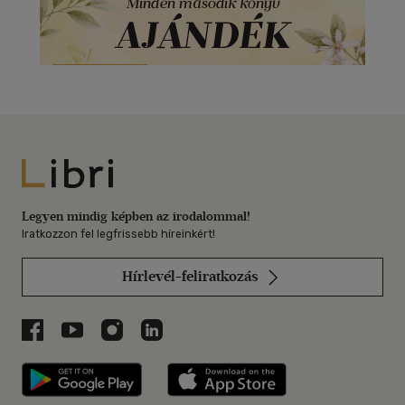
Libri
Legyen mindig képben az irodalommal!
Iratkozzon fel legfrissebb híreinkért!
Hírlevél-feliratkozás
Libri a Facebookon
Libri a Youtube-on
Libri az Instagramon
Libri a LinkedInen
Libri applikáció Szerezd meg: Google P
Libri applikáció 