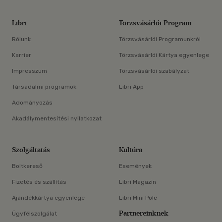
Libri
Törzsvásárlói Program
Rólunk
Törzsvásárlói Programunkról
Karrier
Törzsvásárlói Kártya egyenlege
Impresszum
Törzsvásárlói szabályzat
Társadalmi programok
Libri App
Adományozás
Akadálymentesítési nyilatkozat
Szolgáltatás
Kultúra
Boltkereső
Események
Fizetés és szállítás
Libri Magazin
Ajándékkártya egyenlege
Libri Mini Polc
Partnereinknek
Ügyfélszolgálat