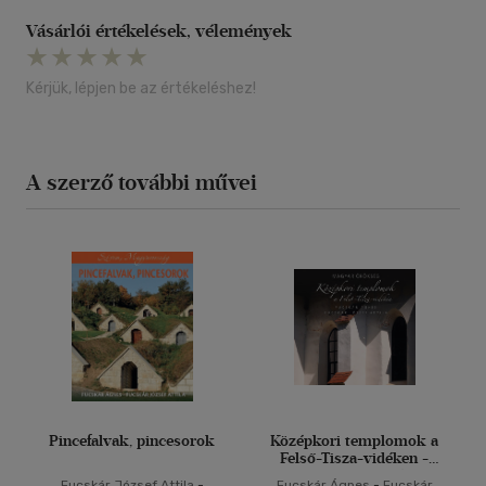
Vásárlói értékelések, vélemények
Kérjük, lépjen be az értékeléshez!
A szerző további művei
Pincefalvak, pincesorok
Középkori templomok a
Felső-Tisza-vidéken -
Magyar örökség
Fucskár József Attila
-
Fucskár Ágnes
-
Fucskár