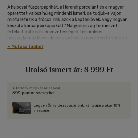
A kalocsai fűszerpaprikát, a Herendi porcelánt és a magyar
operettet valószínűleg mindenki ismeri; de tudjuk-e vajon,
mióta létezik a fröccs, mik azok a kaptárkövek, vagy hogyan
készül a karcagi birkapörkölt? Magyarország természeti
értékeit, kulturális nevezetességeit felsorolni is
hosszadalmas lenne, de ez a kivételes könyv most kísérletet
tesz arra, hogy ízelítőt adjon hazánk ezeréves történetének
+ Mutass többet
legizgalmasabb fejezeteiből.
Fucskár Ágnes és Fucskár József Attila legújabb fotóalbuma
Utolsó ismert ár:
8 999 Ft
ezúttal a hungarikumok világába kalauzolja az érdeklődőket. A
lenyűgöző képekkel gazdagon illusztrált könyvben a
magyarság legkiemelkedőbb teljesítményeit ismerhetjük
meg. Egyedülállóan izgalmas életutak, gasztronómiai kitérők,
A termék megvásárlásával
899 pontot szerezhet
kultúrtörténeti érdekességek teszik ezt a kötetet igazán
színessé. Ismerjük meg, fedezzük fel újra Magyarország
csodálatos kincseit!
Legyen Ön is törzsvásárlónk, kártyájára akár 10%
visszajár.