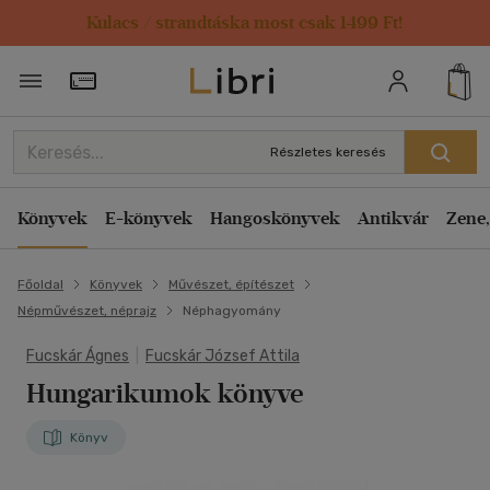
Kulacs / strandtáska most csak 1499 Ft!
Törzsvásárlói Kártya adatai
Részletes keresés
Könyvek
E-könyvek
Hangoskönyvek
Antikvár
Zene,
Főoldal
Könyvek
Művészet, építészet
Népművészet, néprajz
Néphagyomány
Fucskár Ágnes
|
Fucskár József Attila
Hungarikumok könyve
Könyv