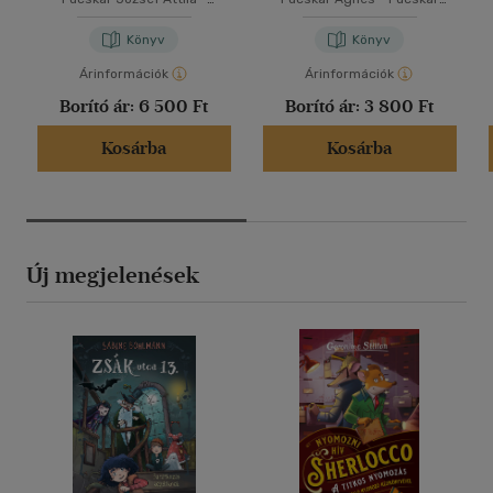
Fucskár Ágnes
József Attila
Könyv
Könyv
Árinformációk
Árinformációk
Borító ár:
6 500 Ft
Borító ár:
3 800 Ft
Kosárba
Kosárba
Új megjelenések