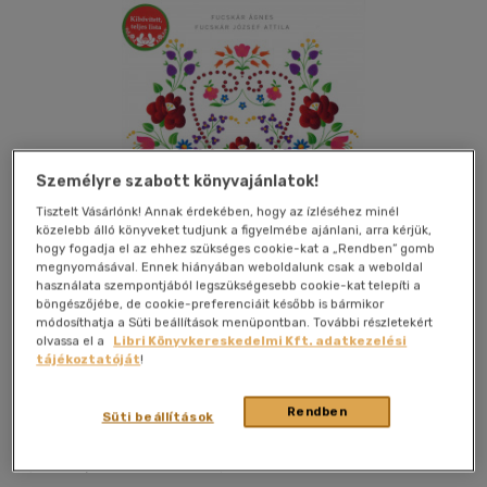
Személyre szabott könyvajánlatok!
Tisztelt Vásárlónk! Annak érdekében, hogy az ízléséhez minél
közelebb álló könyveket tudjunk a figyelmébe ajánlani, arra kérjük,
hogy fogadja el az ehhez szükséges cookie-kat a „Rendben” gomb
megnyomásával. Ennek hiányában weboldalunk csak a weboldal
használata szempontjából legszükségesebb cookie-kat telepíti a
böngészőjébe, de cookie-preferenciáit később is bármikor
módosíthatja a Süti beállítások menüpontban. További részletekért
olvassa el a
Libri Könyvkereskedelmi Kft. adatkezelési
tájékoztatóját
!
Kívánságlistához adom
Megosztom
Rendben
Süti beállítások
Alexandra Könyvesház Kft.
|
2020
|
magyar nyelvű
|
keménytábla, védőborító
|
192 oldal