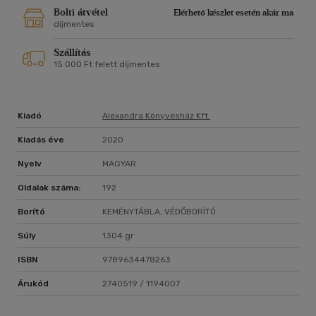
Bolti átvétel
Elérhető készlet esetén akár ma
díjmentes
Szállítás
15 000 Ft felett díjmentes
Kiadó
Alexandra Könyvesház Kft.
Kiadás éve
2020
Nyelv
MAGYAR
Oldalak száma:
192
Borító
KEMÉNYTÁBLA, VÉDŐBORÍTÓ
Súly
1304 gr
ISBN
9789634478263
Árukód
2740519 / 1194007