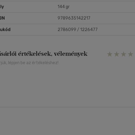
ly
144 gr
BN
9789635142217
rukód
2786099 / 1226477
ásárlói értékelések, vélemények
rjük, lépjen be az értékeléshez!