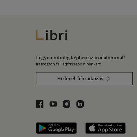
Libri
Legyen mindig képben az irodalommal!
Iratkozzon fel legfrissebb híreinkért!
Hírlevél-feliratkozás
Libri a Facebookon
Libri a Youtube-on
Libri az Instagramon
Libri a LinkedInen
Libri applikáció Szerezd m
Libri