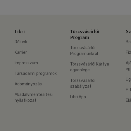
Libri
Törzsvásárlói
Sz
Program
Rólunk
Bo
Törzsvásárlói
Karrier
Fi
Programunkról
Impresszum
Aj
Törzsvásárlói Kártya
eg
egyenlege
Társadalmi programok
Üg
Törzsvásárlói
Adományozás
szabályzat
E-
Akadálymentesítési
Libri App
nyilatkozat
El
eg: Google Play
 applikáció Letölthető az App Store-ból