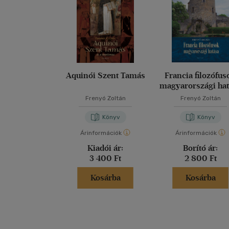
Aquinói Szent Tamás
Francia filozófus
magyarországi ha
Frenyó Zoltán
Frenyó Zoltán
Könyv
Könyv
Árinformációk
Árinformációk
Kiadói ár:
Borító ár:
3 400 Ft
2 800 Ft
Kosárba
Kosárba