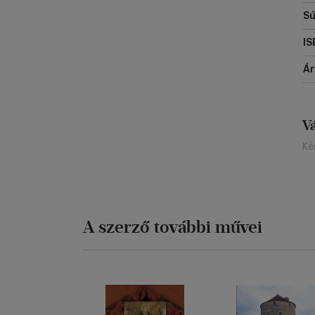
Sú
IS
Á
V
Ké
A szerző további művei