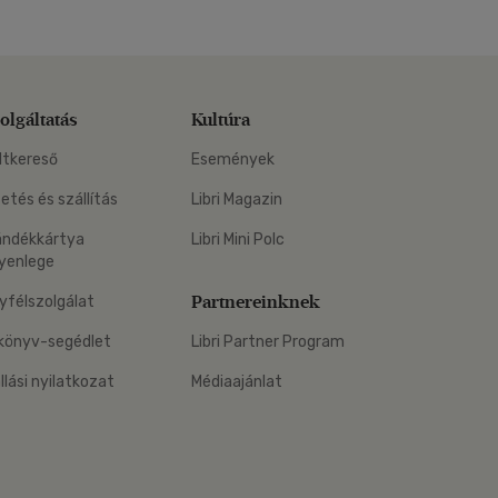
olgáltatás
Kultúra
ltkereső
Események
zetés és szállítás
Libri Magazin
ándékkártya
Libri Mini Polc
yenlege
Partnereinknek
yfélszolgálat
könyv-segédlet
Libri Partner Program
állási nyilatkozat
Médiaajánlat