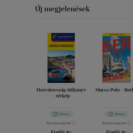
Új megjelenések
Horvátország útikönyv
Marco Polo - Ber
+ térkép
Könyv
Könyv
Árinformációk
Árinformációk
Kiadói ár:
Kiadói ár: