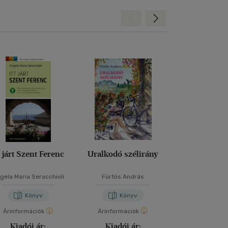
Hátra
Előre
t járt Szent Ferenc
Uralkodó szélirány
Keleti-Dolo
Rother túra
gela Maria Seracchioli
Fürtös András
Könyv
Könyv
Kön
Árinformációk
Árinformációk
Árinformáci
Kiadói ár:
Kiadói ár:
Kiadói 