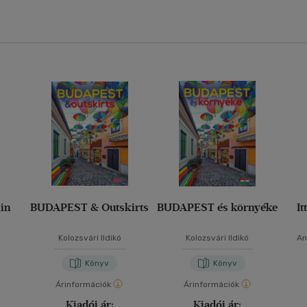
lin
BUDAPEST & Outskirts
BUDAPEST és környéke
It
Kolozsvári Ildikó
Kolozsvári Ildikó
An
Könyv
Könyv
Árinformációk
Árinformációk
Kiadói ár:
Kiadói ár: