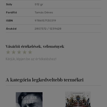
Súly
512 gr
Fordító
Tamás Dénes
ISBN
9786157130319
Árukód
2807372 / 1239628
Vásárlói értékelések, vélemények
Kérjük, lépjen be az értékeléshez!
A kategória legkedveltebb termékei