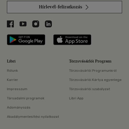
Hírlevél-feliratkozás
Libri a Facebookon
Libri a Youtube-on
Libri az Instagramon
Libri a LinkedInen
Libri applikáció Szerezd meg: Google P
Libri applikáció 
Libri
Törzsvásárlói Program
Rólunk
Törzsvásárlói Programunkról
Karrier
Törzsvásárlói Kártya egyenlege
Impresszum
Törzsvásárlói szabályzat
Társadalmi programok
Libri App
Adományozás
Akadálymentesítési nyilatkozat