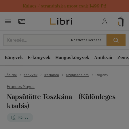
Kulacs / strandtáska most csak 1499 Ft!
Törzsvásárlói Kártya adatai
Részletes keresés
Könyvek
E-könyvek
Hangoskönyvek
Antikvár
Zene,
Főoldal
Könyvek
Irodalom
Szépirodalom
Regény
Frances Mayes
Napsütötte Toszkána
- (Különleges
kiadás)
Könyv