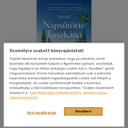
Személyre szabott könyvajánlatok!
Tisztelt Vásárlónk! Annak érdekében, hogy az ízléséhez minél
közelebb álló könyveket tudjunk a figyelmébe ajánlani, arra kérjük,
hogy fogadja el az ehhez szükséges cookie-kat a „Rendben” gomb
megnyomásával. Ennek hiányában weboldalunk csak a weboldal
használata szempontjából legszükségesebb cookie-kat telepíti a
böngészőjébe, de cookie-preferenciáit később is bármikor
módosíthatja a Süti beállítások menüpontban. További részletekért
olvassa el a
Libri Könyvkereskedelmi Kft. adatkezelési
tájékoztatóját
!
Kívánságlistához adom
Megosztom
Rendben
Süti beállítások
Booklab
|
2026
|
magyar nyelvű
|
puhatáblás,
ragasztókötött
|
396 oldal