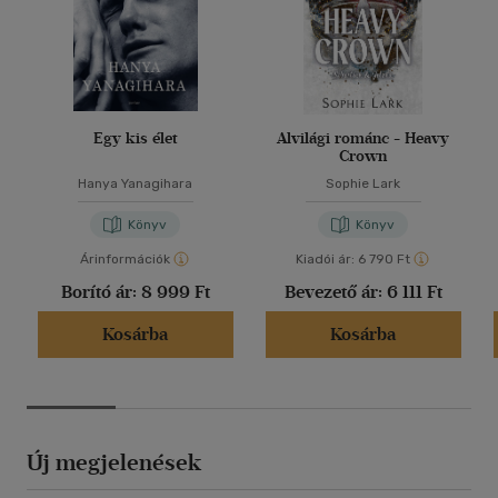
Egy kis élet
Alvilági románc - Heavy
Crown
Hanya Yanagihara
Sophie Lark
Könyv
Könyv
Árinformációk
Kiadói ár:
6 790 Ft
Borító ár:
8 999 Ft
Bevezető ár:
6 111 Ft
Kosárba
Kosárba
Új megjelenések