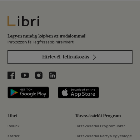
Libri
Legyen mindig képben az irodalommal!
Iratkozzon fel legfrissebb híreinkért!
Hírlevél-feliratkozás
Libri a Facebookon
Libri a Youtube-on
Libri az Instagramon
Libri a LinkedInen
Libri applikáció Szerezd meg: Google P
Libri applikáció 
Libri
Törzsvásárlói Program
Rólunk
Törzsvásárlói Programunkról
Karrier
Törzsvásárlói Kártya egyenlege