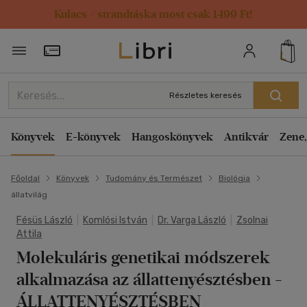
Kulacs / strandtáska most csak 1499 Ft!
Törzsvásárlói Kártya adatai
Részletes keresés
Könyvek
E-könyvek
Hangoskönyvek
Antikvár
Zene,
Főoldal
Könyvek
Tudomány és Természet
Biológia
állatvilág
Fésüs László
|
Komlósi István
|
Dr. Varga László
|
Zsolnai
Attila
Molekuláris genetikai módszerek
alkalmazása az állattenyésztésben
-
ÁLLATTENYÉSZTÉSBEN