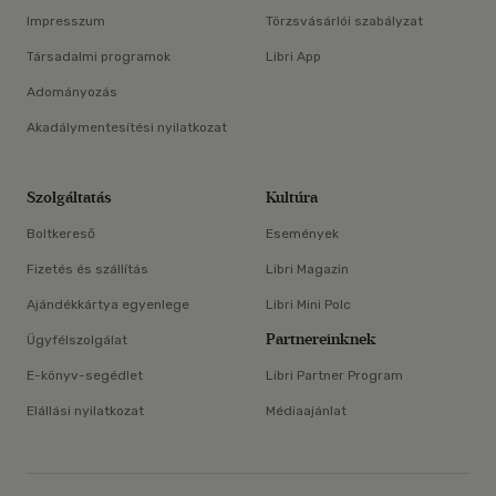
Impresszum
Törzsvásárlói szabályzat
Társadalmi programok
Libri App
Adományozás
Akadálymentesítési nyilatkozat
Szolgáltatás
Kultúra
Boltkereső
Események
Fizetés és szállítás
Libri Magazin
Ajándékkártya egyenlege
Libri Mini Polc
Partnereinknek
Ügyfélszolgálat
E-könyv-segédlet
Libri Partner Program
Elállási nyilatkozat
Médiaajánlat