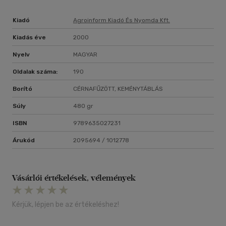
Kiadó
Agroinform Kiadó És Nyomda Kft.
Kiadás éve
2000
Nyelv
MAGYAR
Oldalak száma:
190
Borító
CÉRNAFŰZÖTT, KEMÉNYTÁBLÁS
Súly
480 gr
ISBN
9789635027231
Árukód
2095694 / 1012778
Vásárlói értékelések, vélemények
Kérjük, lépjen be az értékeléshez!