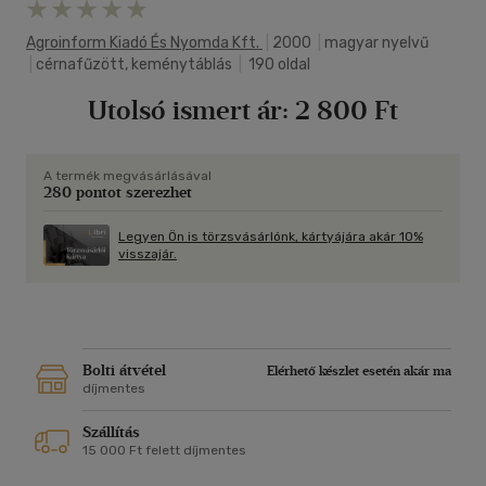
Agroinform Kiadó És Nyomda Kft.
|
2000
|
magyar nyelvű
|
cérnafűzött, keménytáblás
|
190 oldal
Utolsó ismert ár:
2 800 Ft
A termék megvásárlásával
280 pontot szerezhet
Legyen Ön is törzsvásárlónk, kártyájára akár 10%
visszajár.
Bolti átvétel
Elérhető készlet esetén akár ma
díjmentes
Szállítás
15 000 Ft felett díjmentes