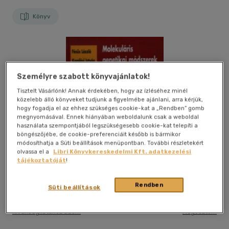
Könyv
Személyre szabott könyvajánlatok!
Tisztelt Vásárlónk! Annak érdekében, hogy az ízléséhez minél
közelebb álló könyveket tudjunk a figyelmébe ajánlani, arra kérjük,
hogy fogadja el az ehhez szükséges cookie-kat a „Rendben” gomb
megnyomásával. Ennek hiányában weboldalunk csak a weboldal
használata szempontjából legszükségesebb cookie-kat telepíti a
böngészőjébe, de cookie-preferenciáit később is bármikor
módosíthatja a Süti beállítások menüpontban. További részletekért
olvassa el a
Libri Könyvkereskedelmi Kft. adatkezelési
tájékoztatóját
!
Rendben
Süti beállítások
Kívánságlistához adom
Megosztom