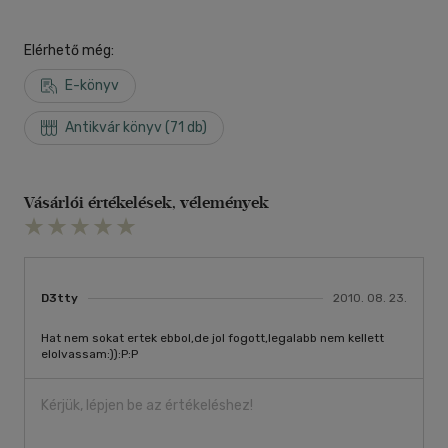
Elérhető még:
E-könyv
Antikvár könyv (71 db)
Vásárlói értékelések, vélemények
D3tty
2010. 08. 23.
Hat nem sokat ertek ebbol,de jol fogott,legalabb nem kellett
elolvassam:)):P:P
Kérjük, lépjen be az értékeléshez!