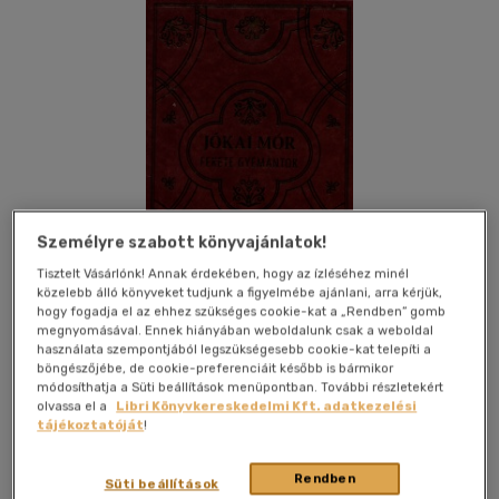
Személyre szabott könyvajánlatok!
Tisztelt Vásárlónk! Annak érdekében, hogy az ízléséhez minél
közelebb álló könyveket tudjunk a figyelmébe ajánlani, arra kérjük,
hogy fogadja el az ehhez szükséges cookie-kat a „Rendben” gomb
megnyomásával. Ennek hiányában weboldalunk csak a weboldal
használata szempontjából legszükségesebb cookie-kat telepíti a
böngészőjébe, de cookie-preferenciáit később is bármikor
Kívánságlistához adom
Megosztom
módosíthatja a Süti beállítások menüpontban. További részletekért
olvassa el a
Libri Könyvkereskedelmi Kft. adatkezelési
tájékoztatóját
!
Novum Kft
|
2007
|
magyar nyelvű
|
műbörkötés
|
480 oldal
Rendben
Süti beállítások