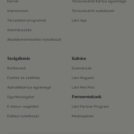
Karrier
Törzsvásárlói Kártya egyenlege
Impresszum
Törzsvásárlói szabályzat
Társadalmi programok
Libri App
Adományozás
Akadálymentesítési nyilatkozat
Szolgáltatás
Kultúra
Boltkereső
Események
Fizetés és szállítás
Libri Magazin
Ajándékkártya egyenlege
Libri Mini Polc
Partnereinknek
Ügyfélszolgálat
E-könyv-segédlet
Libri Partner Program
Elállási nyilatkozat
Médiaajánlat