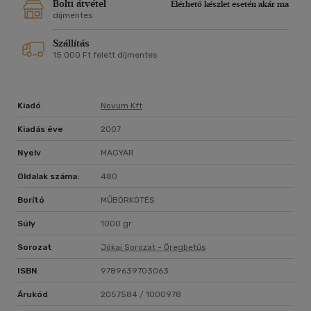
Bolti átvétel
Elérhető készlet esetén akár ma
díjmentes
Szállítás
15 000 Ft felett díjmentes
Kiadó
Novum Kft
Kiadás éve
2007
Nyelv
MAGYAR
Oldalak száma:
480
Borító
MŰBÖRKÖTÉS
Súly
1000 gr
Sorozat
Jókai Sorozat - Öregbetűs
ISBN
9789639703063
Árukód
2057584 / 1000978