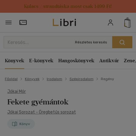
Kulacs / strandtáska most csak 1499 Ft!
Törzsvásárlói Kártya adatai
Részletes keresés
Könyvek
E-könyvek
Hangoskönyvek
Antikvár
Zene,
Főoldal
Könyvek
Irodalom
Szépirodalom
Regény
Jókai Mór
Fekete gyémántok
Jókai Sorozat - Öregbetűs sorozat
Könyv