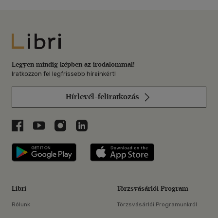
Libri
Legyen mindig képben az irodalommal!
Iratkozzon fel legfrissebb híreinkért!
Hírlevél-feliratkozás
Libri a Facebookon
Libri a Youtube-on
Libri az Instagramon
Libri a LinkedInen
Libri applikáció Szerezd meg: Google P
Libri applikáció 
Libri
Törzsvásárlói Program
Rólunk
Törzsvásárlói Programunkról