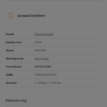
Azonnal letölthető
Kiadó
Erawan Kiadó
Kiadás éve
2025
Nyelv
MAGYAR
Belelapozás
epub
mobi
Formátum
EPUB
MOBI
ISBN
9786156269799
Árukód
3-84162 / 3-84162
Elérhető még: