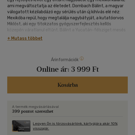
ami megváltoztatja az életedet. Dornbach Bálint, a magyar
válogatott kézilabdázó egy sérülés után új kihívás elé néz:
Mexikóba repül, hogy megtalálja nagybátyját, a kutatóorvos
Miklóst, aki egy titokzatos gyógyszerfejlesztés kellős
közepén váratlanul eltűnt. Bálint a Yucatán-félsziget mesés
tájain kutat utána, és hamarosan csatlakozik hozzá Garai
+ Mutass többet
Hanna, egy magyar idegenvezető, aki tökéletes
helyismeretével segíti a nyomozásban. Ahogy egyre
mélyebbre ásnak Miklós eltűnésének ügyében, rájönnek, hogy
Árinformációk
a kutatót nem csak ők keresik - és a múltban elrejtett titkok
sokkal nagyobb jelentőséggel bírnak, mint hitték. Maja romok,
Online ár:
3 999 Ft
rejtett üzenetek, izgalmas felfedezések és egy különös,
mindent megváltoztató igazság vár rájuk.
Kosárba
A termék megvásárlásával
399 pontot szerezhet
Legyen Ön is törzsvásárlónk, kártyájára akár 10%
visszajár.