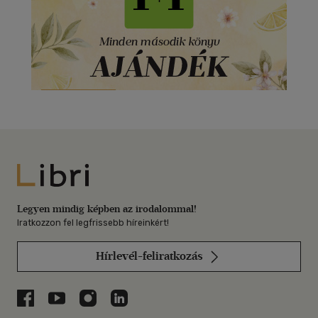
Libri
Legyen mindig képben az irodalommal!
Iratkozzon fel legfrissebb híreinkért!
Hírlevél-feliratkozás
Libri a Facebookon
Libri a Youtube-on
Libri az Instagramon
Libri a LinkedInen