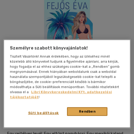
Személyre szabott könyvajánlatok!
Tisztelt Vásárlónk! Annak érdekében, hogy az ízléséhez minél
közelebb álló könyveket tudjunk a figyelmébe ajánlani, arra kérjük,
hogy fogadja el az ehhez szükséges cookie-kat a „Rendben” gomb
megnyomásával. Ennek hiányában weboldalunk csak a weboldal
használata szempontjából legszükségesebb cookie-kat telepíti a
böngészőjébe, de cookie-preferenciáit később is bármikor
módosíthatja a Süti beállítások menüpontban. További részletekért
olvassa el a
Libri Könyvkereskedelmi Kft. adatkezelési
tájékoztatóját
!
Beleolvasok
Kívánságlistához adom
Megosztom
Rendben
Süti beállítások
Erawan Kiadó
|
2025
|
magyar nyelvű
Egy rejtélyes levél. Egy eltűnt nagybácsi. Egy mexikói kaland,