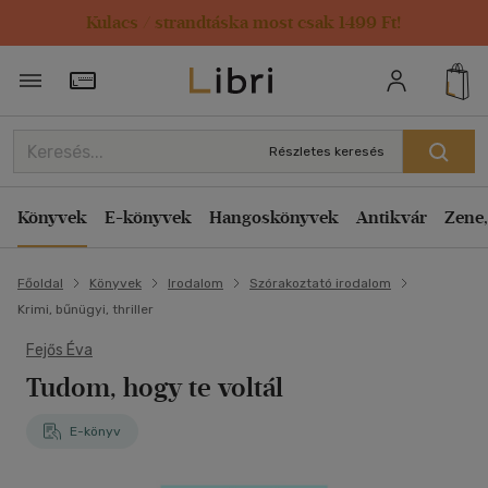
Kulacs / strandtáska most csak 1499 Ft!
Törzsvásárlói Kártya adatai
Részletes keresés
Könyvek
E-könyvek
Hangoskönyvek
Antikvár
Zene,
Főoldal
Könyvek
Irodalom
Szórakoztató irodalom
Krimi, bűnügyi, thriller
Fejős Éva
Tudom, hogy te voltál
E-könyv