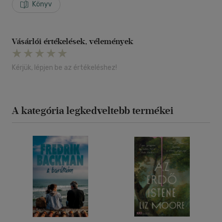
Könyv
Vásárlói értékelések, vélemények
Kérjük, lépjen be az értékeléshez!
A kategória legkedveltebb termékei