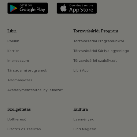
Libri applikáció Szerezd meg: Google P
Libri applikáció 
Libri
Törzsvásárlói Program
Rólunk
Törzsvásárlói Programunkról
Karrier
Törzsvásárlói Kártya egyenlege
Impresszum
Törzsvásárlói szabályzat
Társadalmi programok
Libri App
Adományozás
Akadálymentesítési nyilatkozat
Szolgáltatás
Kultúra
Boltkereső
Események
Fizetés és szállítás
Libri Magazin