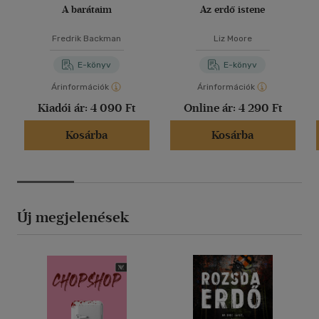
A barátaim
Az erdő istene
Fredrik Backman
Liz Moore
E-könyv
E-könyv
Árinformációk
Árinformációk
Kiadói ár:
4 090 Ft
Online ár:
4 290 Ft
Kosárba
Kosárba
Új megjelenések