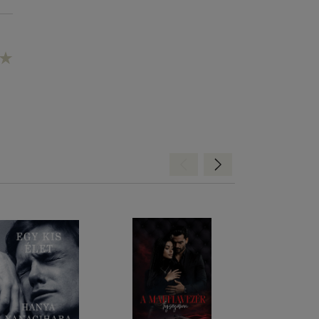
Hátra
Előre