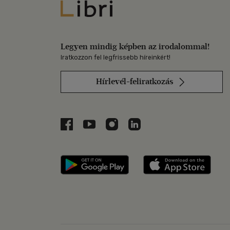
Libri
Legyen mindig képben az irodalommal!
Iratkozzon fel legfrissebb híreinkért!
Hírlevél-feliratkozás
Libri a Facebookon
Libri a Youtube-on
Libri az Instagramon
Libri a LinkedInen
Libri applikáció Szerezd m
Libri