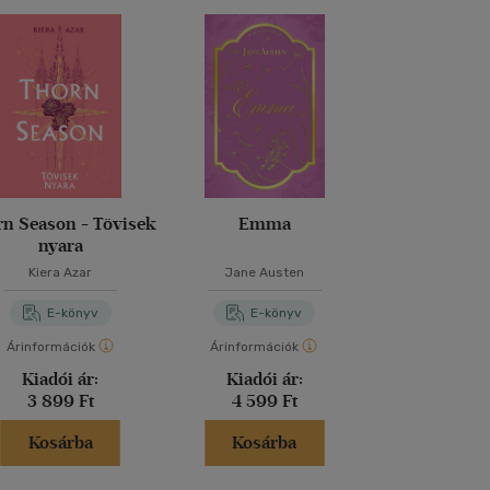
n Season - Tövisek
Emma
Red as roya
nyara
Kiera Azar
Jane Austen
Elizabeth 
E-könyv
E-könyv
E-kö
Árinformációk
Árinformációk
Árinformáci
Kiadói ár:
Kiadói ár:
Kiadói 
3 899 Ft
4 599 Ft
3 299 
Kosárba
Kosárba
Kosár