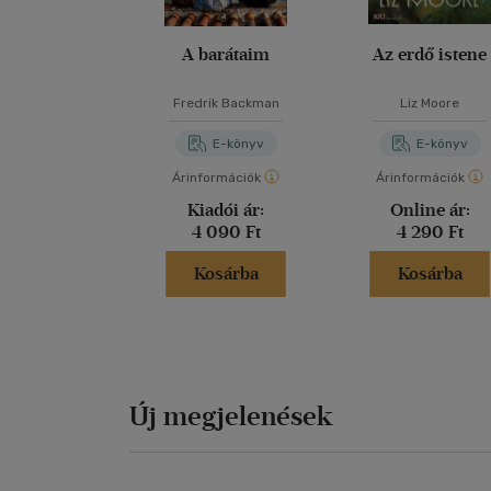
A barátaim
Az erdő istene
Fredrik Backman
Liz Moore
E-könyv
E-könyv
Árinformációk
Árinformációk
Kiadói ár:
Online ár:
4 090 Ft
4 290 Ft
Kosárba
Kosárba
Új megjelenések