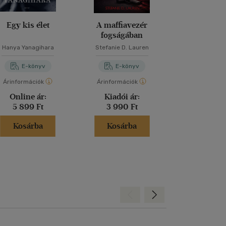
Egy kis élet
A maffiavezér
A titkok 
fogságában
Hanya Yanagihara
Stefanie D. Lauren
Dan Bro
E-könyv
E-könyv
E-kö
Árinformációk
Árinformációk
Árinformáci
Online ár:
Kiadói ár:
Kiadói 
5 899 Ft
3 990 Ft
5 990 
Kosárba
Kosárba
Kosár
Hátra
Előre