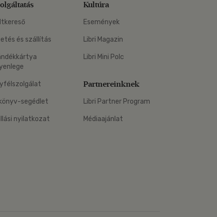
olgáltatás
Kultúra
ltkereső
Események
zetés és szállítás
Libri Magazin
ándékkártya
Libri Mini Polc
yenlege
Partnereinknek
yfélszolgálat
könyv-segédlet
Libri Partner Program
állási nyilatkozat
Médiaajánlat