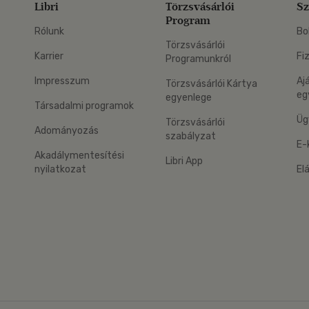
Libri
Törzsvásárlói
Sz
Program
Rólunk
Bo
Törzsvásárlói
Karrier
Fi
Programunkról
Impresszum
Aj
Törzsvásárlói Kártya
eg
egyenlege
Társadalmi programok
Üg
Törzsvásárlói
Adományozás
szabályzat
E-
Akadálymentesítési
Libri App
nyilatkozat
El
eg: Google Play
 applikáció Letölthető az App Store-ból