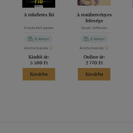
A tökéletes fiú
A teaültetvényes
felesége
Freida McFadden
Dinah Jefferies
E-könyv
E-könyv
Árinformációk
Árinformációk
Kiadói ár:
Online ár:
5 599 Ft
2 770 Ft
Kosárba
Kosárba