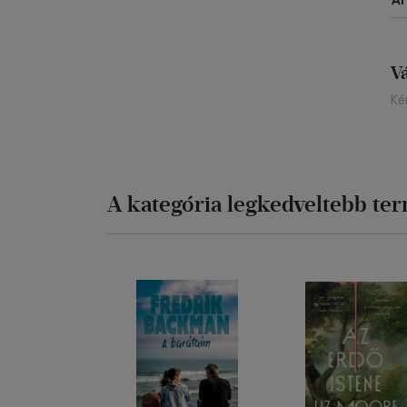
Á
V
Ké
A kategória legkedveltebb te