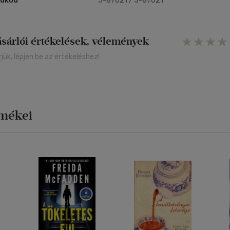
rukód
3-87021 / 3-87021
ásárlói értékelések, vélemények
rjük, lépjen be az értékeléshez!
rmékei