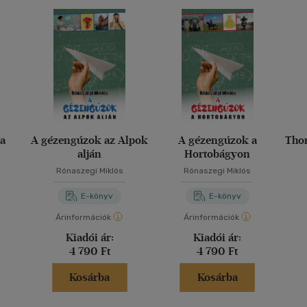
na
A gézengúzok az Alpok
A gézengúzok a
Thor
alján
Hortobágyon
Rónaszegi Miklós
Rónaszegi Miklós
E-könyv
E-könyv
Árinformációk
Árinformációk
Kiadói ár:
Kiadói ár:
4 790 Ft
4 790 Ft
Kosárba
Kosárba