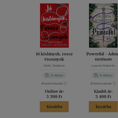
Jó kislányok, rossz
Powerful - Ade
viszonyok
története
Holly Jackson
Lauren Roberts
E-könyv
E-könyv
Árinformációk
Árinformációk
Online ár:
Kiadói ár:
3 299 Ft
3 499 Ft
Kosárba
Kosárba