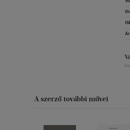
Sú
Il
IS
Á
V
Ké
A szerző további művei