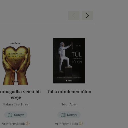
Hátra
Előre
nmagadba vetett hit
Túl a mindenen túlon
A nárcisztiku
ereje
árnyékából 
fényem
Halasi Éva Thea
Tóth Ábel
Horváth Va
Könyv
Könyv
Kön
Árinformációk
Árinformációk
Árinformáci