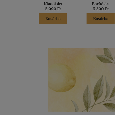
Kiadói ár:
Borító ár:
5 999 Ft
5 390 Ft
Kosárba
Kosárba