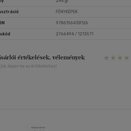
ly
244 gr
lusztráció
FÉNYKÉPEK
BN
9786156438126
rukód
2766494 / 1213571
ásárlói értékelések, vélemények
rjük, lépjen be az értékeléshez!