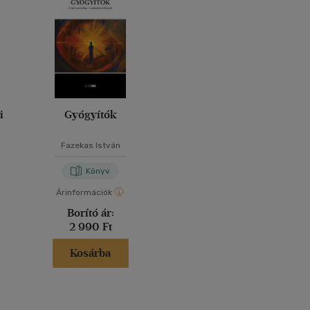
i
Gyógyítók
Fazekas István
Könyv
Árinformációk
Borító ár:
2 990 Ft
Kosárba