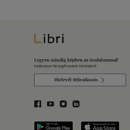
Libri
Legyen mindig képben az irodalommal!
Iratkozzon fel legfrissebb híreinkért!
Hírlevél-feliratkozás
Libri a Facebookon
Libri a Youtube-on
Libri az Instagramon
Libri a LinkedInen
Libri applikáció Szerezd m
Libri