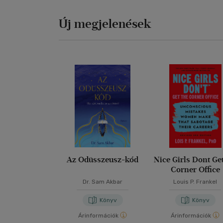
Új megjelenések
Az Odüsszeusz-kód
Nice Girls Dont Ge
Corner Office
Dr. Sam Akbar
Louis P. Frankel
Könyv
Könyv
Árinformációk
Árinformációk