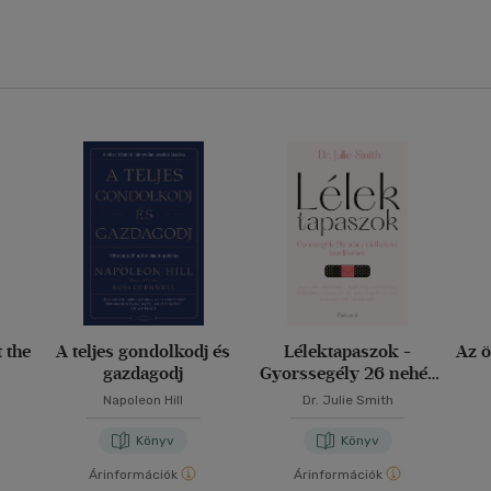
t the
A teljes gondolkodj és
Lélektapaszok -
Az ö
gazdagodj
Gyorssegély 26 nehéz
élethelyzet kezeléséhez
Napoleon Hill
Dr. Julie Smith
Könyv
Könyv
Árinformációk
Árinformációk