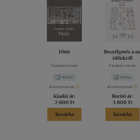
Főtér
Beszélgetés a m
időnkről
Fazekas István
Fazekas István
Könyv
Könyv
Árinformációk
Árinformációk
Kiadói ár:
Borító ár:
2 900 Ft
3 600 Ft
Kosárba
Kosárba