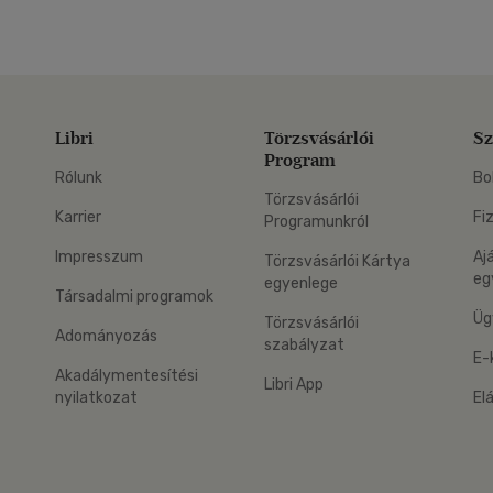
Libri
Törzsvásárlói
Sz
Program
Rólunk
Bo
Törzsvásárlói
Karrier
Fi
Programunkról
Impresszum
Aj
Törzsvásárlói Kártya
eg
egyenlege
Társadalmi programok
Üg
Törzsvásárlói
Adományozás
szabályzat
E-
Akadálymentesítési
Libri App
nyilatkozat
El
eg: Google Play
 applikáció Letölthető az App Store-ból