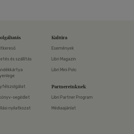
olgáltatás
Kultúra
ltkereső
Események
zetés és szállítás
Libri Magazin
ándékkártya
Libri Mini Polc
yenlege
Partnereinknek
yfélszolgálat
könyv-segédlet
Libri Partner Program
állási nyilatkozat
Médiaajánlat