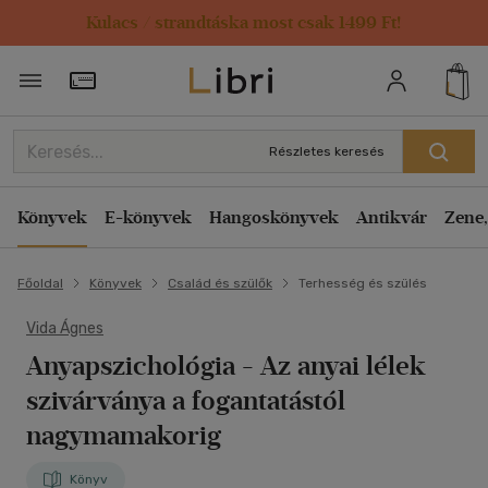
Kulacs / strandtáska most csak 1499 Ft!
Törzsvásárlói Kártya adatai
Részletes keresés
Könyvek
E-könyvek
Hangoskönyvek
Antikvár
Zene,
Főoldal
Könyvek
Család és szülők
Terhesség és szülés
Vida Ágnes
Anyapszichológia
- Az anyai lélek
szivárványa a fogantatástól
nagymamakorig
Könyv