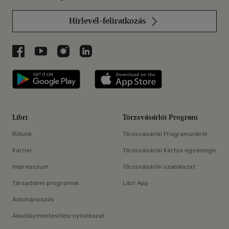
Hírlevél-feliratkozás
Libri a Facebookon
Libri a Youtube-on
Libri az Instagramon
Libri a LinkedInen
Libri applikáció Szerezd meg: Google P
Libri applikáció 
Libri
Törzsvásárlói Program
Rólunk
Törzsvásárlói Programunkról
Karrier
Törzsvásárlói Kártya egyenlege
Impresszum
Törzsvásárlói szabályzat
Társadalmi programok
Libri App
Adományozás
Akadálymentesítési nyilatkozat