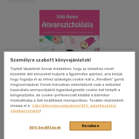
Személyre szabott könyvajánlatok!
Tisztelt Vásárlónk! Annak érdekében, hogy az ízléséhez minél
közelebb álló könyveket tudjunk a figyelmébe ajánlani, arra kérjük,
hogy fogadja el az ehhez szükséges cookie-kat a „Rendben” gomb
megnyomásával. Ennek hiányában weboldalunk csak a weboldal
használata szempontjából legszükségesebb cookie-kat telepíti a
böngészőjébe, de cookie-preferenciáit később is bármikor
módosíthatja a Süti beállítások menüpontban. További részletekért
olvassa el a
Libri Könyvkereskedelmi Kft. adatkezelési
tájékoztatóját
!
Kívánságlistához adom
Megosztom
Rendben
Süti beállítások
(5 vélemény)