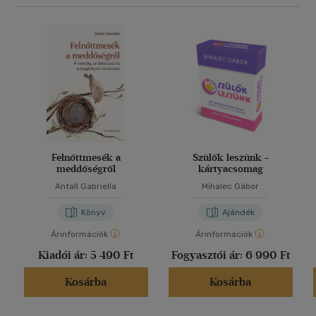
Felnőttmesék a
Szülők leszünk -
meddőségről
kártyacsomag
Antall Gabriella
Mihalec Gábor
Könyv
Ajándék
Árinformációk
Árinformációk
Kiadói ár:
5 490 Ft
Fogyasztói ár:
6 990 Ft
Kosárba
Kosárba