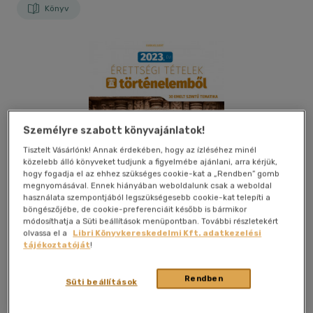
Könyv
Személyre szabott könyvajánlatok!
Tisztelt Vásárlónk! Annak érdekében, hogy az ízléséhez minél
közelebb álló könyveket tudjunk a figyelmébe ajánlani, arra kérjük,
hogy fogadja el az ehhez szükséges cookie-kat a „Rendben” gomb
megnyomásával. Ennek hiányában weboldalunk csak a weboldal
használata szempontjából legszükségesebb cookie-kat telepíti a
böngészőjébe, de cookie-preferenciáit később is bármikor
módosíthatja a Süti beállítások menüpontban. További részletekért
olvassa el a
Libri Könyvkereskedelmi Kft. adatkezelési
tájékoztatóját
!
Kívánságlistához adom
Megosztom
Rendben
Süti beállítások
(10 vélemény)