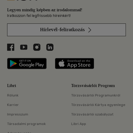
Legyen mindig képben az irodalommal!
Iratkozzon fel legfrissebb híreinkért!
Hírlevél-feliratkozás
Libri a Facebookon
Libri a Youtube-on
Libri az Instagramon
Libri a LinkedInen
Libri applikáció Szerezd meg: Google P
Libri applikáció 
Libri
Törzsvásárlói Program
Rólunk
Törzsvásárlói Programunkról
Karrier
Törzsvásárlói Kártya egyenlege
Impresszum
Törzsvásárlói szabályzat
Társadalmi programok
Libri App