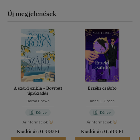
Új megjelenések
A szárd szikla - Bővített
Érzéki csábító
újrakiadás
Borsa Brown
Anne L. Green
Könyv
Könyv
Árinformációk
Árinformációk
Kiadói ár:
6 999 Ft
Kiadói ár:
6 599 Ft