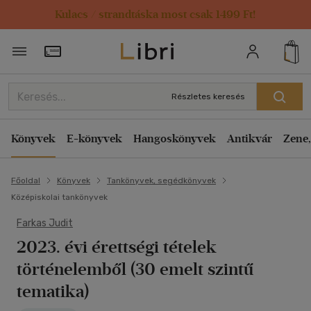
Kulacs / strandtáska most csak 1499 Ft!
Törzsvásárlói Kártya adatai
Részletes keresés
Könyvek
E-könyvek
Hangoskönyvek
Antikvár
Zene,
Főoldal
Könyvek
Tankönyvek, segédkönyvek
Középiskolai tankönyvek
Farkas Judit
2023. évi érettségi tételek
történelemből (30 emelt szintű
tematika)