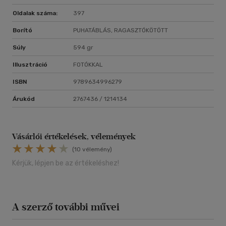
Oldalak száma:
397
Borító
PUHATÁBLÁS, RAGASZTÓKÖTÖTT
Súly
594 gr
Illusztráció
FOTÓKKAL
ISBN
9789634996279
Árukód
2767436 / 1214134
Vásárlói értékelések, vélemények
(10 vélemény)
Kérjük, lépjen be az értékeléshez!
A szerző további művei