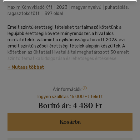
Maxim Könyvkiadó Kft
|
2023
|
magyar nyelvű
|
puhatáblás,
ragasztókötött
|
397 oldal
Emelt szintű érettségi tételeket tartalmazó kötetünk a
legújabb érettségi követelményrendszer, a hivatalos
mintatételek, valamint a nyilvánosságra hozott 2023. évi
emelt szintű szóbeli érettségi tételek alapján készültek. A
kötetben az Oktatási Hivatal által meghatározott 30 emelt
szintű tematika kidolgozása és lehetséges értékelése
található. Megadjuk a tételek kifejtéséhez szükséges teljes
+ Mutass többet
elméleti hátteret; az összes tematikát részletesen mutatjuk
be. A kiadvány az érettségi vizsgán előforduló bármely
lehetséges feladat megoldását, tartalmi elemeit
Árinformációk
tartalmazza. Ezenkívül minden tételnél bemutatunk legalább
egy mintafeladatot, amely a vizsgán szerepelhet. A könyvet
Ingyen szállítás 15 000 Ft felett
ajánljuk tanórai használatra és otthoni gyakorlásra egyaránt.
Borító ár:
4 480 Ft
Kosárba