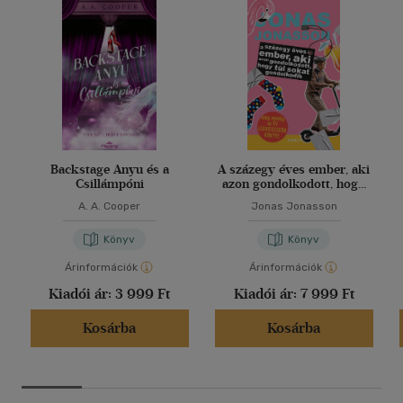
Backstage Anyu és a
A százegy éves ember, aki
Csillámpóni
azon gondolkodott, hogy
túl sokat gondolkodik
A. A. Cooper
Jonas Jonasson
Könyv
Könyv
Árinformációk
Árinformációk
Kiadói ár:
3 999 Ft
Kiadói ár:
7 999 Ft
Kosárba
Kosárba