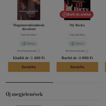
Bolti és online
Megnemvalósulások
My Rocks
dicsérete
Falcsik Mari
Falcsik Mari
Könyv
Könyv
Árinformációk
Árinformációk
Kiadói ár:
5 499 Ft
Borító ár:
4 999 Ft
Kosárba
Kosárba
Új megjelenések