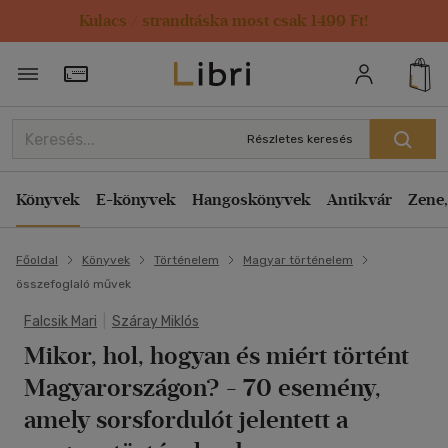
Kulacs / strandtáska most csak 1499 Ft!
Törzsvásárlói Kártya adatai
Részletes keresés
Könyvek
E-könyvek
Hangoskönyvek
Antikvár
Zene,
Főoldal
Könyvek
Történelem
Magyar történelem
összefoglaló művek
Falcsik Mari
|
Száray Miklós
Mikor, hol, hogyan és miért történt
Magyarországon?
- 70 esemény,
amely sorsfordulót jelentett a