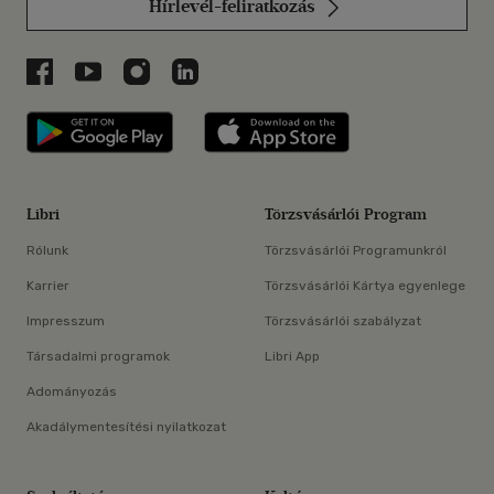
Hírlevél-feliratkozás
Libri a Facebookon
Libri a Youtube-on
Libri az Instagramon
Libri a LinkedInen
Libri applikáció Szerezd meg: Google P
Libri applikáció 
Libri
Törzsvásárlói Program
Rólunk
Törzsvásárlói Programunkról
Karrier
Törzsvásárlói Kártya egyenlege
Impresszum
Törzsvásárlói szabályzat
Társadalmi programok
Libri App
Adományozás
Akadálymentesítési nyilatkozat