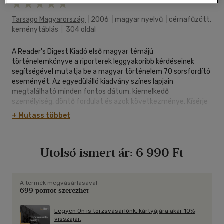
Tarsago Magyarország
|
2006
|
magyar nyelvű
|
cérnafűzött,
keménytáblás
|
304 oldal
A Reader's Digest Kiadó első magyar témájú
történelemkönyve a riporterek leggyakoribb kérdéseinek
segítségével mutatja be a magyar történelem 70 sorsfordító
eseményét. Az egyedülálló kiadvány színes lapjain
megtalálható minden fontos dátum, kiemelkedő
személyiség, döntő fordulat és azok következménye. Kísérje
végig a magyarság hosszú és küzdelmes útját a
+ Mutass többet
honfoglalástól napjainkig! Mikor készült a Szent Korona? Hol
épült fel az első magyar egyetem? Hogyan sikerült
megállítani a törököt másfél századra az Al-Dunánál? Miért
Utolsó ismert ár:
6 990 Ft
élhettek Erdélyben békében a vallásfelekezetek? Ilyen és
ehhez hasonló kérdéseire is választ kaphat.
A termék megvásárlásával
699 pontot szerezhet
Legyen Ön is törzsvásárlónk, kártyájára akár 10%
visszajár.