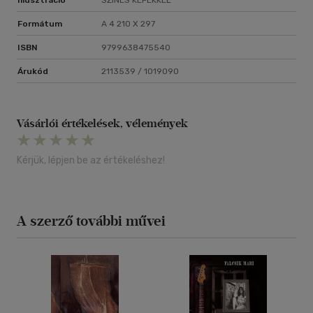
Illusztráció
SZÍNES KÉPEKKEL
Formátum
A 4 210 X 297
ISBN
9799638475540
Árukód
2113539 / 1019090
Vásárlói értékelések, vélemények
Kérjük, lépjen be az értékeléshez!
A szerző további művei