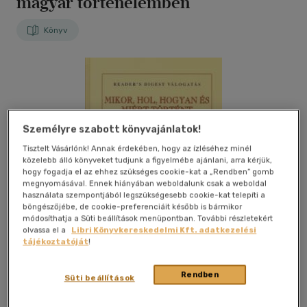
magyar történelemben
Könyv
Személyre szabott könyvajánlatok!
Tisztelt Vásárlónk! Annak érdekében, hogy az ízléséhez minél
közelebb álló könyveket tudjunk a figyelmébe ajánlani, arra kérjük,
hogy fogadja el az ehhez szükséges cookie-kat a „Rendben” gomb
megnyomásával. Ennek hiányában weboldalunk csak a weboldal
használata szempontjából legszükségesebb cookie-kat telepíti a
böngészőjébe, de cookie-preferenciáit később is bármikor
módosíthatja a Süti beállítások menüpontban. További részletekért
olvassa el a
Libri Könyvkereskedelmi Kft. adatkezelési
tájékoztatóját
!
Rendben
Süti beállítások
Kívánságlistához adom
Megosztom