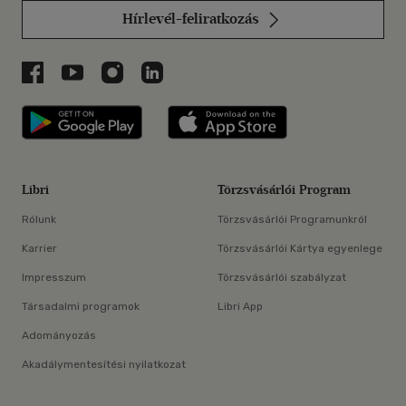
Hírlevél-feliratkozás
Libri a Facebookon
Libri a Youtube-on
Libri az Instagramon
Libri a LinkedInen
Libri applikáció Szerezd meg: Google P
Libri applikáció 
Libri
Törzsvásárlói Program
Rólunk
Törzsvásárlói Programunkról
Karrier
Törzsvásárlói Kártya egyenlege
Impresszum
Törzsvásárlói szabályzat
Társadalmi programok
Libri App
Adományozás
Akadálymentesítési nyilatkozat