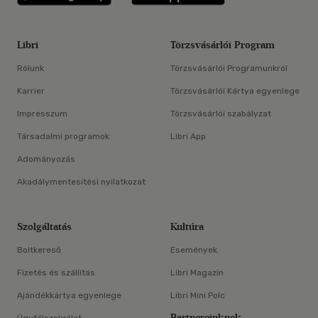
Libri
Törzsvásárlói Program
Rólunk
Törzsvásárlói Programunkról
Karrier
Törzsvásárlói Kártya egyenlege
Impresszum
Törzsvásárlói szabályzat
Társadalmi programok
Libri App
Adományozás
Akadálymentesítési nyilatkozat
Szolgáltatás
Kultúra
Boltkereső
Események
Fizetés és szállítás
Libri Magazin
Ajándékkártya egyenlege
Libri Mini Polc
Partnereinknek