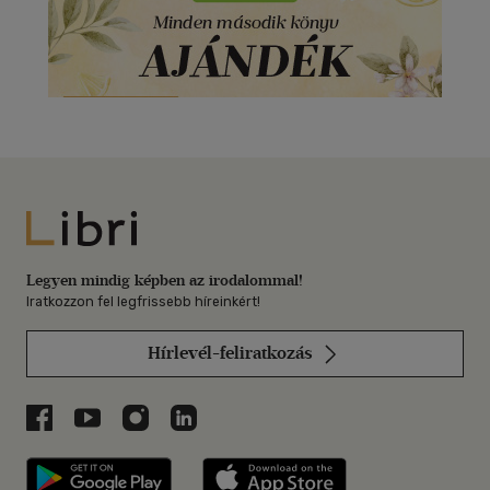
Libri
Legyen mindig képben az irodalommal!
Iratkozzon fel legfrissebb híreinkért!
Hírlevél-feliratkozás
Libri a Facebookon
Libri a Youtube-on
Libri az Instagramon
Libri a LinkedInen
Libri applikáció Szerezd meg: Google P
Libri applikáció 