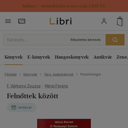
Kulacs / strandtáska most csak 1499 Ft!
Törzsvásárlói Kártya adatai
Részletes keresés
Könyvek
E-könyvek
Hangoskönyvek
Antikvár
Zene,
Főoldal
Könyvek
Társ. tudományok
Pszichológia
F. Várkonyi Zsuzsa
|
Mérei Ferenc
Felnőttek között
Antikvár