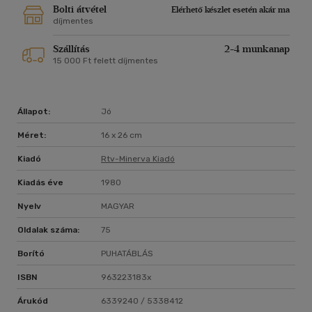
Bolti átvétel
Elérhető készlet esetén akár ma
díjmentes
Szállítás
2-4 munkanap
15 000 Ft felett díjmentes
Állapot:
Jó
Méret:
16 x 26 cm
Kiadó
Rtv-Minerva Kiadó
Kiadás éve
1980
Nyelv
MAGYAR
Oldalak száma:
75
Borító
PUHATÁBLÁS
ISBN
963223183x
Árukód
6339240 / 5338412