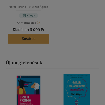
Mérei Ferenc
-
V. Binét Ágnes
Könyv
Árinformációk
Kiadói ár:
5 999 Ft
Kosárba
Új megjelenések