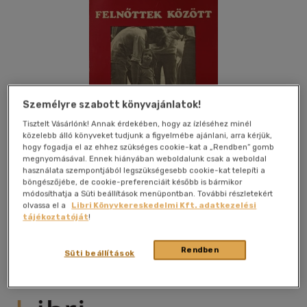
Személyre szabott könyvajánlatok!
Tisztelt Vásárlónk! Annak érdekében, hogy az ízléséhez minél
közelebb álló könyveket tudjunk a figyelmébe ajánlani, arra kérjük,
hogy fogadja el az ehhez szükséges cookie-kat a „Rendben” gomb
megnyomásával. Ennek hiányában weboldalunk csak a weboldal
használata szempontjából legszükségesebb cookie-kat telepíti a
böngészőjébe, de cookie-preferenciáit később is bármikor
módosíthatja a Süti beállítások menüpontban. További részletekért
olvassa el a
Libri Könyvkereskedelmi Kft. adatkezelési
Kívánságlistához adom
Megosztom
tájékoztatóját
!
Rendben
Süti beállítások
Rtv-Minerva Kiadó
|
1980
|
magyar nyelvű
|
puhatáblás
|
75
oldal