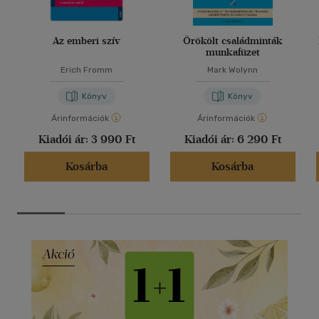
Az emberi szív
Örökölt családminták
munkafüzet
Erich Fromm
Mark Wolynn
Könyv
Könyv
Árinformációk
Árinformációk
Kiadói ár:
3 990 Ft
Kiadói ár:
6 290 Ft
Kosárba
Kosárba