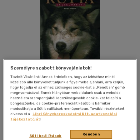
Személyre szabott könyvajánlatok!
Tisztelt Vásárlónk! Annak érdekében, hogy az ízléséhez minél
közelebb álló könyveket tudjunk a figyelmébe ajánlani, arra kérjük,
hogy fogadja el az ehhez szükséges cookie-kat a „Rendben” gomb
megnyomásával. Ennek hiányában weboldalunk csak a weboldal
Kívánságlistához adom
Megosztom
használata szempontjából legszükségesebb cookie-kat telepíti a
böngészőjébe, de cookie-preferenciáit később is bármikor
módosíthatja a Süti beállítások menüpontban. További részletekért
olvassa el a
Libri Könyvkereskedelmi Kft. adatkezelési
tájékoztatóját
!
Glória Kiadó Kft.
|
2005
|
magyar nyelvű
|
cérnafűzött,
keménytáblás
|
544 oldal
Rendben
Süti beállítások
A könyvben részletes ismertetés található szinte minden