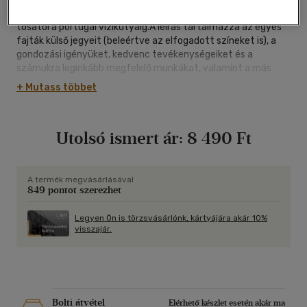
kutyafajtáról, a máltai selyemkutyától az arany retrieverig, a
tosától a portugál vízikutyáig.A leírás tartalmazza az egyes
fajták külső jegyeit (beleértve az elfogadott színeket is), a
gondozási igényüket, kedvenc tevékenységeiket és a
számukra leginkább megfelelő munkákat, valamint a más
állatokkal illetve az emberekkel szembeni viselkedésüket is.A
+ Mutass többet
szöveg tanácsokat ad a nevelésükhöz éppúgy, mint az egyes
fajták mozgásigényének a kielégítéséhez. Az ismertetett
fajtákról több kép is található, méghozzá nem csak egyetlen
Utolsó ismert ár:
8 490 Ft
kutyáról, és ahol ez lehetséges volt, a munkakutyák munka
közben is láthatóak.
A termék megvásárlásával
849 pontot szerezhet
Legyen Ön is törzsvásárlónk, kártyájára akár 10%
visszajár.
Bolti átvétel
Elérhető készlet esetén akár ma