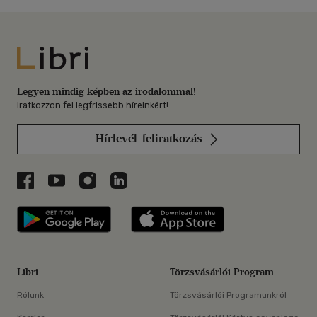
Libri
Legyen mindig képben az irodalommal!
Iratkozzon fel legfrissebb híreinkért!
Hírlevél-feliratkozás
Libri a Facebookon
Libri a Youtube-on
Libri az Instagramon
Libri a LinkedInen
Libri applikáció Szerezd meg: Google P
Libri applikáció 
Libri
Törzsvásárlói Program
Rólunk
Törzsvásárlói Programunkról