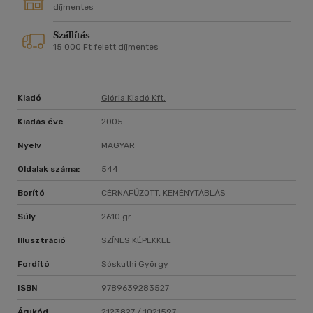
díjmentes
Szállítás
15 000 Ft felett díjmentes
Kiadó
Glória Kiadó Kft.
Kiadás éve
2005
Nyelv
MAGYAR
Oldalak száma:
544
Borító
CÉRNAFŰZÖTT, KEMÉNYTÁBLÁS
Súly
2610 gr
Illusztráció
SZÍNES KÉPEKKEL
Fordító
Sóskuthi György
ISBN
9789639283527
Árukód
2123827 / 1021597