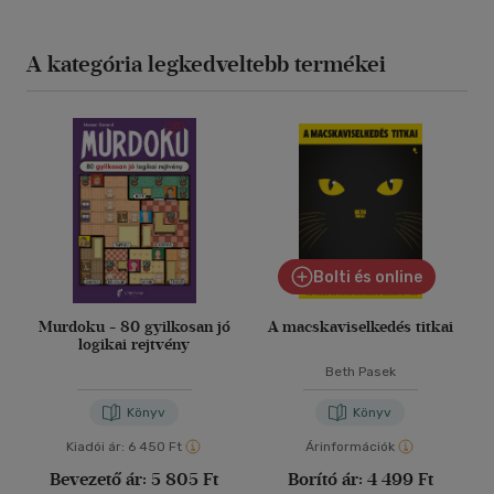
A kategória legkedveltebb termékei
Bolti és online
Murdoku - 80 gyilkosan jó
A macskaviselkedés titkai
logikai rejtvény
Beth Pasek
Könyv
Könyv
Kiadói ár:
6 450 Ft
Árinformációk
Bevezető ár:
5 805 Ft
Borító ár:
4 499 Ft