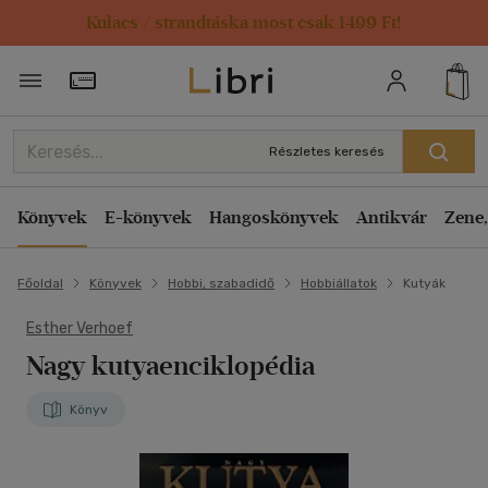
Kulacs / strandtáska most csak 1499 Ft!
Törzsvásárlói Kártya adatai
Részletes keresés
Könyvek
E-könyvek
Hangoskönyvek
Antikvár
Zene,
Főoldal
Könyvek
Hobbi, szabadidő
Hobbiállatok
Kutyák
Esther Verhoef
Nagy kutyaenciklopédia
Könyv