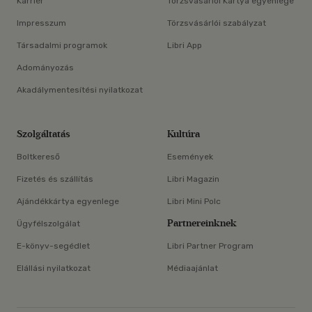
Karrier
Törzsvásárlói Kártya egyenlege
Impresszum
Törzsvásárlói szabályzat
Társadalmi programok
Libri App
Adományozás
Akadálymentesítési nyilatkozat
Szolgáltatás
Kultúra
Boltkereső
Események
Fizetés és szállítás
Libri Magazin
Ajándékkártya egyenlege
Libri Mini Polc
Partnereinknek
Ügyfélszolgálat
E-könyv-segédlet
Libri Partner Program
Elállási nyilatkozat
Médiaajánlat