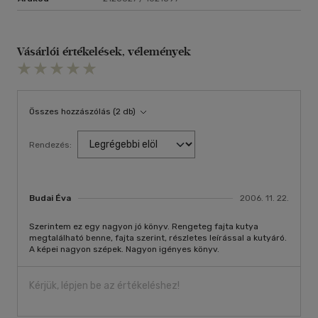
Vásárlói értékelések, vélemények
Összes hozzászólás (2 db)
Rendezés:
Budai Éva
2006. 11. 22.
Szerintem ez egy nagyon jó könyv. Rengeteg fajta kutya
megtalálható benne, fajta szerint, részletes leírással a kutyáró.
A képei nagyon szépek. Nagyon igényes könyv.
Kérjük, lépjen be az értékeléshez!