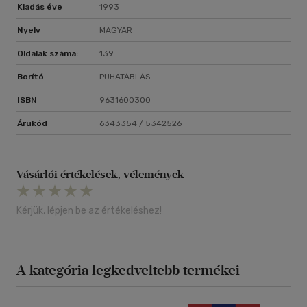
Kiadás éve
1993
Nyelv
MAGYAR
Oldalak száma:
139
Borító
PUHATÁBLÁS
ISBN
9631600300
Árukód
6343354 / 5342526
Vásárlói értékelések, vélemények
Kérjük, lépjen be az értékeléshez!
A kategória legkedveltebb termékei