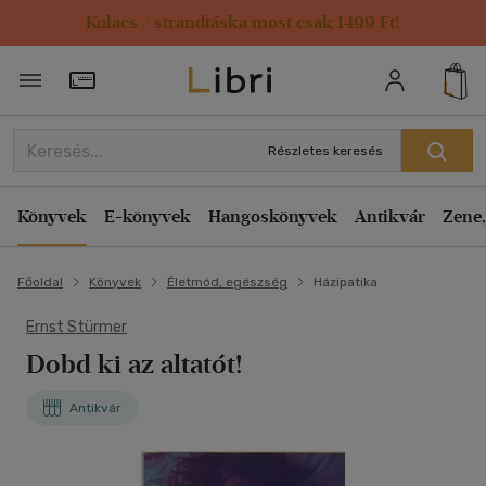
Kulacs / strandtáska most csak 1499 Ft!
Törzsvásárlói Kártya adatai
Részletes keresés
Könyvek
E-könyvek
Hangoskönyvek
Antikvár
Zene,
Főoldal
Könyvek
Életmód, egészség
Házipatika
Ernst Stürmer
Dobd ki az altatót!
Antikvár