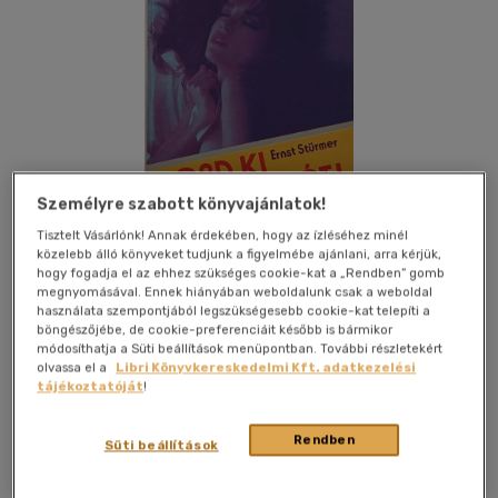
Személyre szabott könyvajánlatok!
Tisztelt Vásárlónk! Annak érdekében, hogy az ízléséhez minél
közelebb álló könyveket tudjunk a figyelmébe ajánlani, arra kérjük,
hogy fogadja el az ehhez szükséges cookie-kat a „Rendben” gomb
megnyomásával. Ennek hiányában weboldalunk csak a weboldal
használata szempontjából legszükségesebb cookie-kat telepíti a
böngészőjébe, de cookie-preferenciáit később is bármikor
Kívánságlistához adom
Megosztom
módosíthatja a Süti beállítások menüpontban. További részletekért
olvassa el a
Libri Könyvkereskedelmi Kft. adatkezelési
tájékoztatóját
!
Műszaki Könyvkiadó Kft.
|
1993
|
magyar nyelvű
|
puhatáblás
Rendben
Süti beállítások
|
139 oldal