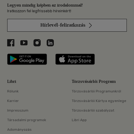
Legyen mindig képben az irodalommal!
Iratkozzon fel legfrissebb híreinkért!
Hírlevél-feliratkozás
Libri a Facebookon
Libri a Youtube-on
Libri az Instagramon
Libri a LinkedInen
Libri applikáció Szerezd meg: Google P
Libri applikáció 
Libri
Törzsvásárlói Program
Rólunk
Törzsvásárlói Programunkról
Karrier
Törzsvásárlói Kártya egyenlege
Impresszum
Törzsvásárlói szabályzat
Társadalmi programok
Libri App
Adományozás