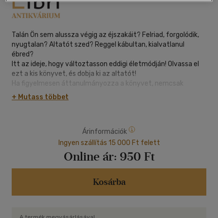
Talán Ön sem alussza végig az éjszakáit? Felriad, forgolódik,
nyugtalan? Altatót szed? Reggel kábultan, kialvatlanul
ébred?
Itt az ideje, hogy változtasson eddigi életmódján! Olvassa el
ezt a kis könyvet, és dobja ki az altatót!
Ha figyelmesen áttanulmányozza a könyvet, nemcsak
alvászavarai testi-lelki, életmódbeli okait ismerheti meg,
+ Mutass többet
hanem segítséget is kap ahhoz, hogy végre altató nélkül
aludhasson.
Állítsa össze a receptek alapján gyógyteáját, végezze el a
Árinformációk
leírt légzés- és tornagyakorlatokat, tapasztalja meg az
önmasszázs csodálatos hatását, szívlelje meg az
Ingyen szállítás 15 000 Ft felett
életmódbeli jó tanácsokat! Ne hátráljon! Kitartását siker
Online ár:
950 Ft
koronázza!
Kosárba
A termék megvásárlásával