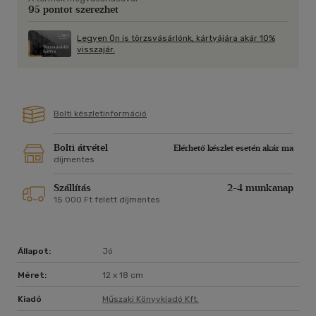
95 pontot szerezhet
Legyen Ön is törzsvásárlónk, kártyájára akár 10%
visszajár.
Bolti készletinformáció
Bolti átvétel
Elérhető készlet esetén akár ma
díjmentes
Szállítás
2-4 munkanap
15 000 Ft felett díjmentes
Állapot:
Jó
Méret:
12 x 18 cm
Kiadó
Műszaki Könyvkiadó Kft.