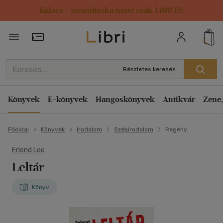
Kulacs / strandtáska most csak 1499 Ft!
Törzsvásárlói Kártya adatai
Részletes keresés
Könyvek
E-könyvek
Hangoskönyvek
Antikvár
Zene,
Főoldal
Könyvek
Irodalom
Szépirodalom
Regény
Erlend Loe
Leltár
Könyv