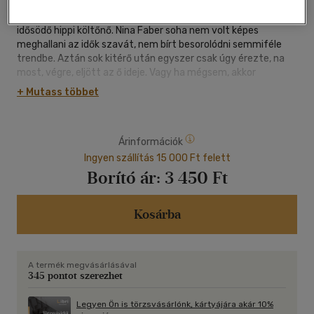
"A Doppler óta a legjobb regény" - írják Erlend Loe művéről a
skandináv lapok. A norvég kultszerző művének főhőse egy
idősödő hippi költőnő. Nina Faber soha nem volt képes
meghallani az idők szavát, nem bírt besorolódni semmiféle
trendbe. Aztán sok kitérő után egyszer csak úgy érezte, na
most, végre, eljött az ő ideje. Vagy ha mégsem, akkor
legalábbis ütött a leszámolás órája...
+ Mutass többet
Árinformációk
Ingyen szállítás 15 000 Ft felett
Borító ár:
3 450 Ft
Kosárba
A termék megvásárlásával
345 pontot szerezhet
Legyen Ön is törzsvásárlónk, kártyájára akár 10%