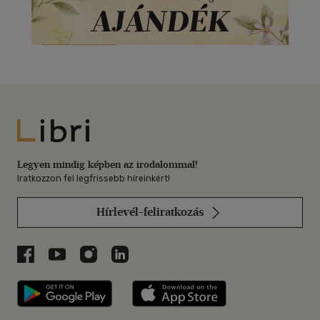
Libri
Legyen mindig képben az irodalommal!
Iratkozzon fel legfrissebb híreinkért!
Hírlevél-feliratkozás
Libri a Facebookon
Libri a Youtube-on
Libri az Instagramon
Libri a LinkedInen
Libri applikáció Szerezd meg: Google P
Libri applikáció 