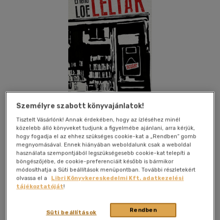
Személyre szabott könyvajánlatok!
Tisztelt Vásárlónk! Annak érdekében, hogy az ízléséhez minél
közelebb álló könyveket tudjunk a figyelmébe ajánlani, arra kérjük,
hogy fogadja el az ehhez szükséges cookie-kat a „Rendben” gomb
megnyomásával. Ennek hiányában weboldalunk csak a weboldal
Kívánságlistához adom
Megosztom
használata szempontjából legszükségesebb cookie-kat telepíti a
böngészőjébe, de cookie-preferenciáit később is bármikor
módosíthatja a Süti beállítások menüpontban. További részletekért
(1 vélemény)
olvassa el a
Libri Könyvkereskedelmi Kft. adatkezelési
tájékoztatóját
!
Scolar Kiadó Kft.
|
2019
|
magyar nyelvű
|
keménytábla,
védőborító
|
160 oldal
Rendben
Süti beállítások