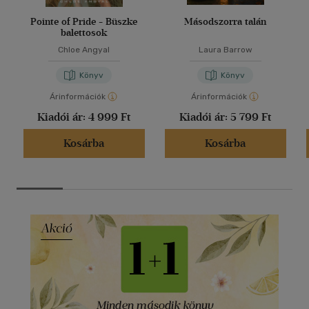
Pointe of Pride - Büszke
Másodszorra talán
balettosok
Chloe Angyal
Laura Barrow
Könyv
Könyv
Árinformációk
Árinformációk
Kiadói ár:
4 999 Ft
Kiadói ár:
5 799 Ft
Kosárba
Kosárba