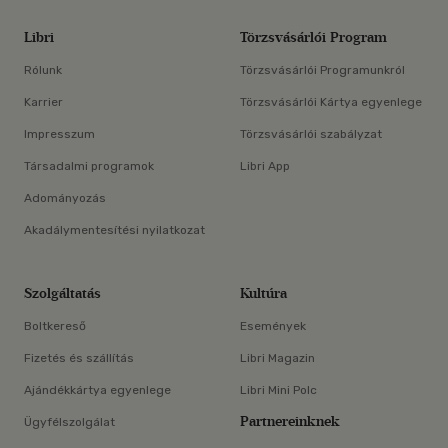
Libri
Törzsvásárlói Program
Rólunk
Törzsvásárlói Programunkról
Karrier
Törzsvásárlói Kártya egyenlege
Impresszum
Törzsvásárlói szabályzat
Társadalmi programok
Libri App
Adományozás
Akadálymentesítési nyilatkozat
Szolgáltatás
Kultúra
Boltkereső
Események
Fizetés és szállítás
Libri Magazin
Ajándékkártya egyenlege
Libri Mini Polc
Partnereinknek
Ügyfélszolgálat