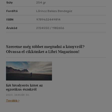
Súly
254 gr
Fordító
Lőrincz Balázs Bendegúz
ISBN
9789632449814
Árukód
2724550 / 1182656
Szeretne még többet megtudni a könyvről?
Olvassa el cikkünket a Libri Magazinon!
Két bivalyerős kötet az
egzotikus északról
2020. JANUÁR 30.
Tovább ›