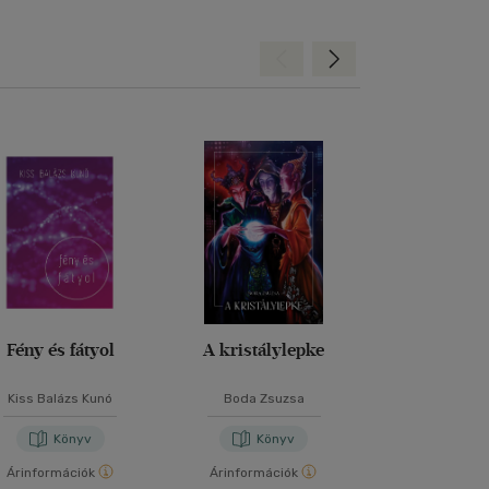
Hátra
Előre
Fény és fátyol
A kristálylepke
Belső Ut
Szandrá
Kiss Balázs Kunó
Boda Zsuzsa
Keresztes Al
Könyv
Könyv
Kön
Árinformációk
Árinformációk
Árinformáci