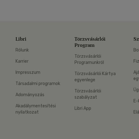
Libri
Törzsvásárlói
Sz
Program
Rólunk
Bo
Törzsvásárlói
Karrier
Fi
Programunkról
Impresszum
Aj
Törzsvásárlói Kártya
eg
egyenlege
Társadalmi programok
Üg
Törzsvásárlói
Adományozás
szabályzat
E-
Akadálymentesítési
Libri App
nyilatkozat
El
eg: Google Play
 applikáció Letölthető az App Store-ból