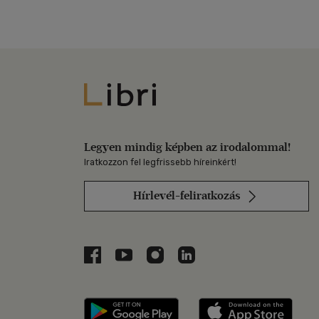
Libri
Legyen mindig képben az irodalommal!
Iratkozzon fel legfrissebb híreinkért!
Hírlevél-feliratkozás
Libri a Facebookon
Libri a Youtube-on
Libri az Instagramon
Libri a LinkedInen
Libri applikáció Szerezd m
Libri