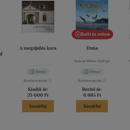
Bolti és online
A megújulás kora
Duna
d
Száraz Miklós György
Könyv
Könyv
Árinformációk
Árinformációk
Kiadói ár:
Borító ár:
23 000 Ft
6 995 Ft
Kosárba
Kosárba