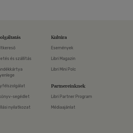
olgáltatás
Kultúra
ltkereső
Események
zetés és szállítás
Libri Magazin
ándékkártya
Libri Mini Polc
yenlege
Partnereinknek
yfélszolgálat
könyv-segédlet
Libri Partner Program
állási nyilatkozat
Médiaajánlat