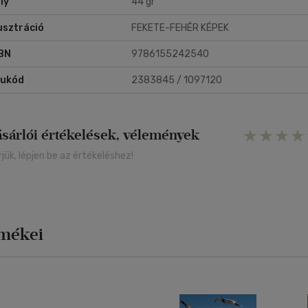
ly
44 gr
lusztráció
FEKETE-FEHÉR KÉPEK
BN
9786155242540
rukód
2383845 / 1097120
ásárlói értékelések, vélemények
rjük, lépjen be az értékeléshez!
rmékei