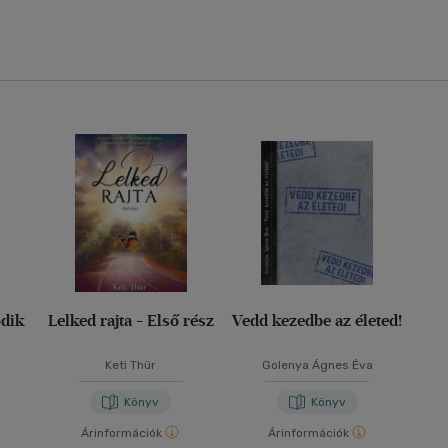
odik
Lelked rajta - Első rész
Vedd kezedbe az életed!
Keti Thür
Golenya Ágnes Éva
Könyv
Könyv
Árinformációk
Árinformációk