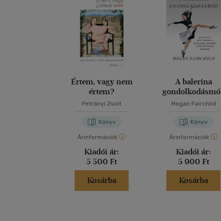
Értem, vagy nem
A balerina
értem?
gondolkodásmó
Petrányi Zsolt
Megan Fairchild
Könyv
Könyv
Árinformációk
Árinformációk
Kiadói ár:
Kiadói ár:
5 500 Ft
5 900 Ft
Kosárba
Kosárba