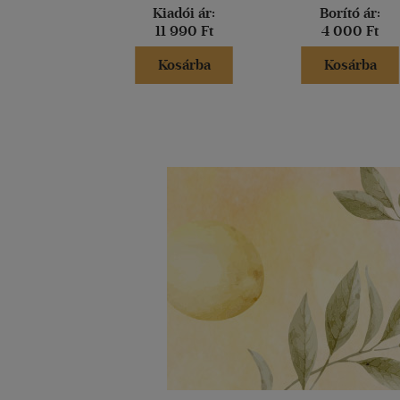
Kiadói ár:
Borító ár:
11 990 Ft
4 000 Ft
Kosárba
Kosárba