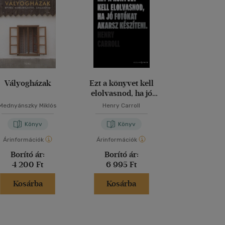
Vályogházak
Ezt a könyvet kell
Harry Potte
elolvasnod, ha jó
varázslatos
fotókat akarsz készíteni
Mednyánszky Miklós
Henry Carroll
Jody Reve
Könyv
Könyv
Kön
Árinformációk
Árinformációk
Árinformáci
Borító ár:
Borító ár:
Kiadói 
4 200 Ft
6 995 Ft
19 999 
Kosárba
Kosárba
Kosár