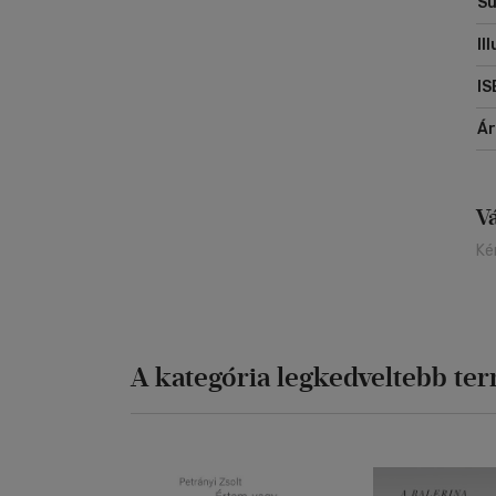
Sú
Il
IS
Á
V
Ké
A kategória legkedveltebb te