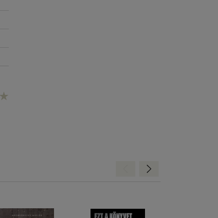
Hátra
Előre