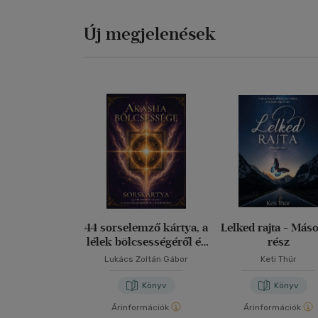
Új megjelenések
44 sorselemző kártya, a
Lelked rajta - Más
lélek bölcsességéről és
rész
a harmóniáról
Lukács Zoltán Gábor
Keti Thür
Könyv
Könyv
Árinformációk
Árinformációk