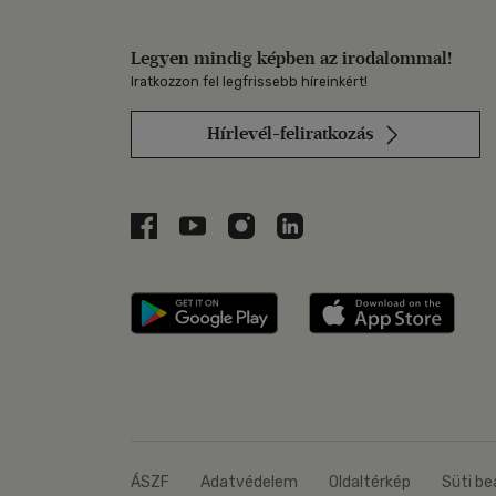
Legyen mindig képben az irodalommal!
Iratkozzon fel legfrissebb híreinkért!
Hírlevél-feliratkozás
Libri a Facebookon
Libri a Youtube-on
Libri az Instagramon
Libri a LinkedInen
Libri applikáció Szerezd m
Libri
ÁSZF
Adatvédelem
Oldaltérkép
Süti be