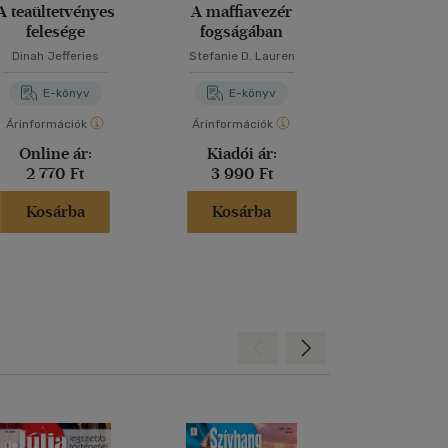
A teaültetvényes
A maffiavezér
A titkok 
felesége
fogságában
Dinah Jefferies
Stefanie D. Lauren
Dan Bro
E-könyv
E-könyv
E-kö
Árinformációk
Árinformációk
Árinformáci
Online ár:
Kiadói ár:
Kiadói 
2 770 Ft
3 990 Ft
5 990 
Kosárba
Kosárba
Kosár
Hátra
Előre