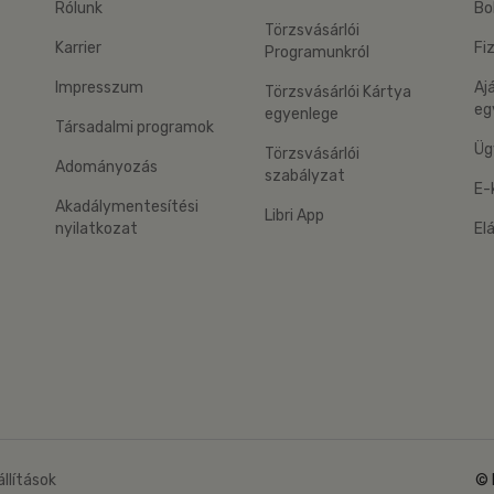
Rólunk
Bo
Törzsvásárlói
Karrier
Fi
Programunkról
Impresszum
Aj
Törzsvásárlói Kártya
eg
egyenlege
Társadalmi programok
Üg
Törzsvásárlói
Adományozás
szabályzat
E-
Akadálymentesítési
Libri App
nyilatkozat
El
eg: Google Play
 applikáció Letölthető az App Store-ból
állítások
© 