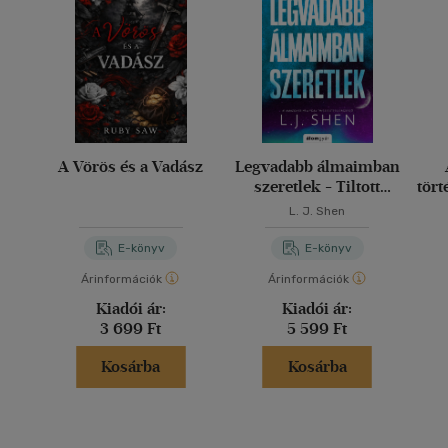
A Vörös és a Vadász
Legvadabb álmaimban
szeretlek - Tiltott
tört
szerelem 2.
ház
L. J. Shen
ne
E-könyv
E-könyv
Árinformációk
Árinformációk
Kiadói ár:
Kiadói ár:
3 699 Ft
5 599 Ft
Kosárba
Kosárba