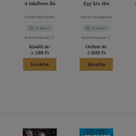
A tökéletes fiú
Egy kis élet
Freida McFadden
Hanya Yanagihara
E-könyv
E-könyv
Árinformációk
Árinformációk
Kiadói ár:
Online ár:
5 599 Ft
5 899 Ft
Kosárba
Kosárba