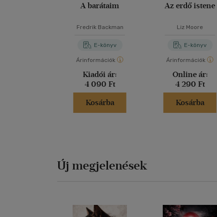
A barátaim
Az erdő istene
Fredrik Backman
Liz Moore
E-könyv
E-könyv
Árinformációk
Árinformációk
Kiadói ár:
Online ár:
4 090 Ft
4 290 Ft
Kosárba
Kosárba
Új megjelenések