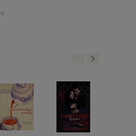
Hátra
Előre