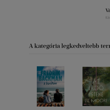
V
Ké
A kategória legkedveltebb te