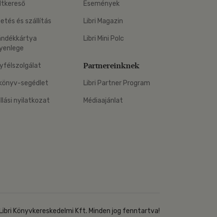
ltkereső
Események
zetés és szállítás
Libri Magazin
ándékkártya
Libri Mini Polc
yenlege
Partnereinknek
yfélszolgálat
könyv-segédlet
Libri Partner Program
állási nyilatkozat
Médiaajánlat
Libri Könyvkereskedelmi Kft. Minden jog fenntartva!