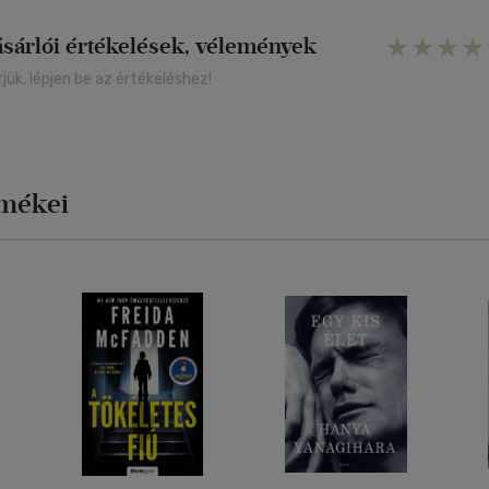
ásárlói értékelések, vélemények
rjük, lépjen be az értékeléshez!
rmékei