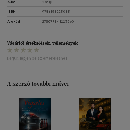
Súly
476 gr
ISBN
9786158225083
Árukód
2780791 / 1223560
Vásárlói értékelések, vélemények
Kérjük, lépjen be az értékeléshez!
A szerző további művei