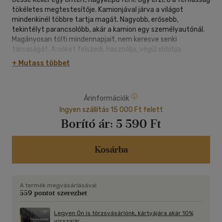
tökéletes megtestesítője. Kamionjával járva a világot
mindenkinél többre tartja magát. Nagyobb, erősebb,
tekintélyt parancsolóbb, akár a kamion egy személyautónál.
Magányosan tölti mindennapjait, nem keresve senki
társaságát. A nőket felszedi, használja, végül eldobja.
Egy nap azonban váratlan dolog történik: Jesse rátalál egy
+ Mutass többet
eszméletlen nőre, akit gondolkodás nélkül megment a biztos
haláltól.
Mi történik, ha a nő magához tér?
Árinformációk
A nő, akinek nincsenek emlékei. A nő, akinek nincs hová
mennie.
Ingyen szállítás 15 000 Ft felett
A nő, aki nem bírja elviselni a férfi önteltségét...
Borító ár:
5 590 Ft
Mi történik, ha visszatérnek az emlékei?
A férfi hajlandó feláldozni nyugodt életét érte, vagy a
könnyebb utat választja?
Kosárba
Elbírnak-e egyszerre a múlt súlyával és a vonzalommal, ami
egymáshoz láncolja őket?
Ne feledd: sosem tudhatod, melyik lesz az a nap, amely
A termék megvásárlásával
sorsfordító eseményeket tartogat számodra...
559 pontot szerezhet
Legyen Ön is törzsvásárlónk, kártyájára akár 10%
visszajár.