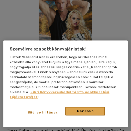
Személyre szabott könyvajánlatok!
Tisztelt Vásárlónk! Annak érdekében, hogy az ízléséhez minél
közelebb álló könyveket tudjunk a figyelmébe ajánlani, arra kérjük,
hogy fogadja el az ehhez szükséges cookie-kat a „Rendben” gomb
megnyomásával. Ennek hiányában weboldalunk csak a weboldal
használata szempontjából legszükségesebb cookie-kat telepíti a
böngészőjébe, de cookie-preferenciáit később is bármikor
módosíthatja a Süti beállítások menüpontban. További részletekért
Kívánságlistához adom
Megosztom
olvassa el a
Libri Könyvkereskedelmi Kft. adatkezelési
tájékoztatóját
!
Rendben
Magánkiadás
|
2024
|
magyar nyelvű
|
puhatáblás,
Süti beállítások
ragasztókötött
|
507 oldal
Jesse Keller egy öntelt, nagyképű férfi. Úgy érzi, ő a férfiasság