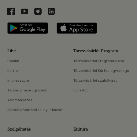
Libri a Facebookon
Libri a Youtube-on
Libri az Instagramon
Libri a LinkedInen
Libri applikáció Szerezd meg: Google P
Libri applikáció 
Libri
Törzsvásárlói Program
Rólunk
Törzsvásárlói Programunkról
Karrier
Törzsvásárlói Kártya egyenlege
Impresszum
Törzsvásárlói szabályzat
Társadalmi programok
Libri App
Adományozás
Akadálymentesítési nyilatkozat
Szolgáltatás
Kultúra