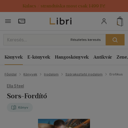
Kulacs / strandtáska most csak 1499 Ft!
Törzsvásárlói Kártya adatai
Részletes keresés
Könyvek
E-könyvek
Hangoskönyvek
Antikvár
Zene,
Főoldal
Könyvek
Irodalom
Szórakoztató irodalom
Erotikus
Ella Steel
Sors-Fordító
Könyv