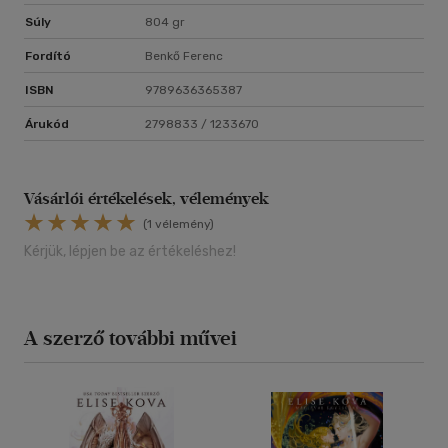
Súly
804 gr
Fordító
Benkő Ferenc
ISBN
9789636365387
Árukód
2798833 / 1233670
Vásárlói értékelések, vélemények
(1 vélemény)
Kérjük, lépjen be az értékeléshez!
A szerző további művei