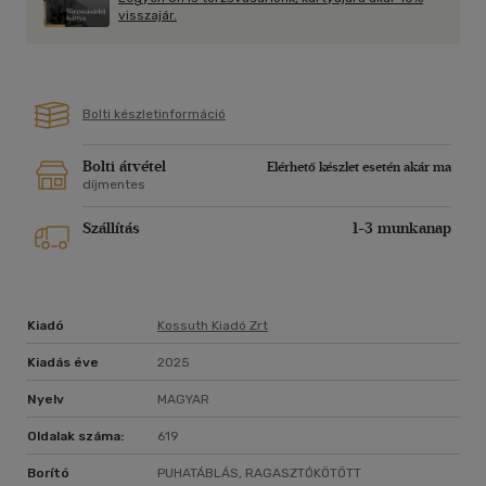
hatalmat - és a szívét? Vagy inkább megtartja magának...?
visszajár.
Bolti készletinformáció
Bolti átvétel
Elérhető készlet esetén akár ma
díjmentes
Szállítás
1-3 munkanap
Kiadó
Kossuth Kiadó Zrt
Kiadás éve
2025
Nyelv
MAGYAR
Oldalak száma:
619
Borító
PUHATÁBLÁS, RAGASZTÓKÖTÖTT