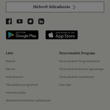
Hírlevél-feliratkozás
Libri a Facebookon
Libri a Youtube-on
Libri az Instagramon
Libri a LinkedInen
Libri applikáció Szerezd meg: Google P
Libri applikáció 
Libri
Törzsvásárlói Program
Rólunk
Törzsvásárlói Programunkról
Karrier
Törzsvásárlói Kártya egyenlege
Impresszum
Törzsvásárlói szabályzat
Társadalmi programok
Libri App
Adományozás
Akadálymentesítési nyilatkozat