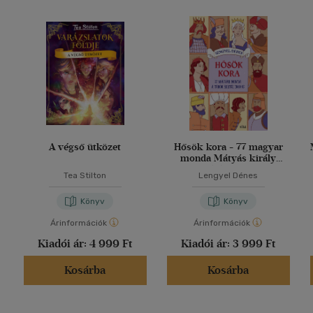
A végső ütközet
Hősök kora - 77 magyar
monda Mátyás király
korától 1848-ig
Tea Stilton
Lengyel Dénes
Könyv
Könyv
Árinformációk
Árinformációk
Kiadói ár:
4 999 Ft
Kiadói ár:
3 999 Ft
Kosárba
Kosárba