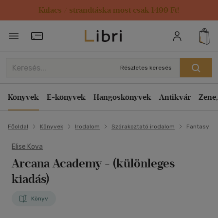
Kulacs / strandtáska most csak 1499 Ft!
Törzsvásárlói Kártya adatai
Részletes keresés
Könyvek
E-könyvek
Hangoskönyvek
Antikvár
Zene,
Főoldal
Könyvek
Irodalom
Szórakoztató irodalom
Fantasy
Elise Kova
Arcana Academy
- (különleges
kiadás)
Könyv