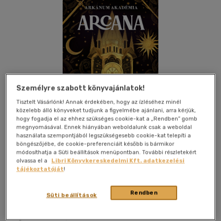
Személyre szabott könyvajánlatok!
Tisztelt Vásárlónk! Annak érdekében, hogy az ízléséhez minél
közelebb álló könyveket tudjunk a figyelmébe ajánlani, arra kérjük,
hogy fogadja el az ehhez szükséges cookie-kat a „Rendben” gomb
megnyomásával. Ennek hiányában weboldalunk csak a weboldal
használata szempontjából legszükségesebb cookie-kat telepíti a
böngészőjébe, de cookie-preferenciáit később is bármikor
módosíthatja a Süti beállítások menüpontban. További részletekért
olvassa el a
Libri Könyvkereskedelmi Kft. adatkezelési
Beleolvasok
Kívánságlistához adom
Megosztom
tájékoztatóját
!
(1 vélemény)
Rendben
Süti beállítások
Kossuth Kiadó Zrt
|
2025
|
magyar nyelvű
|
puhatáblás,
ragasztókötött
|
619 oldal