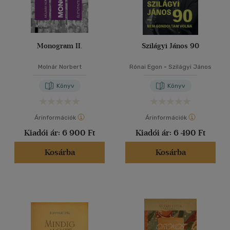
Monogram II.
Szilágyi János 90
Molnár Norbert
Rónai Egon
-
Szilágyi János
Könyv
Könyv
Árinformációk
Árinformációk
Kiadói ár:
6 900 Ft
Kiadói ár:
6 490 Ft
Kosárba
Kosárba