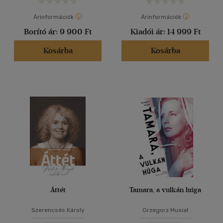
Árinformációk
Árinformációk
Borító ár:
9 900 Ft
Kiadói ár:
14 999 Ft
Kosárba
Kosárba
Áttét
Tamara, a vulkán húga
Szerencsés Károly
Grzegorz Musiał