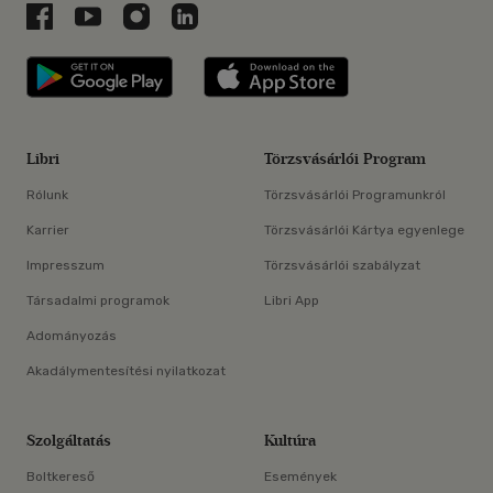
Libri a Facebookon
Libri a Youtube-on
Libri az Instagramon
Libri a LinkedInen
Libri applikáció Szerezd meg: Google P
Libri applikáció 
Libri
Törzsvásárlói Program
Rólunk
Törzsvásárlói Programunkról
Karrier
Törzsvásárlói Kártya egyenlege
Impresszum
Törzsvásárlói szabályzat
Társadalmi programok
Libri App
Adományozás
Akadálymentesítési nyilatkozat
Szolgáltatás
Kultúra
Boltkereső
Események