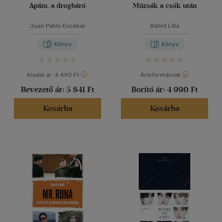
Apám, a drogbáró
Múzsák a csók után
Juan Pablo Escobar
Bálint Lilla
Könyv
Könyv
Kiadói ár:
6 490 Ft
Árinformációk
Bevezető ár:
5 841 Ft
Borító ár:
4 990 Ft
Kosárba
Kosárba