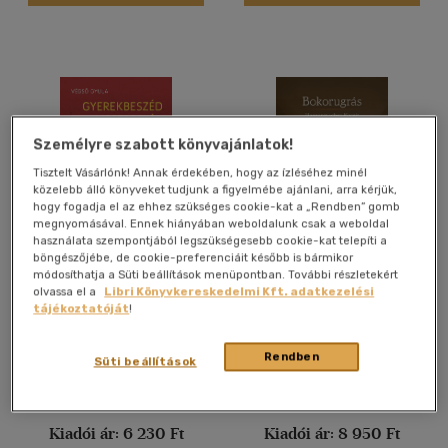
Magyar
(557)
Angol
(55)
Német
(3)
Török
(1)
Személyre szabott könyvajánlatok!
Tisztelt Vásárlónk! Annak érdekében, hogy az ízléséhez minél
Vélemény szerint
közelebb álló könyveket tudjunk a figyelmébe ajánlani, arra kérjük,
hogy fogadja el az ehhez szükséges cookie-kat a „Rendben” gomb
(117)
megnyomásával. Ennek hiányában weboldalunk csak a weboldal
használata szempontjából legszükségesebb cookie-kat telepíti a
(68)
böngészőjébe, de cookie-preferenciáit később is bármikor
Gyerekbeszéd -
Bokorugrás
módosíthatja a Süti beállítások menüpontban. További részletekért
(12)
mesebeszéd
olvassa el a
Libri Könyvkereskedelmi Kft. adatkezelési
Végső Gyula
Zsolt Erőss (Szerk.)
-
Szuromi
(5)
tájékoztatóját
!
Rita
(5)
Könyv
Könyv
Rendben
Süti beállítások
(410)
Árinformációk
Árinformációk
Kiadói ár:
6 230 Ft
Kiadói ár:
8 950 Ft
Alkalmaz