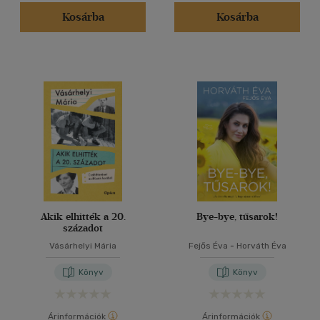
Kosárba
Kosárba
Akik elhitték a 20.
Bye-bye, tűsarok!
századot
Vásárhelyi Mária
Fejős Éva
-
Horváth Éva
Könyv
Könyv
Árinformációk
Árinformációk