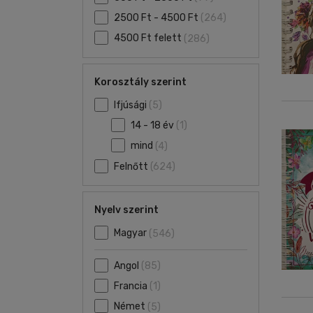
2500 Ft - 4500 Ft
(264)
4500 Ft felett
(286)
Korosztály szerint
Ifjúsági
(5)
14 - 18 év
(1)
mind
(4)
Felnőtt
(624)
Nyelv szerint
Magyar
(546)
Angol
(85)
Francia
(1)
Német
(5)