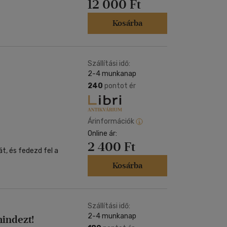
12 000 Ft
Kosárba
Szállítási idő:
2-4 munkanap
240
pontot ér
Árinformációk
Online ár:
2 400 Ft
t, és fedezd fel a
Kosárba
Szállítási idő:
2-4 munkanap
indezt!