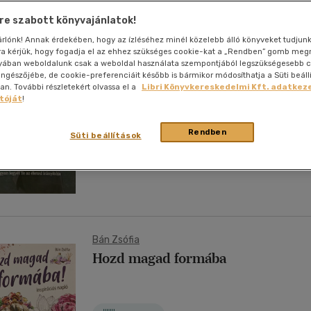
nyelvű
Egyéb áru,
jaink, bulvár, politika
jaink, bulvár, politika
jaink, bulvár, politika
Sport, természetjárás
Ismeretterjesztő
Hangzóanyag
Történelem
Szatíra
Tudomány és Természet
Térkép
Térkép
Történele
e szabott könyvajánlatok!
szolgáltatás
Pénz, gazdaság, üzleti élet
lvkönyv, szótár, idegen nyelvű
lvkönyv, szótár, idegen nyelvű
tár
Számítástechnika, internet
Játékfilm
Papír, írószer
Tudomány és Természet
Színház
Utazás
Történelem
Naptár
Tudomány 
sárlónk! Annak érdekében, hogy az ízléséhez minél közelebb álló könyveket tudjun
E-hangoskön
Takács Dániel
Sport, természetjárás
rra kérjük, hogy fogadja el az ehhez szükséges cookie-kat a „Rendben” gomb me
Kaland
Természetfilm
Kártya
Utazás
Az iránytű
yában weboldalunk csak a weboldal használata szempontjából legszükségesebb c
Társasjátéko
böngészőjébe, de cookie-preferenciáit később is bármikor módosíthatja a Süti beáll
Kötelező
Thriller,Pszicho-
. További részletekért olvassa el a
Libri Könyvkereskedelmi Kft. adatkeze
Kreatív játék
olvasmányok-
thriller
tóját
!
filmfeld.
Történelmi
Antikvár
Krimi
Rendben
Tv-sorozatok
Süti beállítások
0
| Personal Success Kft. | 2024
Misztikus
Bán Zsófia
Hozd magad formába