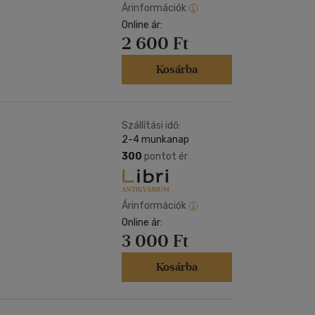
Árinformációk
Online ár:
2 600 Ft
Kosárba
Szállítási idő:
2-4 munkanap
300
pontot ér
Árinformációk
Online ár:
3 000 Ft
Kosárba