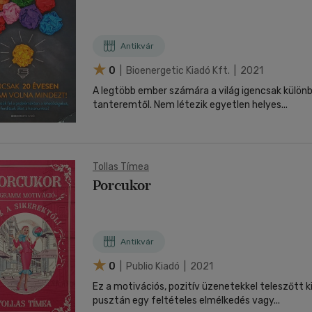
Antikvár
0
| Bioenergetic Kiadó Kft. | 2021
A legtöbb ember számára a világ igencsak külön
tanteremtől. Nem létezik egyetlen helyes...
Tollas Tímea
Porcukor
Antikvár
0
| Publio Kiadó | 2021
Ez a motivációs, pozitív üzenetekkel teleszőtt 
pusztán egy feltételes elmélkedés vagy...