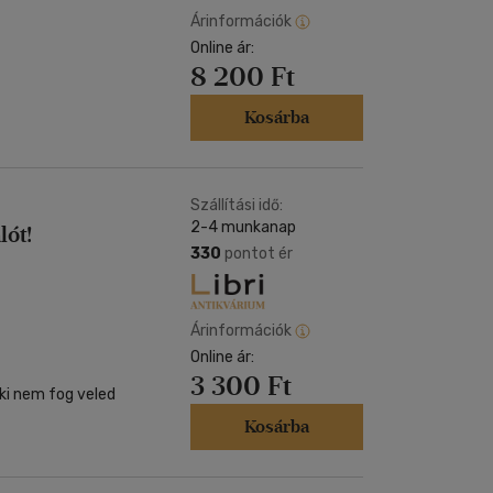
Árinformációk
Online ár:
8 200 Ft
Kosárba
Szállítási idő:
2-4 munkanap
lót!
330
pontot ér
Árinformációk
Online ár:
3 300 Ft
ki nem fog veled
Kosárba