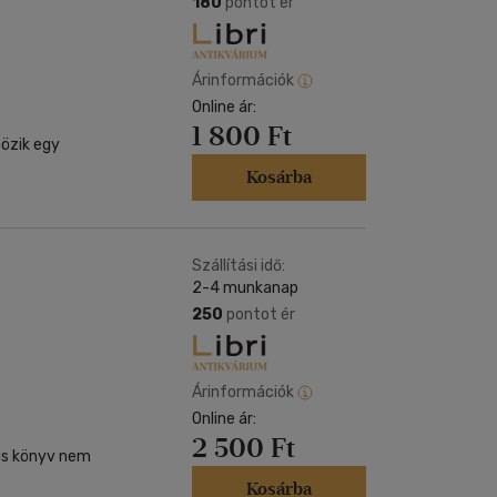
180
pontot ér
Árinformációk
Online ár:
1 800 Ft
bözik egy
Kosárba
Szállítási idő:
2-4 munkanap
250
pontot ér
Árinformációk
Online ár:
2 500 Ft
kis könyv nem
Kosárba