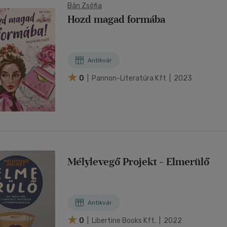
Bán Zsófia
Hozd magad formába
Antikvár
0
| Pannon-Literatúra Kft | 2023
Mélylevegő Projekt - Elmerülő
Antikvár
0
| Libertine Books Kft. | 2022