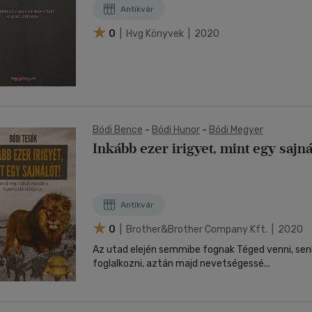
Antikvár
0
| Hvg Könyvek | 2020
Bódi Bence
-
Bódi Hunor
-
Bódi Megyer
Inkább ezer irigyet, mint egy sajná
Antikvár
0
| Brother&brother Company Kft. | 2020
Az utad elején semmibe fognak Téged venni, sen
foglalkozni, aztán majd nevetségessé...