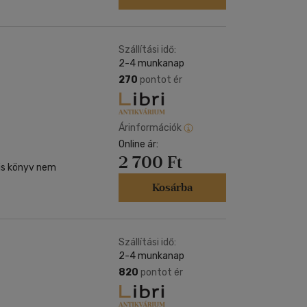
Szállítási idő:
2-4 munkanap
270
pontot ér
Árinformációk
Online ár:
2 700 Ft
kis könyv nem
Kosárba
Szállítási idő:
2-4 munkanap
820
pontot ér