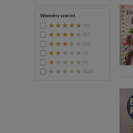
Vélemény szerint
(90)
(87)
(23)
(3)
(9)
(425)