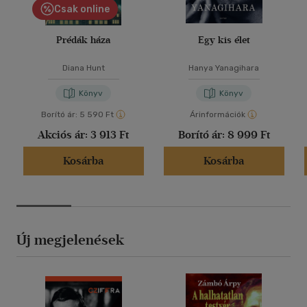
Csak online
Prédák háza
Egy kis élet
Diana Hunt
Hanya Yanagihara
Könyv
Könyv
Borító ár:
5 590 Ft
Árinformációk
Akciós ár:
3 913 Ft
Borító ár:
8 999 Ft
Kosárba
Kosárba
Új megjelenések