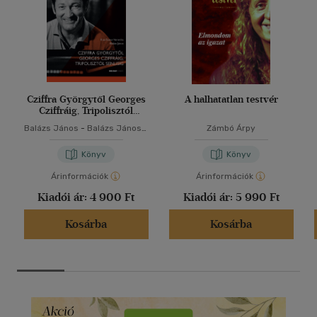
Cziffra Györgytől Georges
A halhatatlan testvér
Cziffráig, Tripolisztól
Senlisig
Balázs János
-
Balázs János
-
Zámbó Árpy
Kiss Eszter Veronika
Könyv
Könyv
Árinformációk
Árinformációk
Kiadói ár:
4 900 Ft
Kiadói ár:
5 990 Ft
Kosárba
Kosárba