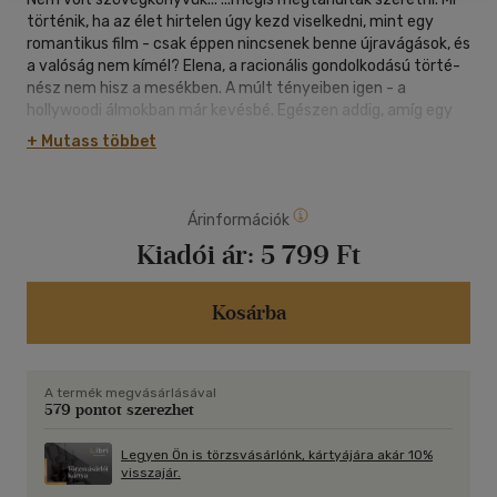
történik, ha az élet hirtelen úgy kezd visel­kedni, mint egy
romantikus film - csak éppen nincsenek benne újravágások, és
a valóság nem kímél? Elena, a racionális gondolkodású törté­
nész nem hisz a mesékben. A múlt tényeiben igen - a
hollywoodi álmokban már kevésbé. Egészen addig, amíg egy
véletlen pillanatban össze nem találkozik Lucas Stormmal, a
+ Mutass többet
világsztárral, aki nemcsak a vásznon képes elhitetni a
szerelmet. Ami köztük születik, nem tökéletes. Nem kiszá­
mítható. És főleg nem biztonságos. Ez a történet nem a
Árinformációk
hírnévről szól. Nem is a tündérmesékről. Hanem arról, milyen,
amikor két ember talál­kozik - és a valóság erősebb, mint
Kiadói ár:
5 799 Ft
bármilyen forgatókönyv.
Kosárba
A termék megvásárlásával
579 pontot szerezhet
Legyen Ön is törzsvásárlónk, kártyájára akár 10%
visszajár.