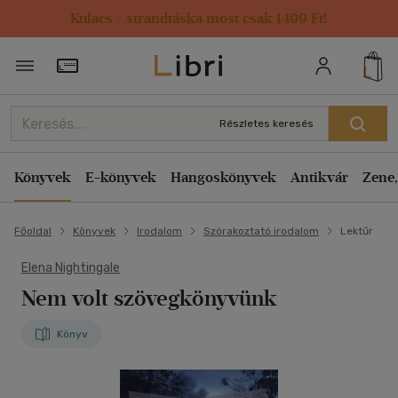
Kulacs / strandtáska most csak 1499 Ft!
Törzsvásárlói Kártya adatai
Részletes keresés
Könyvek
E-könyvek
Hangoskönyvek
Antikvár
Zene,
Főoldal
Könyvek
Irodalom
Szórakoztató irodalom
Lektűr
Elena Nightingale
Nem volt szövegkönyvünk
Könyv