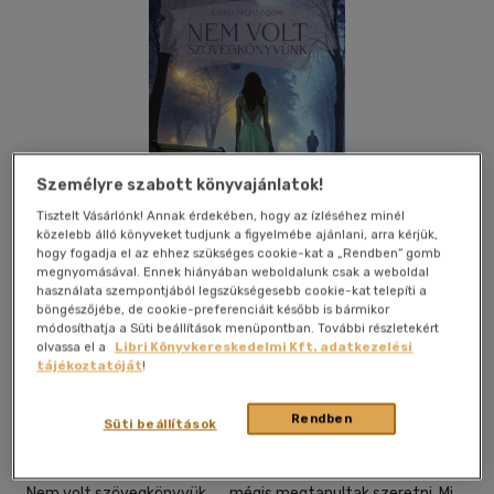
Személyre szabott könyvajánlatok!
Tisztelt Vásárlónk! Annak érdekében, hogy az ízléséhez minél
közelebb álló könyveket tudjunk a figyelmébe ajánlani, arra kérjük,
hogy fogadja el az ehhez szükséges cookie-kat a „Rendben” gomb
megnyomásával. Ennek hiányában weboldalunk csak a weboldal
használata szempontjából legszükségesebb cookie-kat telepíti a
böngészőjébe, de cookie-preferenciáit később is bármikor
módosíthatja a Süti beállítások menüpontban. További részletekért
Kívánságlistához adom
Megosztom
olvassa el a
Libri Könyvkereskedelmi Kft. adatkezelési
tájékoztatóját
!
Rendben
Publio Kiadó
|
2026
|
magyar nyelvű
|
puhatáblás,
Süti beállítások
ragasztókötött
|
418 oldal
Nem volt szövegkönyvük... ...mégis megtanultak szeretni. Mi