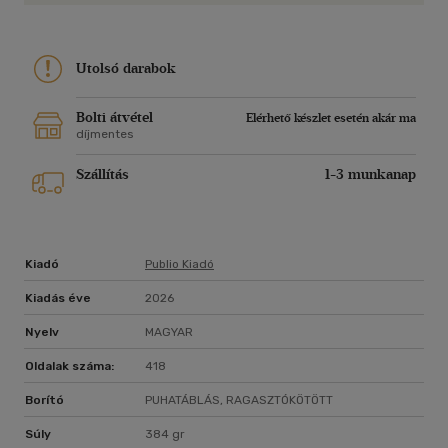
Utolsó darabok
Bolti átvétel
Elérhető készlet esetén akár ma
díjmentes
Szállítás
1-3 munkanap
Kiadó
Publio Kiadó
Kiadás éve
2026
Nyelv
MAGYAR
Oldalak száma:
418
Borító
PUHATÁBLÁS, RAGASZTÓKÖTÖTT
Súly
384 gr