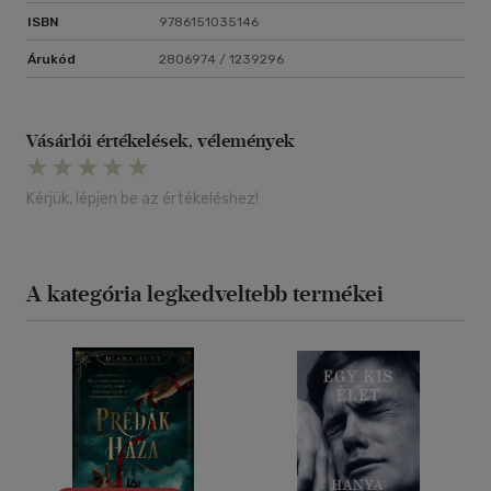
ISBN
9786151035146
Árukód
2806974 / 1239296
Vásárlói értékelések, vélemények
Kérjük, lépjen be az értékeléshez!
A kategória legkedveltebb termékei