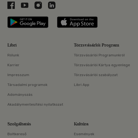
Libri a Facebookon
Libri a Youtube-on
Libri az Instagramon
Libri a LinkedInen
Libri applikáció Szerezd meg: Google P
Libri applikáció 
Libri
Törzsvásárlói Program
Rólunk
Törzsvásárlói Programunkról
Karrier
Törzsvásárlói Kártya egyenlege
Impresszum
Törzsvásárlói szabályzat
Társadalmi programok
Libri App
Adományozás
Akadálymentesítési nyilatkozat
Szolgáltatás
Kultúra
Boltkereső
Események