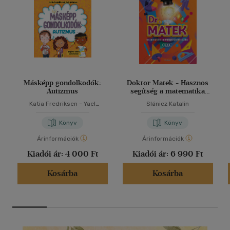
Másképp gondolkodók:
Doktor Matek - Hasznos
Autizmus
segítség a matematika
tanulásához
Katia Fredriksen
-
Yael
Slánicz Katalin
Rothman
Könyv
Könyv
Árinformációk
Árinformációk
Kiadói ár:
4 000 Ft
Kiadói ár:
6 990 Ft
Kosárba
Kosárba