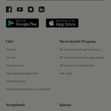
Libri a Facebookon
Libri a Youtube-on
Libri az Instagramon
Libri a LinkedInen
Libri applikáció Szerezd meg: Google P
Libri applikáció 
Libri
Törzsvásárlói Program
Rólunk
Törzsvásárlói Programunkról
Karrier
Törzsvásárlói Kártya egyenlege
Impresszum
Törzsvásárlói szabályzat
Társadalmi programok
Libri App
Adományozás
Akadálymentesítési nyilatkozat
Szolgáltatás
Kultúra