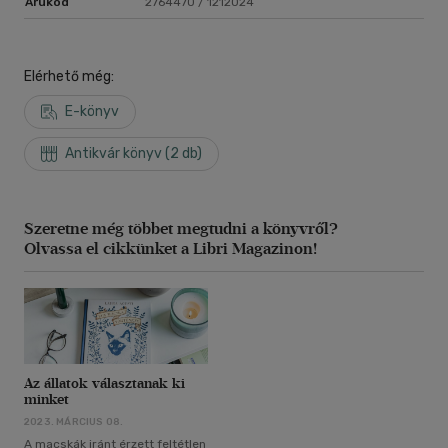
Árukód
2764470 / 1212024
Elérhető még:
E-könyv
Antikvár könyv (2 db)
Szeretne még többet megtudni a könyvről?
Olvassa el cikkünket a Libri Magazinon!
Az állatok választanak ki
minket
2023. MÁRCIUS 08.
A macskák iránt érzett feltétlen