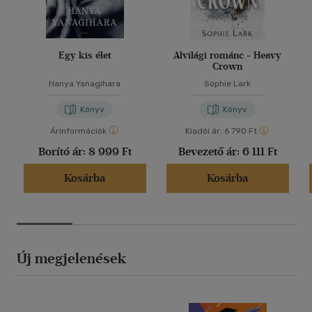
Egy kis élet
Alvilági románc - Heavy
Crown
Hanya Yanagihara
Sophie Lark
Könyv
Könyv
Árinformációk
Kiadói ár:
6 790 Ft
Borító ár:
8 999 Ft
Bevezető ár:
6 111 Ft
Kosárba
Kosárba
Új megjelenések