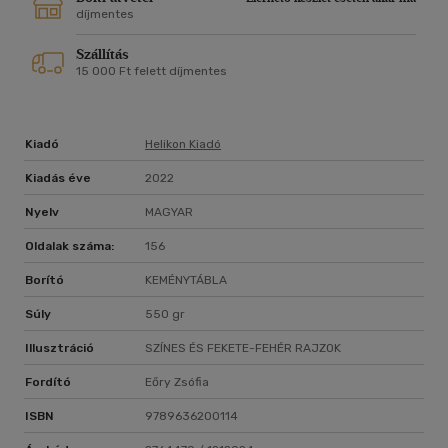
miért ihlettek meg annyi művészt az ókori Egyiptomtól
díjmentes
kezdve a modern festészetig, hasznos tanácsokkal szolgál a
Szállítás
macskatartásról, és azt is megtudhatjuk, miként dolgozható
15 000 Ft felett díjmentes
fel szeretett állatunk elvesztése.
Kötelező olvasmány a macskák szerelmeseinek.
Kiadó
Helikon Kiadó
Kiadás éve
2022
Nyelv
MAGYAR
Oldalak száma:
156
Borító
KEMÉNYTÁBLA
Súly
550 gr
Illusztráció
SZÍNES ÉS FEKETE-FEHÉR RAJZOK
Fordító
Eőry Zsófia
ISBN
9789636200114