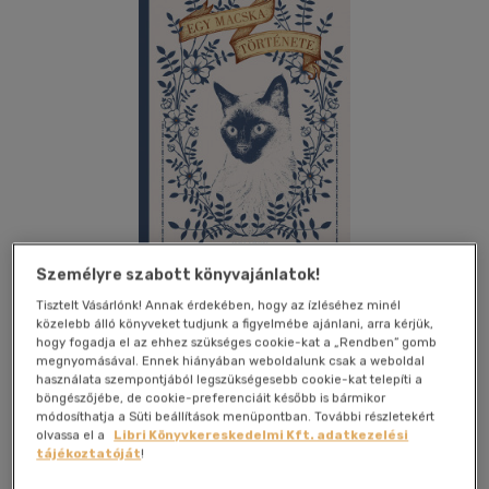
Személyre szabott könyvajánlatok!
Tisztelt Vásárlónk! Annak érdekében, hogy az ízléséhez minél
közelebb álló könyveket tudjunk a figyelmébe ajánlani, arra kérjük,
Kívánságlistához adom
Megosztom
hogy fogadja el az ehhez szükséges cookie-kat a „Rendben” gomb
megnyomásával. Ennek hiányában weboldalunk csak a weboldal
használata szempontjából legszükségesebb cookie-kat telepíti a
(1 vélemény)
böngészőjébe, de cookie-preferenciáit később is bármikor
módosíthatja a Süti beállítások menüpontban. További részletekért
Helikon Kiadó
|
2022
|
magyar nyelvű
|
keménytábla
|
156
olvassa el a
Libri Könyvkereskedelmi Kft. adatkezelési
oldal
tájékoztatóját
!