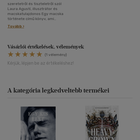
szeretetről és tiszteletről szól
Laura Agustí, illusztrátor és
macskatulajdonos Egy macska
története című könyv, ami
egyszerre önéletrajz és grafikai
Tovább ›
esszé. Megható, kedves,
humoros olvasmány, minden
állatbarátnak érdemes
fellapoznia.
Vásárlói értékelések, vélemények
(1 vélemény)
Kérjük, lépjen be az értékeléshez!
A kategória legkedveltebb termékei