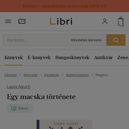
Kulacs / strandtáska most csak 1499 Ft!
Törzsvásárlói Kártya adatai
Részletes keresés
Könyvek
E-könyvek
Hangoskönyvek
Antikvár
Zene,
Főoldal
Könyvek
Irodalom
Szépirodalom
Regény
Laura Agustí
Egy macska története
Könyv