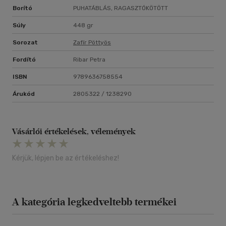
Borító
PUHATÁBLÁS, RAGASZTÓKÖTÖTT
Súly
448 gr
Sorozat
Zafír Pöttyös
Fordító
Ribar Petra
ISBN
9789636758554
Árukód
2805322 / 1238290
Vásárlói értékelések, vélemények
Kérjük, lépjen be az értékeléshez!
A kategória legkedveltebb termékei