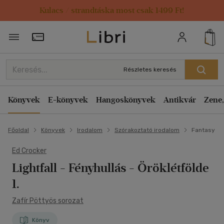
Kulacs / strandtáska most csak 1499 Ft!
Törzsvásárlói Kártya adatai
Részletes keresés
Könyvek
E-könyvek
Hangoskönyvek
Antikvár
Zene,
Főoldal
Könyvek
Irodalom
Szórakoztató irodalom
Fantasy
Ed Crocker
Lightfall - Fényhullás
- Öröklétfölde
1.
Zafír Pöttyös sorozat
Könyv