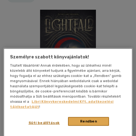
Személyre szabott könyvajánlatok!
Tisztelt Vásárlónk! Annak érdekében, hogy az ízléséhez minél
közelebb álló könyveket tudjunk a figyelmébe ajánlani, arra kérjük,
hogy fogadja el az ehhez szükséges cookie-kat a „Rendben” gomb
megnyomásával. Ennek hiányában weboldalunk csak a weboldal
használata szempontjából legszükségesebb cookie-kat telepíti a
böngészőjébe, de cookie-preferenciáit később is bármikor
módosíthatja a Süti beállítások menüpontban. További részletekért
olvassa el a
Libri Könyvkereskedelmi Kft. adatkezelési
tájékoztatóját
!
Kívánságlistához adom
Megosztom
Rendben
Süti beállítások
Könyvmolyképző Kiadó Kft.
|
2026
|
magyar nyelvű