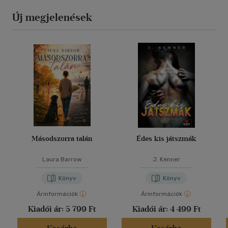
Új megjelenések
Másodszorra talán
Édes kis játszmák
Laura Barrow
J. Kenner
Könyv
Könyv
Árinformációk
Árinformációk
Kiadói ár:
5 799 Ft
Kiadói ár:
4 499 Ft