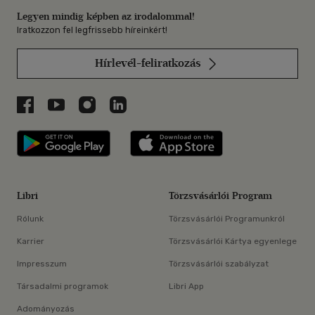
Legyen mindig képben az irodalommal!
Iratkozzon fel legfrissebb híreinkért!
Hírlevél-feliratkozás
Libri a Facebookon
Libri a Youtube-on
Libri az Instagramon
Libri a LinkedInen
Libri applikáció Szerezd meg: Google P
Libri applikáció 
Libri
Törzsvásárlói Program
Rólunk
Törzsvásárlói Programunkról
Karrier
Törzsvásárlói Kártya egyenlege
Impresszum
Törzsvásárlói szabályzat
Társadalmi programok
Libri App
Adományozás