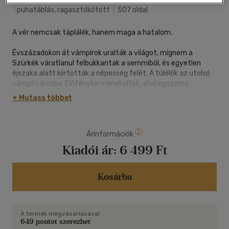
|
puhatáblás, ragasztókötött
|
507 oldal
A vér nemcsak táplálék, hanem maga a hatalom.
Évszázadokon át vámpírok uralták a világot, mígnem a
Szürkék váratlanul felbukkantak a semmiből, és egyetlen
éjszaka alatt kiirtották a népesség felét. A túlélők az utolsó
vámpírvárosba, Előfénybe menekültek, ahol egyszerű
szabályok szerint élték tovább az életüket. A szegények csak
+ Mutass többet
gyenge vért fogyaszthattak. A nemesek a legjobbat kapták.
És soha, semmilyen körülmények között nem hagyhatták el a
várost.
Árinformációk
Sam a palotában szolgál, elege van a szabályokból és az
Kiadói ár:
6 499 Ft
Urakból, akiknek éjjeliedényét súrolja. Amikor a város Elöljáró
Urának át meggyilkolják, és Sam rábukkan az ezzel
kapcsolatos egyetlen nyomra, megragadja a lehetőséget,
Kosárba
hogy zsarolással feljebb kerüljön a társadalmi ranglétrán, és
így jobb vérhez jusson. Beáll a Vérszívók csoportjába, ahol
lázadó szobalányok szövetkeznek a legkegyetlenebb Urak
A termék megvásárlásával
ellen. Hamarosan szövetséget köt egy varázslóval, akinek
649 pontot szerezhet
éles elméje pótolja mágikus hiányosságait, valamint egy