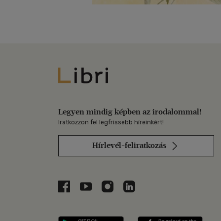
Libri
Legyen mindig képben az irodalommal!
Iratkozzon fel legfrissebb híreinkért!
Hírlevél-feliratkozás
Libri a Facebookon
Libri a Youtube-on
Libri az Instagramon
Libri a LinkedInen