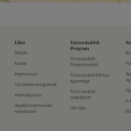
Libri
Törzsvásárlói
Sz
Program
Rólunk
Bo
Törzsvásárlói
Karrier
Fi
Programunkról
Impresszum
Aj
Törzsvásárlói Kártya
eg
egyenlege
Társadalmi programok
Üg
Törzsvásárlói
Adományozás
szabályzat
E-
Akadálymentesítési
Libri App
nyilatkozat
El