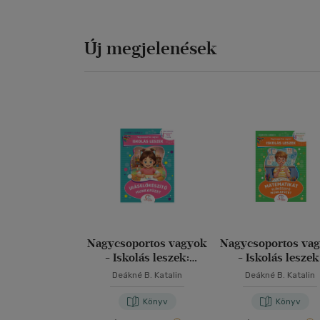
Új megjelenések
Nagycsoportos vagyok
Nagycsoportos va
- Iskolás leszek:
- Iskolás leszek
Íráselőkészítő
Matematikát előkés
Deákné B. Katalin
Deákné B. Katalin
munkafüzet
munkafüzet
Könyv
Könyv