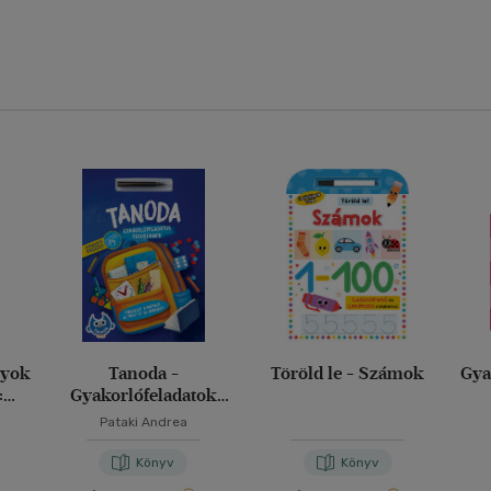
gyok
Tanoda -
Töröld le - Számok
Gya
:
Gyakorlófeladatok
zítő
elsősöknek
Pataki Andrea
Könyv
Könyv