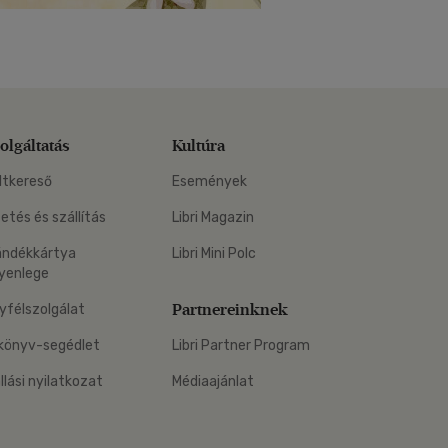
olgáltatás
Kultúra
ltkereső
Események
zetés és szállítás
Libri Magazin
ándékkártya
Libri Mini Polc
yenlege
Partnereinknek
yfélszolgálat
könyv-segédlet
Libri Partner Program
állási nyilatkozat
Médiaajánlat