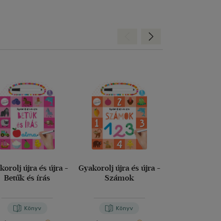
Hátra
Előre
korolj újra és újra -
Gyakorolj újra és újra -
Tanoda
Betűk és írás
Számok
Gyakorlófel
másodikos
Könyv
Könyv
Kön