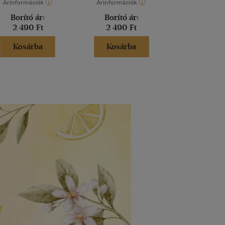
Árinformációk
Árinformációk
Árinformáci
Borító ár:
Borító ár:
Borító 
2 490 Ft
2 490 Ft
2 990 
Kosárba
Kosárba
Kosár