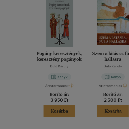
Pogány keresztények,
Szem a látásra, fü
keresztény pogányok
hallásra
Duló Károly
Duló Károly
Könyv
Könyv
Árinformációk
Árinformációk
Borító ár:
Borító ár:
3 950 Ft
2 500 Ft
Kosárba
Kosárba