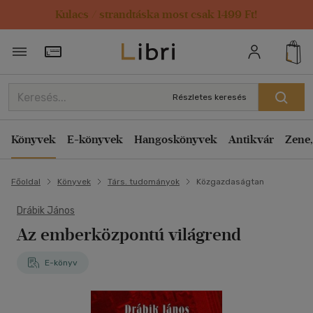
Kulacs / strandtáska most csak 1499 Ft!
Törzsvásárlói Kártya adatai
Részletes keresés
Könyvek
E-könyvek
Hangoskönyvek
Antikvár
Zene,
Főoldal
Könyvek
Társ. tudományok
Közgazdaságtan
Drábik János
Az emberközpontú világrend
E-könyv