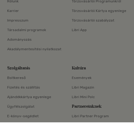
Rólunk
Törzsvásárlói Programunkról
Karrier
Törzsvásárlói Kártya egyenlege
Impresszum
Törzsvásárlói szabályzat
Társadalmi programok
Libri App
Adományozás
Akadálymentesítési nyilatkozat
Szolgáltatás
Kultúra
Boltkereső
Események
Fizetés és szállítás
Libri Magazin
Ajándékkártya egyenlege
Libri Mini Polc
Partnereinknek
Ügyfélszolgálat
E-könyv-segédlet
Libri Partner Program
×
Elállási nyilatkozat
Médiaajánlat