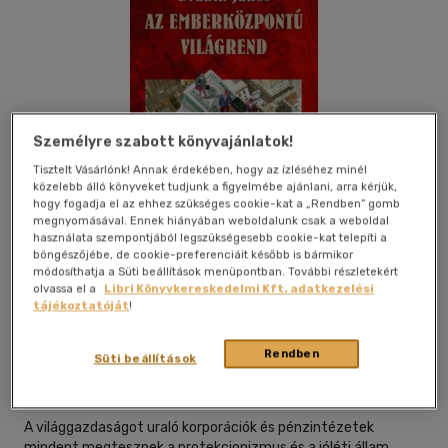
Személyre szabott könyvajánlatok!
Tisztelt Vásárlónk! Annak érdekében, hogy az ízléséhez minél
közelebb álló könyveket tudjunk a figyelmébe ajánlani, arra kérjük,
hogy fogadja el az ehhez szükséges cookie-kat a „Rendben” gomb
megnyomásával. Ennek hiányában weboldalunk csak a weboldal
használata szempontjából legszükségesebb cookie-kat telepíti a
böngészőjébe, de cookie-preferenciáit később is bármikor
módosíthatja a Süti beállítások menüpontban. További részletekért
olvassa el a
Libri Könyvkereskedelmi Kft. adatkezelési
tájékoztatóját
!
Beleolvasok
Kívánságlistához adom
Megosztom
Rendben
Süti beállítások
Gold Book Kiadó
|
2014
|
magyar nyelvű
A világgazdaságot uraló korporációk és pénzintézetek
mindent megtesznek a protekcionizmus és a jóléti állam