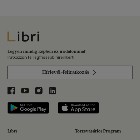
Libri
Legyen mindig képben az irodalommal!
Iratkozzon fel legfrissebb híreinkért!
Hírlevél-feliratkozás
Libri a Facebookon
Libri a Youtube-on
Libri az Instagramon
Libri a LinkedInen
Libri applikáció Szerezd meg: Google P
Libri applikáció 
Libri
Törzsvásárlói Program