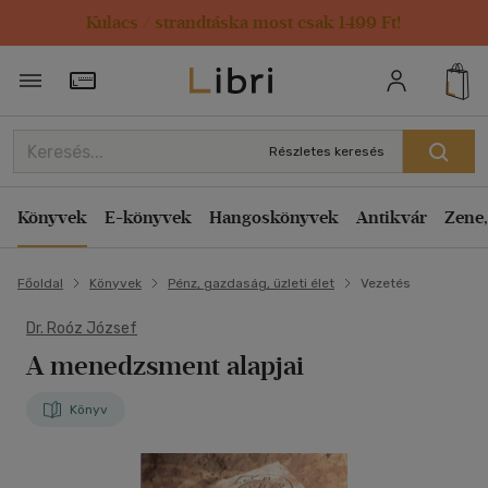
Kulacs / strandtáska most csak 1499 Ft!
Törzsvásárlói Kártya adatai
Részletes keresés
Könyvek
E-könyvek
Hangoskönyvek
Antikvár
Zene,
Főoldal
Könyvek
Pénz, gazdaság, üzleti élet
Vezetés
Dr. Roóz József
A menedzsment alapjai
Könyv