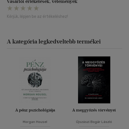
Vásárlói értékelések, vélemények
Kérjük, lépjen be az értékeléshez!
A kategória legkedveltebb termékei
A pénz pszichológiája
A meggyőzés törvényei
Morgan Housel
Újszászi Bogár László