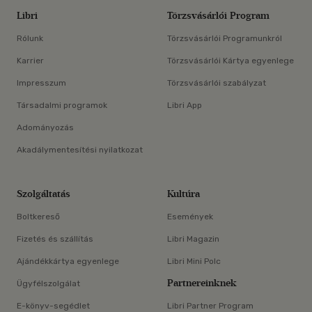
Libri
Törzsvásárlói Program
Rólunk
Törzsvásárlói Programunkról
Karrier
Törzsvásárlói Kártya egyenlege
Impresszum
Törzsvásárlói szabályzat
Társadalmi programok
Libri App
Adományozás
Akadálymentesítési nyilatkozat
Szolgáltatás
Kultúra
Boltkereső
Események
Fizetés és szállítás
Libri Magazin
Ajándékkártya egyenlege
Libri Mini Polc
Partnereinknek
Ügyfélszolgálat
E-könyv-segédlet
Libri Partner Program