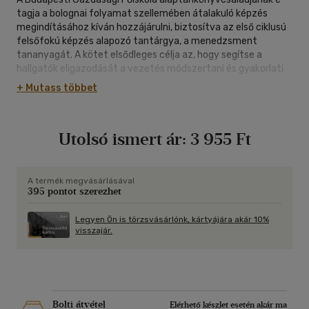
tagja a bolognai folyamat szellemében átalakuló képzés
megindításához kíván hozzájárulni, biztosítva az első ciklusú
felsőfokú képzés alapozó tantárgya, a menedzsment
tananyagát. A kötet elsődleges célja az, hogy segítse a
hallgatók eligazodását a vezetés módszertani és gyakorlati
kérdéseiben, amelyekkel a munka világában szembesülhetnek
+ Mutass többet
- akár mint beosztottak, akár mint leendő vezetők. A mű
ismerteti a menedzsment szerepét és feladatait, a
különböző szervezeti rendszereket, a jellemző vezetési
Utolsó ismert ár:
3 955 Ft
stílusokat és a vezető legfontosabb képességeit. Kifejti a
stratégiai menedzsment és a vezetői kommunikáció
lényegét, a problémamegoldás és a döntéshozatal
folyamatát. Tárgyalja a menedzsment és a környezet
A termék megvásárlásával
395 pontot szerezhet
egymásra hatását, külön fejezetet szentelve a globalizáció
kihívásaira adható menedzsmentválaszoknak. A függelékben
található feladatok és esettanulmányok elősegítik az
Legyen Ön is törzsvásárlónk, kártyájára akár 10%
visszajár.
ismeretanyagban való alaposabb elmélyülést.
Bolti átvétel
Elérhető készlet esetén akár ma