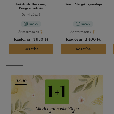
Futakiak Békésen,
Szent Margit legendája
Pongráczok és
Zlehovszkyak
Dányi László
Békéscsabán
Könyv
Könyv
Árinformációk
Árinformációk
Kiadói ár:
4 950 Ft
Kiadói ár:
2 400 Ft
Kosárba
Kosárba