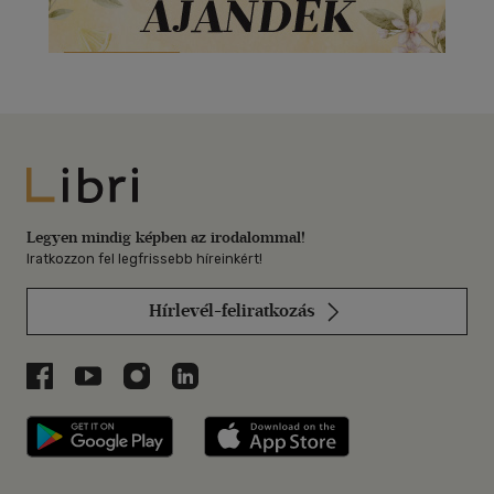
Libri
Legyen mindig képben az irodalommal!
Iratkozzon fel legfrissebb híreinkért!
Hírlevél-feliratkozás
Libri a Facebookon
Libri a Youtube-on
Libri az Instagramon
Libri a LinkedInen
Libri applikáció Szerezd meg: Google P
Libri applikáció 