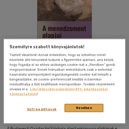
Személyre szabott könyvajánlatok!
Tisztelt Vásárlónk! Annak érdekében, hogy az ízléséhez minél
közelebb álló könyveket tudjunk a figyelmébe ajánlani, arra kérjük,
hogy fogadja el az ehhez szükséges cookie-kat a „Rendben” gomb
megnyomásával. Ennek hiányában weboldalunk csak a weboldal
használata szempontjából legszükségesebb cookie-kat telepíti a
böngészőjébe, de cookie-preferenciáit később is bármikor
módosíthatja a Süti beállítások menüpontban. További részletekért
olvassa el a
Libri Könyvkereskedelmi Kft. adatkezelési
Kívánságlistához adom
Megosztom
tájékoztatóját
!
Rendben
Süti beállítások
Perfekt Zrt
|
2006
|
magyar nyelvű
|
cérnafűzött,
keménytáblás
|
352 oldal
A Budapesti Gazdasági Főiskola alaptankönyvcsaládjának e